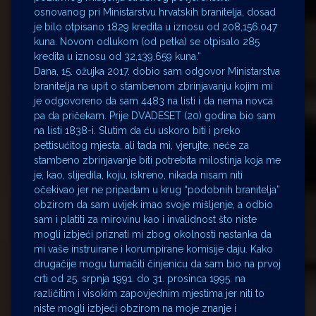
osnovanog pri Ministarstvu hrvatskih branitelja, dosad
je bilo otpisano 1829 kredita u iznosu od 208,156.047
kuna. Novom odlukom (od petka) se otpisalo 285
kredita u iznosu od 32,139.659 kuna.“
Dana, 15. ožujka 2017. dobio sam odgovor Ministarstva
branitelja na upit o stambenom zbrinjavanju kojim mi
je odgovoreno da sam 4483 na listi i da nema novca
pa da pričekam. Prije DVADESET (20) godina bio sam
na listi 1838-i. Slutim da ću uskoro biti i preko
pettisućitog mjesta, ali tada mi, vjerujte, neće za
stambeno zbrinjavanje biti potrebita milostinja koja me
je, kao, slijedila, koju, iskreno, nikada nisam niti
očekivao jer ne pripadam u krug “podobnih branitelja”
obzirom da sam uvijek imao svoje mišljenje, a odbio
sam i platiti za mirovinu kao i invalidnost što niste
mogli izbjeći priznati mi zbog okolnosti nastanka da
mi vaše instruirane i korumpirane komisije daju. Kako
drugačije mogu tumačiti činjenicu da sam bio na prvoj
crti od 25. srpnja 1991. do 31. prosinca 1995. na
različitim i visokim zapovjednim mjestima jer niti to
niste mogli izbjeći obzirom na moje znanje i