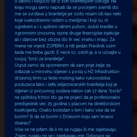
u šatoru i isključio se iz svih braniteljskih udruga. Na
kraju mogu samo napisati da se počinjem sramiti što
me se svrstava u branitelje jer očito nisam isti kao neki
koje svakodnevno viđam u medijima i koji su, ni
ogrebeni a i s upitnim ratnim putom, dobili kredite u
ogromnim iznosima, razne druge financijske injekcije
ali i stanove bez obzira što ih već imahu i imaju. Za
mene ne vrijedi ZOPBRH, a niti ijedan Pravilnik osim
kada me treba gaziti. E neće ići, odoh ja, a vi uživajte u
svojoj “brizi za branitelje”.
Usput samo da spomenem da sam prije želje za
odlazak u mirovinu istjeran s posla u HŽ Infrastrukturi-
državnoj firmi uz teški mobing kako rukovodstva
poduzeća tako i šefa željezničarskih branitelja koji je
istjeran iz pričuvnog sustava nakon čak 17 dana “borbi”
na splitskoj tržnici što ga ne priječi da je profesionalni
predsjednik već 25 godina s plaćom na direktorskom
koeficijentu. Ovako bolestan s kim i kako više da se
borim? Ili da se borim s Državom koju sam krvavo
stvarao?
Više se ne pitam da li mi se rugaju ili me zajebavaju.
Znam, rugaju mi se i zajebavaju me. Odgovor na