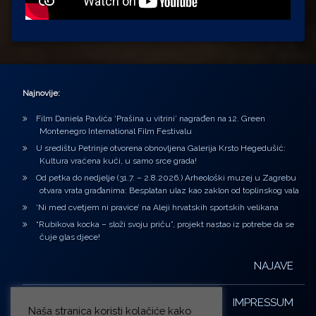
Najnovije:
Film Daniela Pavlića ‘Prašina u vitrini’ nagrađen na 12. Green
Montenegro International Film Festivalu
U središtu Petrinje otvorena obnovljena Galerija Krsto Hegedušić:
Kultura vraćena kući, u samo srce grada!
Od petka do nedjelje (31.7. – 2.8.2026.) Arheološki muzej u Zagrebu
otvara vrata građanima: Besplatan ulaz kao zaklon od toplinskog vala
‘Ni med cvetjem ni pravice’ na Aleji hrvatskih sportskih velikana
“Rubikova kocka – složi svoju priču”, projekt nastao iz potrebe da se
čuje glas djece!
NAJAVE
IMPRESSUM
Naša stranica koristi kolačiće kako