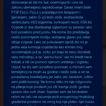
školovanje ali ste mi, bar, onemogućili i ono na
zakonu utemeljeno napredovanje. Danas imam teški
PTSP F43.1 i F43.2 s pripadajućom terapijom i
liječenjem, zatim G-43 teški oblik, exstrasistolia
ventricularis-VES bigemnia, synkopam recid, OSA itd.
Ozljede iz dva stradavanja uglavnom su zarasle i ako
boli posebno pred južinu. Ma kome što predstavlja
nešto polomljenih kostiju, razbijena glave i još neke
sitnije ozljede. I ako se pokušavam liječiti što mi je
jedna vaša komisija izvještačila kao krimen moj
ovozemaljski put je, očito, pri kraju te neću dočekati
vašu milostinju, a za “vječnu kuću” vaš mi kredit neće
trebati, a niti će pomoći njenom uređenju i izgledu.
Usput, na što sam posebno ponosan, u mirovini sam
temeljenoj na mojih 44 godine i nešto rada, a ne na
povlaštenoj braniteljskoj jer, kako već navedoh, odbio
sam platiti komisiji. Na koncu nitko mi nije odgovorio
na pitanja koje postavih još 28. travnja 2016. godine
upravo oko ovih stvari. Svjestan sam da birokratski
režim ne želi i ne razumije jezik prosječnog Hrvatskog
građanina posebno ne onog koji nije platio, nije čučao