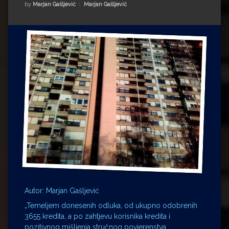
Impressum
Milenko Strižak
Kategorije:
by
Marjan Gašljević
Marjan Gašljević
Drugi autori
Drugi autori
Matea Andrić
Ljiljana Lekanić-Kljaić
Željko Krznarić
Mario Lovreković
Miroslav Šantek
Autor: Marjan Gašljević
„Temeljem donesenih odluka, od ukupno odobrenih
3655 kredita, a po zahtjevu korisnika kredita i
pozitivnog mišljenja stručnog povjerenstva