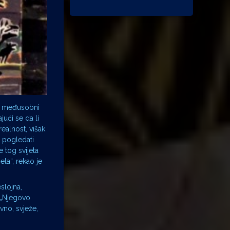
ovi međusobni
ući se da li
ealnost, višak
i pogledati
e tog svijeta
ela“, rekao je
eslojna,
. „Njegovo
vno, svježe,