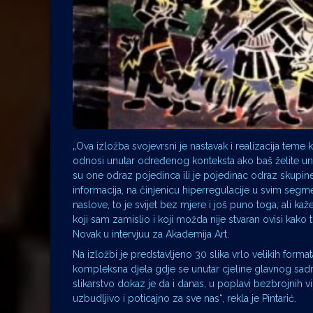
„Ova izložba svojevrsni je nastavak i realizacija teme 
odnosi unutar određenog konteksta ako baš želite unut
su one odraz pojedinca ili je pojedinac odraz skupin
informacija, na činjenicu hiperregulacije u svim segme
naslove, to je svijet bez mjere i još puno toga, ali kaže
koji sam zamislio i koji možda nije stvaran ovisi kako 
Novak u intervjuu za Akademija Art.
Na izložbi je predstavljeno 30 slika vrlo velikih format
kompleksna djela gdje se unutar cjeline glavnog sadrža
slikarstvo dokaz je da i danas, u poplavi bezbrojnih v
uzbudljivo i poticajno za sve nas“, rekla je Pintarić.