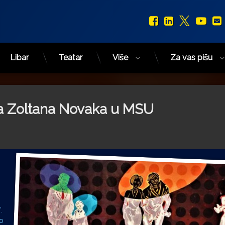
Facebook
LinkedIn
X.com
You
Libar
Teatar
Više
Za vas pišu
ra Zoltana Novaka u MSU
.
io