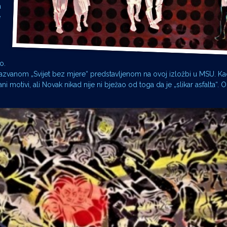
a
e
o.
zvanom „Svijet bez mjere“ predstavljenom na ovoj izložbi u MSU. Ka
i motivi, ali Novak nikad nije ni bježao od toga da je „slikar asfalta“. On