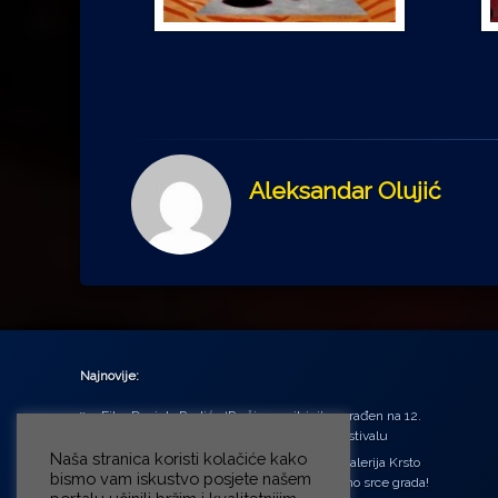
Aleksandar Olujić
Najnovije:
Film Daniela Pavlića ‘Prašina u vitrini’ nagrađen na 12.
Green Montenegro International Film Festivalu
Naša stranica koristi kolačiće kako
U središtu Petrinje otvorena obnovljena Galerija Krsto
bismo vam iskustvo posjete našem
Hegedušić: Kultura vraćena kući, u samo srce grada!