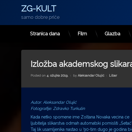
ZG-KULT
samo dobre priče
Stranica dana
Film
Glazba
Preskoči
na
sadržaj
Izložba akademskog slika
Kategorije:
Posted on
4. ožujka 2019.
by
Aleksandar Olujić
Libar
Autor: Aleksandar Olujić
Fotografije: Zdravko Turkulin
Kada netko spomene ime Zoltana Novaka većina će
ljubitelja slikarstva odmah automatski pomisliti „Šetač“
Taj lik usamljenika nastao u ’90-tim dugo je godina b