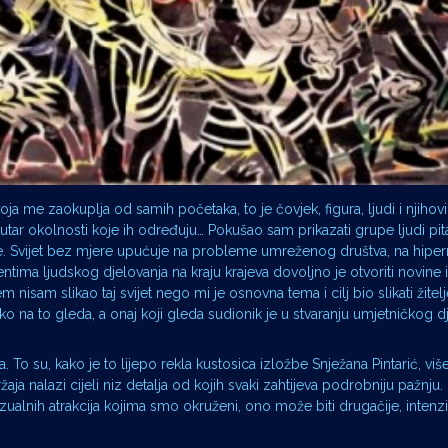
koja me zaokuplja od samih početaka, to je čovjek, figura, ljudi i njih
ar okolnosti koje ih određuju… Pokušao sam prikazati grupe ljudi pitaj
e. Svijet bez mjere upućuje na probleme umreženog društva, na hiperr
ntima ljudskog djelovanja na kraju krajeva dovoljno je otvoriti novine 
m nisam slikao taj svijet nego mi je osnovna tema i cilj bio slikati žitelj
tko na to gleda, a onaj koji gleda sudionik je u stvaranju umjetničkog dj
a. To su, kako je to lijepo rekla kustosica izložbe Snježana Pintarić, viš
ja nalazi cijeli niz detalja od kojih svaki zahtijeva podrobniju pažnju
izualnih atrakcija kojima smo okruženi, ono može biti drugačije, intenzi