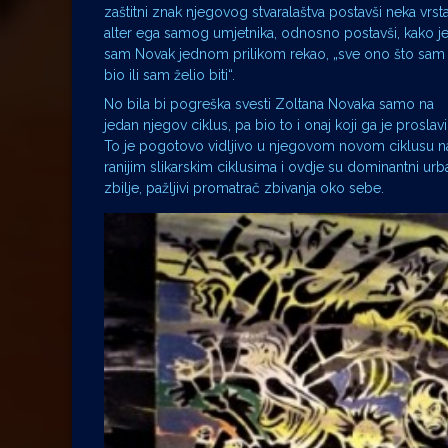
zaštitni znak njegovog stvaralaštva postavši neka vrst
alter ega samog umjetnika, odnosno postavši, kako j
sam Novak jednom prilikom rekao, „sve ono što sam
bio ili sam želio biti“.
No bila bi pogreška svesti Zoltana Novaka samo na
jedan njegov ciklus, pa bio to i onaj koji ga je proslavi
To je pogotovo vidljivo u njegovom novom ciklusu na
ranijim slikarskim ciklusima i ovdje su dominantni urban
zbilje, pažljivi promatrač zbivanja oko sebe.