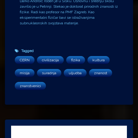
Darko Androić rođen je u Sisku. Osnovnu i srednju školu
završio je u Petrinji. Stekao je doktorat prirodnih znanosti iz
fizike. Radi kao profesor na PMF Zagreb. Kao
eksperimentalni fizičar bavi se istraživanjima
subnukleonskih svojstava materije.
Tagged
CERN
civilizacija
fizika
kultura
misija
suradnja
uljudba
znanost
znanstvenici