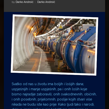
Impressum
Milenko Strižak
Kategorije:
by
Darko Androić
Darko Androić
Drugi autori
Drugi autori
Matea Andrić
Ljiljana Lekanić-Kljaić
Željko Krznarić
Mario Lovreković
Miroslav Šantek
Svatko od nas u životu ima boljih i lošijih dana;
uspješnijih i manje uspješnih, pa i onih loših koje
bismo najradije zaboravili; onih svakodnevnih, običnih,
i onih posebnih, prijelomnih, poslije kojih stvari više
nikada ne budu iste kao prije. Kako ljudi tako i narodi,