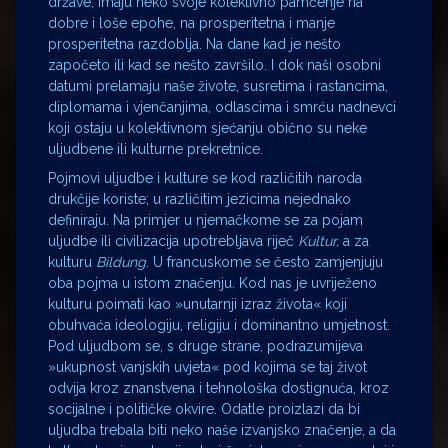
države, imaju neko svoje kolektivno pamćenje na
dobre i loše epohe, na prosperitetna i manje
prosperitetna razdoblja. Na dane kad je nešto
započeto ili kad se nešto završilo. I dok naši osobni
datumi prelamaju naše živote, susretima i rastancima,
diplomama i vjenčanjima, odlascima i smrću nadnevci
koji ostaju u kolektivnom sjećanju obično su neke
uljudbene ili kulturne prekretnice.
Pojmovi uljudbe i kulture se kod različitih naroda
drukčije koriste; u različitim jezicima nejednako
definiraju. Na primjer u njemačkome se za pojam
uljudbe ili civilizacija upotrebljava riječ
Kultur,
a za
kulturu
Bildung
. U francuskome se često zamjenjuju
oba pojma u istom značenju. Kod nas je uvriježeno
kulturu poimati kao »unutarnji izraz života« koji
obuhvaća ideologiju, religiju i dominantno umjetnost.
Pod uljudbom se, s druge strane, podrazumijeva
»ukupnost vanjskih uvjeta« pod kojima se taj život
odvija kroz znanstvena i tehnološka dostignuća, kroz
socijalne i političke okvire. Odatle proizlazi da bi
uljudba trebala biti neko naše izvanjsko značenje, a da