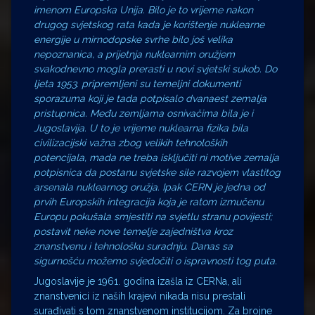
imenom Europska Unija. Bilo je to vrijeme nakon
drugog svjetskog rata kada je korištenje nuklearne
energije u mirnodopske svrhe bilo još velika
nepoznanica, a prijetnja nuklearnim oružjem
svakodnevno mogla prerasti u novi svjetski sukob. Do
ljeta 1953. pripremljeni su temeljni dokumenti
sporazuma koji je tada potpisalo dvanaest zemalja
pristupnica. Među zemljama osnivačima bila je i
Jugoslavija. U to je vrijeme nuklearna fizika bila
civilizacijski važna zbog velikih tehnoloških
potencijala, mada ne treba isključiti ni motive zemalja
potpisnica da postanu svjetske sile razvojem vlastitog
arsenala nuklearnog oružja. Ipak CERN je jedna od
prvih Europskih integracija koja je ratom izmučenu
Europu pokušala smjestiti na svjetlu stranu povijesti;
postavit neke nove temelje zajedništva kroz
znanstvenu i tehnološku suradnju. Danas sa
sigurnošću možemo svjedočiti o ispravnosti tog puta.
Jugoslavije je 1961. godina izašla iz CERNa, ali
znanstvenici iz naših krajevi nikada nisu prestali
surađivati s tom znanstvenom institucijom. Za brojne