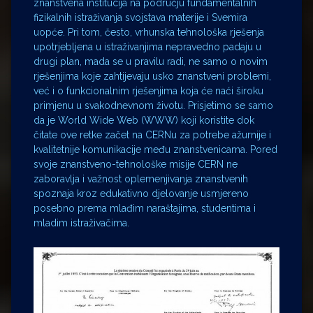
znanstvena institucija na području fundamentalnih
fizikalnih istraživanja svojstava materije i Svemira
uopće. Pri tom, često, vrhunska tehnološka rješenja
upotrjebljena u istraživanjima nepravedno padaju u
drugi plan, mada se u pravilu radi, ne samo o novim
rješenjima koje zahtijevaju usko znanstveni problemi,
već i o funkcionalnim rješenjima koja će naći široku
primjenu u svakodnevnom životu. Prisjetimo se samo
da je World Wide Web (WWW) koji koristite dok
čitate ove retke začet na CERNu za potrebe ažurnije i
kvalitetnije komunikacije među znanstvenicama. Pored
svoje znanstveno-tehnološke misije CERN ne
zaboravlja i važnost oplemenjivanja znanstvenih
spoznaja kroz edukativno djelovanje usmjereno
posebno prema mlađim naraštajima, studentima i
mladim istraživačima.