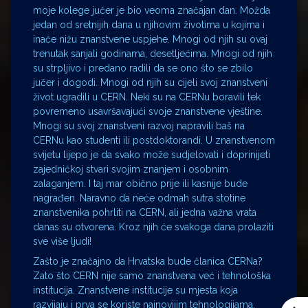
moje kolege jučer je bio veoma značajan dan. Možda
jedan od sretnijih dana u njihovim životima u kojima i
inače nižu znanstvene uspjehe. Mnogi od njih su ovaj
trenutak sanjali godinama, desetljećima. Mnogi od njih
su strpljivo i predano radili da se ono što se zbilo
jučer i dogodi. Mnogi od njih su cijeli svoj znanstveni
život ugradili u CERN. Neki su na CERNu boravili tek
povremeno usavršavajući svoje znanstvene vještine.
Mnogi su svoj znanstveni razvoj napravili baš na
CERNu kao studenti ili postdoktorandi. U znanstvenom
svijetu lijepo je da svako može sudjelovati i doprinijeti
zajedničkoj stvari svojim znanjem i osobnim
zalaganjem. I taj mar obično prije ili kasnije bude
nagrađen. Naravno da neće odmah sutra stotine
znanstvenika pohrliti na CERN, ali jedna važna vrata
danas su otvorena. Kroz njih će svakoga dana prolaziti
sve više ljudi!
Zašto je značajno da Hrvatska bude članica CERNa?
Zato što CERN nije samo znanstvena već i tehnološka
institucija. Znanstvene institucije su mjesta koja
razvijaju i prva se koriste najnovijim tehnologijama.