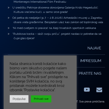
Montenegro International Film Festivalu
U središtu Petrinje otvorena obnovljena Galerija Krsto Hegedušić:
Kultura vraćena kući, u samo srce grada!
Od petka do nedjelje (31.7. – 2.8.2026.) Arheološki muzej u Zagrebu
otvara vrata građanima: Besplatan ulaz kao zaklon od toplinskog vala
‘Ni med cvetjem ni pravice’ na Aleji hrvatskih sportskih velikana
“Rubikova kocka – složi svoju priču”, projekt nastao iz potrebe da se
čuje glas djece!
NAJAVE
IMPRESSUM
Naša stranica koristi kolačiće kako
bismo vam iskustvo posjete našem
portalu učinili bržim i kvalitetnijim.
PRATITE NAS
Klikom na "Prihvati sve" pristajete na
korištenje SVIH kolačića, no svoj
pristanak možete kontrolirati kroz
izbornik "Postavke kolačića".
Facebook
LinkedIn
YouTub
E-m
X.com
Postavke
Prihvati sve
© ZG-KULT. Sva prava pridržana.