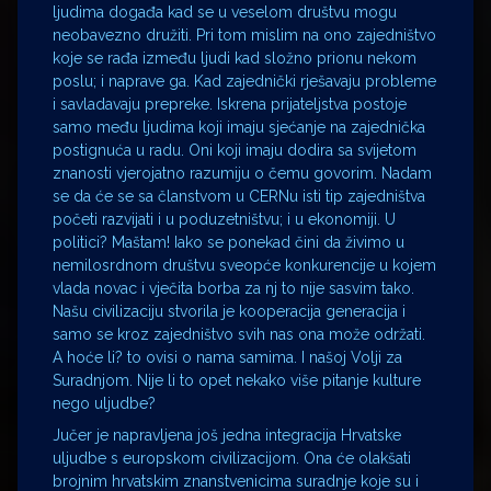
ljudima događa kad se u veselom društvu mogu
neobavezno družiti. Pri tom mislim na ono zajedništvo
koje se rađa između ljudi kad složno prionu nekom
poslu; i naprave ga. Kad zajednički rješavaju probleme
i savladavaju prepreke. Iskrena prijateljstva postoje
samo među ljudima koji imaju sjećanje na zajednička
postignuća u radu. Oni koji imaju dodira sa svijetom
znanosti vjerojatno razumiju o čemu govorim. Nadam
se da će se sa članstvom u CERNu isti tip zajedništva
početi razvijati i u poduzetništvu; i u ekonomiji. U
politici? Maštam! Iako se ponekad čini da živimo u
nemilosrdnom društvu sveopće konkurencije u kojem
vlada novac i vječita borba za nj to nije sasvim tako.
Našu civilizaciju stvorila je kooperacija generacija i
samo se kroz zajedništvo svih nas ona može održati.
A hoće li? to ovisi o nama samima. I našoj Volji za
Suradnjom. Nije li to opet nekako više pitanje kulture
nego uljudbe?
Jučer je napravljena još jedna integracija Hrvatske
uljudbe s europskom civilizacijom. Ona će olakšati
brojnim hrvatskim znanstvenicima suradnje koje su i