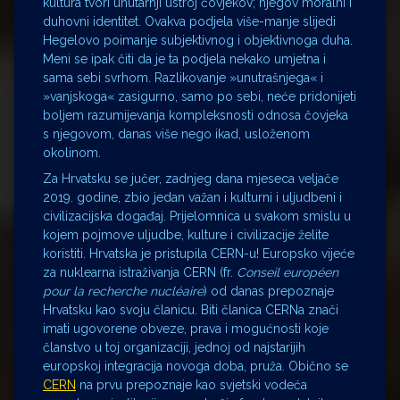
kultura tvori unutarnji ustroj čovjekov; njegov moralni i
duhovni identitet. Ovakva podjela više-manje slijedi
Hegelovo poimanje subjektivnog i objektivnoga duha.
Meni se ipak čiti da je ta podjela nekako umjetna i
sama sebi svrhom. Razlikovanje »unutrašnjega« i
»vanjskoga« zasigurno, samo po sebi, neće pridonijeti
boljem razumijevanja kompleksnosti odnosa čovjeka
s njegovom, danas više nego ikad, usloženom
okolinom.
Za Hrvatsku se jučer, zadnjeg dana mjeseca veljače
2019. godine, zbio jedan važan i kulturni i uljudbeni i
civilizacijska događaj. Prijelomnica u svakom smislu u
kojem pojmove uljudbe, kulture i civilizacije želite
koristiti. Hrvatska je pristupila CERN-u! Europsko vijeće
za nuklearna istraživanja CERN (fr.
Conseil européen
pour la recherche nucléaire
) od danas prepoznaje
Hrvatsku kao svoju članicu. Biti članica CERNa znači
imati ugovorene obveze, prava i mogućnosti koje
članstvo u toj organizaciji, jednoj od najstarijih
europskoj integracija novoga doba, pruža. Obično se
CERN
na prvu prepoznaje kao svjetski vodeća