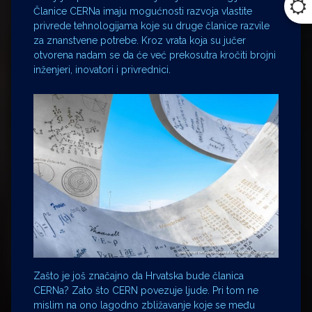
Članice CERNa imaju mogućnosti razvoja vlastite
privrede tehnologijama koje su druge članice razvile
za znanstvene potrebe. Kroz vrata koja su jučer
otvorena nadam se da će već prekosutra kročiti brojni
inženjeri, inovatori i privrednici.
Zašto je još značajno da Hrvatska bude članica
CERNa? Zato što CERN povezuje ljude. Pri tom ne
mislim na ono lagodno zbližavanje koje se među