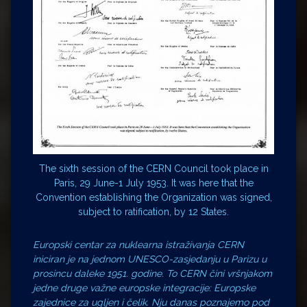
The sixth session of the CERN Council took place in
Paris, 29 June-1 July 1953. It was here that the
Convention establishing the Organization was signed,
subject to ratification, by 12 States.
Europski centar za nuklearna istraživanja CERN
iniciran je na jednom UNESCO-zasjedanju u Parizu u
prosincu daleke 1951. godine. To CERN čini vršnjakom
jedne druge važne europske integracije: Europske
zajednice za ugljen i čelik. Nju danas poznajemo pod