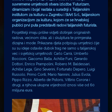
suvremene umjetnosti otvara izložba
‘Futurizam,
dinamizam i boja’
nastala u suradnji s Talijanskim
institutom za kulturu u Zagrebu i StArt S.r.l., talijanskom
organizacijom za kulturu, kojom će se hrvatskoj
publici prvi puta predstaviti radovi talijanskih futurista.
Posjetitelji imaju prilike vidjeti stotinjak originalnih
radova, većinom slika, ali i skulptura te primjeraka
dizajna i mode. Prikazana djela potpisuju umjetnici čije
su su ideje ostavile dubok trag ne samo u talijanskoj
već i svjetskoj umjetnosti: Carlo Carrà, Umberto
Boccioni, Giacomo Balla, Achille Funi, Gerardo
Dottori, Enrico Prampolini, Robero M. Baldessari,
Achille Lega, Gino Severini, Fortunato Depero, Luigi
Russolo, Primo Conti, Mario Nannini, Julius Evola,
Pippo Rizzo, Alberto de Pistoris, Vittirio Corona i
drugi, a njihova ukupna vrijednost iznosi više od 60
milijuna eura.