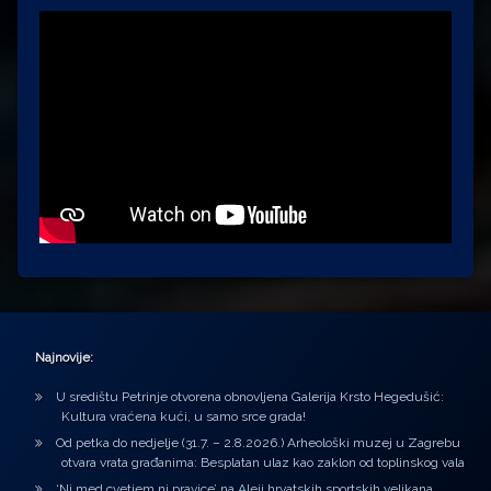
Najnovije:
U središtu Petrinje otvorena obnovljena Galerija Krsto Hegedušić:
Kultura vraćena kući, u samo srce grada!
Od petka do nedjelje (31.7. – 2.8.2026.) Arheološki muzej u Zagrebu
otvara vrata građanima: Besplatan ulaz kao zaklon od toplinskog vala
‘Ni med cvetjem ni pravice’ na Aleji hrvatskih sportskih velikana