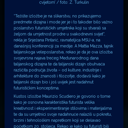
cvijetom’ / foto: Z. Turkulin
“Težište izložbe je na slikarstvu, no prikazujemo
predmete dizajna i mode jer je i to također bilo važno
poslanstvo futurističkih umjetnika koji su stvarali sa
željom da umjetnost prodre u svakodnevni svijet”,
rekla je Snježana Pintarić, ravnateljica MSU-a, na
današnjoj konferenciji za medije. A Mattia Mazza, tajnik
talijanskoga veleposlanstva, rekao je da je ova izložba
svojevrsna najava trećeg Međunarodnog dana
talijanskog dizajna te da talijanski dizajn obuhvaća
različita područja života – od kulture, industrije i
arhitekture do znanosti i filozofije, dodavši kako je
talijanski dizajn bio i još uvijek jest nadahnut
futurističkim konceptima.
Kustos izložbe Maurizio Scudiero je govorio o tome
kako je osnovna karakteristika futurista velika
kreativnost i eksperimentiranje stilovima i materijalima
te da su umjetnici svoje nadahnuće nalazili u pokretu,
brzini i tehnološkim napretkom koji se dešavao
početkom 20. stoljeća. Rekao je kako su futuristi bili