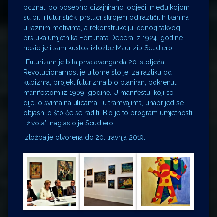
poznati po posebno dizajniranoj odjeći, među kojom
su bili i futuristički prsluci skrojeni od različitih tkanina
u raznim motivima, a rekonstrukciju jednog takvog
prsluka umjetnika Fortunata Depera iz 1924. godine
nosio je i sam kustos izložbe Maurizio Scudiero.
“Futurizam je bila prva avangarda 20. stoljeća.
Revolucionarnost je u tome što je, za razliku od
kubizma, projekt futurizma bio planiran, pokrenut
manifestom iz 1909. godine. U manifestu, koji se
dijelio svima na ulicama i u tramvajima, unaprijed se
objasnilo što će se raditi. Bio je to program umjetnosti
i života”, naglasio je Scudiero.
Izložba je otvorena do 20. travnja 2019.