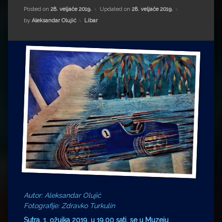
Impressum
Milenko Strižak
Posted on
28. veljače 2019.
Updated on
28. veljače 2019.
Kategorije:
by
Aleksandar Olujić
Libar
Drugi autori
Drugi autori
Matea Andrić
Ljiljana Lekanić-Kljaić
Željko Krznarić
Mario Lovreković
Miroslav Šantek
Autor: Aleksandar Olujić
Fotografije: Zdravko Turkulin
Sutra, 1. ožujka 2019. u 19,00 sati, se u Muzeju