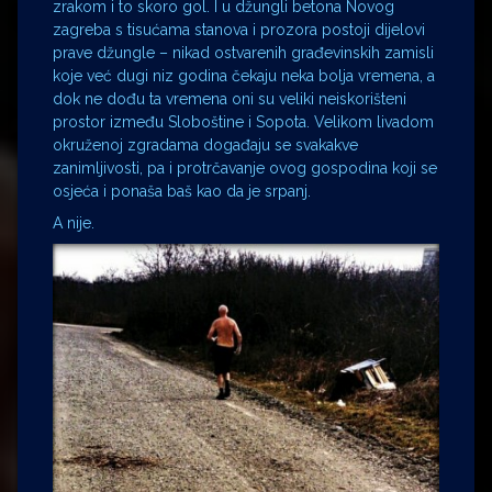
zrakom i to skoro gol. I u džungli betona Novog
zagreba s tisućama stanova i prozora postoji dijelovi
prave džungle – nikad ostvarenih građevinskih zamisli
koje već dugi niz godina čekaju neka bolja vremena, a
dok ne dođu ta vremena oni su veliki neiskorišteni
prostor između Sloboštine i Sopota. Velikom livadom
okruženoj zgradama događaju se svakakve
zanimljivosti, pa i protrčavanje ovog gospodina koji se
osjeća i ponaša baš kao da je srpanj.
A nije.