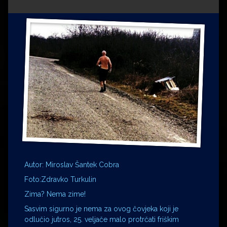
Impressum
Milenko Strižak
Drugi autori
Drugi autori
Matea Andrić
Ljiljana Lekanić-Kljaić
Željko Krznarić
Mario Lovreković
Miroslav Šantek
Autor: Miroslav Šantek Cobra
Foto:Zdravko Turkulin
Zima? Nema zime!
Sasvim sigurno je nema za ovog čovjeka koji je
odlučio jutros, 25. veljače malo protrčati friškim