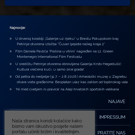
Najnovije:
U drvenoj korablji „Galerije uz rijeku“ u Brestu Pokupskom kraj
Petrinje otvorena izložba “Čuvari ljepote našeg kraja 2”
Film Daniela Pavlića ‘Prašina u vitrini’ nagrađen na 12. Green
Montenegro International Film Festivalu
U središtu Petrinje otvorena obnovljena Galerija Krsto Hegedušić:
Kultura vraćena kući, u samo srce grada!
Od petka do nedjelje (31.7. – 2.8.2026.) Arheološki muzej u Zagrebu
otvara vrata građanima: Besplatan ulaz kao zaklon od toplinskog vala
‘Ni med cvetjem ni pravice’ na Aleji hrvatskih sportskih velikana
NAJAVE
IMPRESSUM
Naša stranica koristi kolačiće kako
bismo vam iskustvo posjete našem
portalu učinili bržim i kvalitetnijim.
PRATITE NAS