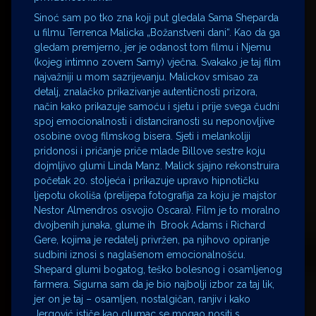
Sinoć sam po tko zna koji put gledala Sama Sheparda
u filmu Terrenca Malicka „Božanstveni dani“. Kao da ga
gledam premjerno, jer je odanost tom filmu i Njemu
(kojeg intimno zovem Samy) vječna. Svakako je taj film
najvažniji u mom sazrijevanju. Malickov smisao za
detalj, znalačko prikazivanje autentičnosti prizora,
način kako prikazuje samoću i sjetu i prije svega čudni
spoj emocionalnosti i distanciranosti su neponovljive
osobine ovog filmskog bisera. Sjeti i melankoliji
pridonosi i pričanje priče mlade Billove sestre koju
dojmljivo glumi Linda Manz. Malick sjajno rekonstruira
početak 20. stoljeća i prikazuje upravo hipnotičku
ljepotu okoliša (prelijepa fotografija za koju je majstor
Nestor Almendros osvojio Oscara). Film je to moralno
dvojbenih junaka, glume ih Brook Adams i Richard
Gere, kojima je redatelj privržen, pa njihovo opiranje
sudbini iznosi s naglašenom emocionalnošću.
Shepard glumi bogatog, teško bolesnog i osamljenog
farmera. Sigurna sam da je bio najbolji izbor za taj lik,
jer on je taj – osamljen, nostalgičan, ranjiv i kako
Jergović ističe kao glumac se mogao nositi s