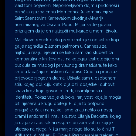
vlastitom pojavom. Neponovljivom dojmu pridonosi i
onirička glazba Ennia Morriconea (u kombinaciji sa
Saint Saensovim Karnevalom životinja-Akvarij)
nominiranog za Oscara. Poput Miljenka Jergovića
priznajem da je on najljepši muškarac u mom životu.
Malickovo remek-djelo prepoznato je i od kritike koja
ga je nagradila Zlatnom palmom u Cannesu za
najbolju režiju. Sjećam se kako sam kao studentica
komparativne književnosti na kolegiju teatrologije prvi
put čula za mladog i privlačnog dramatičara, te kako
smo u tadašnjem niškom časopisu Gradina pronalazili
prijevode njegovih drama. Uživala sam u osobenom
stilu kojeg odlikuju kratki dijalozi, dosjetke i duhoviti
izrazi kroz koje govori o smrti, usamljenosti i
identitetu. Pokazivao je duboku ranjivost, koja je mogla
biti riješena u krugu obitelji. Bilo je to potpuno
drugačije, čak i nama koji smo znali nešto o novoj
drami i antidrami i imali iskustvo čitanja Becketta, kojeg
je uz jazz i apstraktni ekspresionizam volio i koji je
utjecao na njega. Ništa manje nego što su to činili T.
Williams, A. Miller i E. O’Neill. Razočarani autsajderi iz