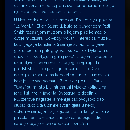
disfunkcionalnih obitelji prikazani crno humorno, to je
njemu pravo izvorište tema i dilema.
U New York dolazi u vrijeme off- Broadwaya, piše za
“La MaMu” i Ellen Stuart, ljubuje sa punkericom Patti
Smith, tadašnjom muzom, s kojom piše komad o
dvoje muzičara „Cowboy Mouth“. Interes za muziku
kod njega je konstanta (i sam je svirao bubnjeve i
gitaru) čemu u prilog govori suradnja s Dylanom u
dnevniku „Kotrljajuća grmljavina“, u kojem svjedoči o
uzbudljivosti vremena i za kojeg se vjeruje da
predstavlja najbolju knjigu dokumenata o životu
nekog glazbenika na koncertnoj turneji. Filmovi za
koje je napisao scenarij „Zabriskie point“ i „Paris,
Texas“ su mi isto bili intrigantni i visoko kotiraju na
rang-listi mojih favorita. Dvostruki je dobitnik
Pulitzerove nagrade, a meni je zadovoljstvo bilo
slušati kako čita ulomke svojih djela u nekoj
dokumentarnoj emisiji koju sam snimila i godinama
puštala učenicima nadajući se da će osjetiti dio
čarolije koja je mene obuzela i označila.