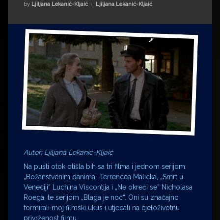
Impressum
Milenko Strižak
Kategorije:
by
Ljiljana Lekanić-Kljaić
Ljiljana Lekanić-Kljaić
Drugi autori
Drugi autori
Matea Andrić
Ljiljana Lekanić-Kljaić
Željko Krznarić
Mario Lovreković
Miroslav Šantek
Autor: Ljiljana Lekanić-Kljaić
Na pusti otok otišla bih sa tri filma i jednom serijom:
„Božanstvenim danima“ Terrencea Malicka, „Smrt u
Veneciji“ Luchina Viscontija i „Ne okreći se“ Nicholasa
Roega, te serijom „Blaga je noć“. Oni su značajno
formirali moj filmski ukus i utjecali na cjeloživotnu
privrženost filmu.