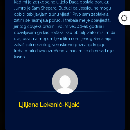
Kad mi je 2017.godine u ljeto Dada poslala poruku:
„Umro je Sam Shepard. Budući da Jessicu ne mogu
dobiti, tebi javljam tužnu vijest“. Prvo sam zaplakala,
zatim se nasmijala poruci. I trebala me je obavijestiti,
jer tog čovjeka pratim i volim već 40-ak godina i
doživljavam ga kao rođaka, kao obitelj. Zato mislim da
ovaj osvrt na moj omiljeni film i omiljenog Sama nije
zakašnjeli nekrolog, već iskreno priznanje koje je
trebalo biti davno izrečeno, a nadam se da ni sad nije
kasno.
Ljiljana Lekanić-Kljaić