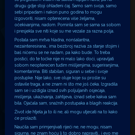
drugu gdje stoji ohlađeni čaj. Samo sam svoja, samo
sebi pripadam i nakon puno godina to mogu
izgovoriti, nisam opterećena više željama,
očekivanjima, nadom. Pomirila sam se sama sa sobom
i presjekla sve niti koje su me vezale za razna polja.
Postala sam mrtva hladna, nonšalantna,
nezainteresirana… ima bezbroj naziva za stanje stojim i
baš ničemu se ne nadam, pa kako bude. To treba
postići, do te točke nije ni malo lako doći, upravljati
sobom neopterećen tuđim mišljenjima, sugeriranjima,
komentarima. Biti stabilan, siguran u sebe i svoje
postupke. Nije lako, sve oluje koje su prošle su
ostavile traga, a ne znam ni što me još čeka. Izgradila
sam se i uzdigla iznad svih poljuljanih osjećaja,
mišljenja, ukazivanja, zahtijeva, iznad sebe kakva sam
bila. Ojačala sam, snažnih postupaka a blagih reakcija.
Život ide htjela ja to ili ne, ali mogu utjecati na to kako
će prolaziti.
Naučila sam primjenjivati riječi ne, ne mogu, nisam
sigurna, ne znam hoću li to dobro napraviti… i evo me