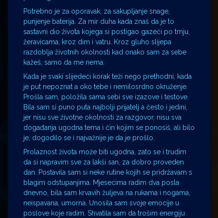
Potrebno je za oporavak, za sakupljanje snage,
punjenje baterija. Za mir duha kada znaš da je to
sastavni dio života kojega si postigao gazeći po trnju,
žeravicama, kroz dim i vatru. Kroz gluho slijepa
razdoblja životnih okolnosti kad onako sam za sebe
kažeš, samo da me nema.
Kada je svaki slijedeći korak teži nego prethodni, kada
je put nepoznat a oko tebe i nemilosrdno okruženje.
Prošla sam, položila sama sebi sve izazove i testove.
Bila sam si puno puta najbolji prijatelj a često i jedini,
jer nisu sve životne okolnosti za razgovor, nisu sva
događanja ugodna tema i čin kojim se ponosiš, ali bilo
je, dogodilo se i najvažnije je da je prošlo.
Prolaznost života može biti ugodna, zato se i trudim
da si napravim sve za lakši san, za dobro proveden
dan. Postavila sam si neke rutine kojih se pridržavam s
blagim odstupanjima. Mjesecima radim dva posla
dnevno, bila sam krvavih žuljeva na rukama i nogama,
neispavana, umorna. Unosila sam svoje emocije u
poslove koje radim. Shvatila sam da trošim energiju