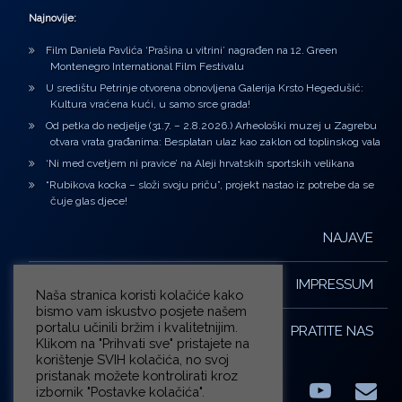
Najnovije:
Film Daniela Pavlića ‘Prašina u vitrini’ nagrađen na 12. Green
Montenegro International Film Festivalu
U središtu Petrinje otvorena obnovljena Galerija Krsto Hegedušić:
Kultura vraćena kući, u samo srce grada!
Od petka do nedjelje (31.7. – 2.8.2026.) Arheološki muzej u Zagrebu
otvara vrata građanima: Besplatan ulaz kao zaklon od toplinskog vala
‘Ni med cvetjem ni pravice’ na Aleji hrvatskih sportskih velikana
“Rubikova kocka – složi svoju priču”, projekt nastao iz potrebe da se
čuje glas djece!
NAJAVE
IMPRESSUM
Naša stranica koristi kolačiće kako
bismo vam iskustvo posjete našem
portalu učinili bržim i kvalitetnijim.
PRATITE NAS
Klikom na "Prihvati sve" pristajete na
korištenje SVIH kolačića, no svoj
pristanak možete kontrolirati kroz
izbornik "Postavke kolačića".
Facebook
LinkedIn
YouTub
E-m