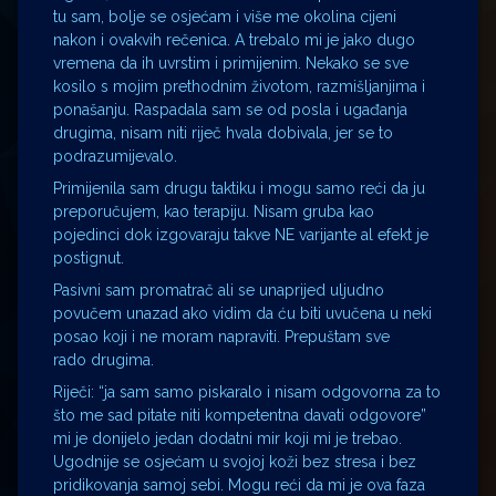
tu sam, bolje se osjećam i više me okolina cijeni
nakon i ovakvih rečenica. A trebalo mi je jako dugo
vremena da ih uvrstim i primijenim. Nekako se sve
kosilo s mojim prethodnim životom, razmišljanjima i
ponašanju. Raspadala sam se od posla i ugađanja
drugima, nisam niti riječ hvala dobivala, jer se to
podrazumijevalo.
Primijenila sam drugu taktiku i mogu samo reći da ju
preporučujem, kao terapiju. Nisam gruba kao
pojedinci dok izgovaraju takve NE varijante al efekt je
postignut.
Pasivni sam promatrač ali se unaprijed uljudno
povučem unazad ako vidim da ću biti uvučena u neki
posao koji i ne moram napraviti. Prepuštam sve
rado drugima.
Riječi: “ja sam samo piskaralo i nisam odgovorna za to
što me sad pitate niti kompetentna davati odgovore”
mi je donijelo jedan dodatni mir koji mi je trebao.
Ugodnije se osjećam u svojoj koži bez stresa i bez
pridikovanja samoj sebi. Mogu reći da mi je ova faza