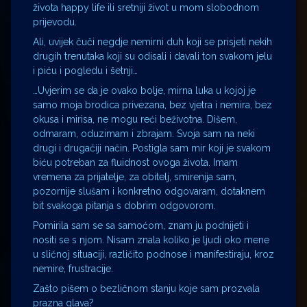
života happy life ili sretniji život u mom slobodnom
prijevodu.
Ali, uvijek čuči negdje nemirni duh koji se prisjeti nekih
drugih trenutaka koji su odisali i davali ton svakom jelu
i piću i pogledu i šetnji…
…Uvjerim se da je ovako bolje, mirna luka u kojoj je
samo moja brodica privezana, bez vjetra i nemira, bez
okusa i mirisa, ne mogu reći beživotna. Dišem,
odmaram, oduzimam i zbrajam. Svoja sam na neki
drugi i drugačiji način. Postigla sam mir koji je svakom
biću potreban za fluidnost ovoga života. Imam
vremena za prijatelje, za obitelj, smirenija sam,
pozornije slušam i konkretno odgovaram, dotaknem
bit svakoga pitanja s dobrim odgovorom.
Pomirila sam se sa samoćom, znam ju podnijeti i
nositi se s njom. Nisam znala koliko je ljudi oko mene
u sličnoj situaciji, različito podnose i manifestiraju, kroz
nemire, frustracije.
Zašto pišem o bezličnom stanju koje sam prozvala
prazna glava?