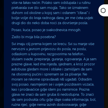
više na takav način. Polako sam odstupala i u rutinu
pretvarala sve što sam mogla. Tako se izmaknem
duhom od okoline u kojoj sam i ostanem “čitava” i
bolje volje do kraja radnoga dana, jer me čeka uvijek
drugi dio do neko doba noći za dovršenje posla.
Posao, kuća, posao je svakodnevica mnogih.
Zašto bi moja bila posebna?
Svi imaju cilj prema kojem se kreću. Svi su manje više
nervozni u javnom prijevozu do posla, na poslu,
odlaskom u kupovinu, razgovorima na telefon…
slušam svađe, prepiranja, guranja, ogovaranja. A ja sam
prazne glave, kad ima mjesta, sjednem, a kroz prozor
autobusa gledam more i oblake i zamišljam da sam
na otvorenoj pučini i spremam se za plivanje. Ne
moram se nikome opravdavati niti ugađati. Odradim
svoj posao, nasmiješim se i uvijek pozdravim vozača,
kao i prodavačice gdje idem po namirnice. Prazna
glava ne znači da sam gruba ili nedostupna. To znači
da sam podvukla crtu gdje staje svaka informacija, bol,
ružna riječ, gdje nema lažnih dodvoravanja, gdje