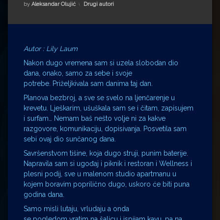
Impressum
Milenko Strižak
Kategorije:
by
Aleksandar Olujić
Drugi autori
Drugi autori
Drugi autori
Matea Andrić
Autor : Lily Laum
Nakon dugo vremena sam si uzela slobodan dio
Ljiljana Lekanić-Kljaić
dana, onako, samo za sebe i svoje
potrebe. Priželjkivala sam danima taj dan.
Željko Krznarić
Planova bezbroj, a sve se svelo na ljenčarenje u
krevetu. Lješkarim, ušuškala sam se i čitam, zapisujem
i surfam… Nemam baš nešto volje ni za kakve
Mario Lovreković
razgovore, komunikaciju, dopisivanja. Posvetila sam
sebi ovaj dio sunčanog dana.
Miroslav Šantek
Savršenstvom tišine, koja dugo struji, punim baterije.
Napravila sam si ugođaj i piknik i restoran i Wellness i
plesni podij, sve u malenom studio apartmanu u
kojem boravim poprilično dugo, uskoro će biti puna
godina dana.
Samo misli lutaju, vrludaju a onda
se pogledom vratim na šalicu i ispijam kavu, pa na