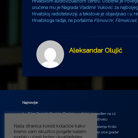
Hrvatskom audiovizualnom centru. Dobitnik je Povelje
uručena mu je Nagrada Vladimir Vuković za najboljeg fil
Hrvatskoj radioteleviziji, a tekstove je objavljivao i u
Hr
Hrvatskoga radija, na portalima
Filmovi.hr
,
Filmski.net
Aleksandar Olujić
Najnovije:
Film Daniela Pavlića ‘Prašina u vitrini’ nagrađen na 12.
Green Montenegro International Film Festivalu
Naša stranica koristi kolačiće kako
U središtu Petrinje otvorena obnovljena Galerija Krsto
bismo vam iskustvo posjete našem
Hegedušić: Kultura vraćena kući, u samo srce grada!
portalu učinili bržim i kvalitetnijim.