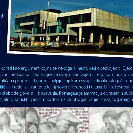
o
ad
koristi kao argument kojim se nekoga ili nešto želi obezvrijediti. Djelo
ovno, neukusno i sablažnjivo, a svojim sadržajem i retorikom udara is
itičari i progonitelji predstavljaju. Tijekom svoje nekoliko stoljeća dug
ičkih i religijskih autoriteta, njihovih vrijednosti i ukusa. U književnosti je
a je slobode govora i izražavanja. Pomagala je afirmaciju određenih subk
umjetnici koristili njezinim kodovima za obogaćivanje izražajnog imagina