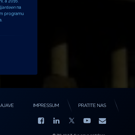
i, a 2016.
iljanteen
na
em programu
a.
AJAVE
IMPRESSUM
PRATITE NAS
Facebook
LinkedIn
YouTube
E-mail
X.com