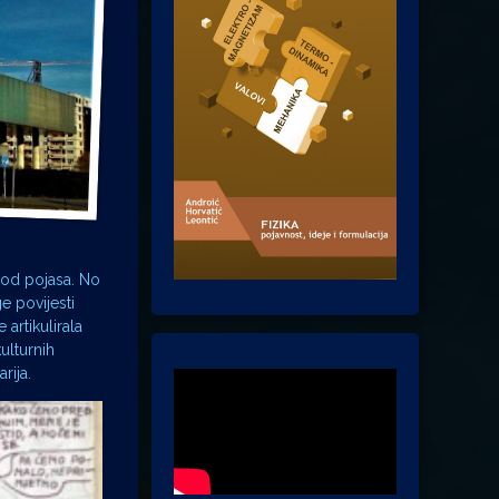
pod pojasa. No
e povijesti
 artikulirala
ulturnih
rija.