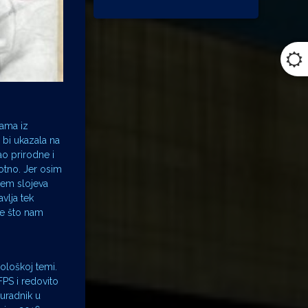
jama iz
o bi ukazala na
ao prirodne i
otno. Jer osim
njem slojeva
avlja tek
je što nam
ološkoj temi.
FPS i redovito
suradnik u