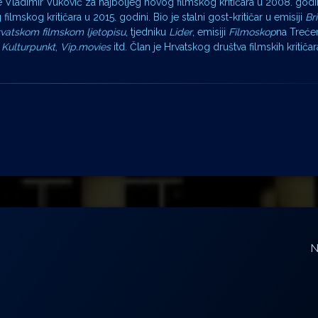
 Vladimir Vuković za najboljeg novog filmskog kritičara u 2008. godin
mskog kritičara u 2015. godini. Bio je stalni gost-kritičar u emisiji
Br
vatskom filmskom ljetopisu
, tjedniku
Lider
, emisiji
Filmoskop
na Treć
,
Kulturpunkt
,
Vip.movies
itd. Član je Hrvatskog društva filmskih kritičar
N