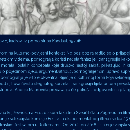
vić, kadrovi iz porno stripa Kandaul, 1970ih
rom na kulturno-povijesni kontekst. No bez obzira radilo se o prijape
rnetskim videima, pornografija koristi načela fantazije i transgresije kak
morala i ostalih koncepata koje društvo nastoji sakriti, prikazujući ih k
u o pojedinom djelu, argument/atribut „pornografije“ čini upravo supr
a, pornografija je vrlo elokventna. Riječ je o kulturnoj formi koja svlače
 ispod njihova čvrsto stegnutog korzeta. Transgresija tijela pritom predst
stripova Andrije Maurovića predavanje će pokušati odgovoriti na pitan
vnu književnost na Filozofskom fakultetu Sveučilišta u Zagrebu na film
lan je selekcijske komisije Festivala eksperimentalnog filma i videa 25 
lmskim festivalom u Rotterdamu. Od 2012. do 2018. stalni je vanjski 