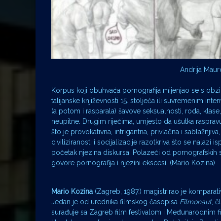
Andrija Mauro
Korpus koji obuhvaća pornografija mijenjao se s obzi
talijanske književnosti 15. stoljeća ili suvremenim inte
(a potom i rasparala) šavove seksualnosti, roda, klase, 
neupitne. Drugim riječima, umjesto da ušutka rasprav
što je provokativna, intrigantna, privlačna i sablažnjiv
civiliziranosti i socijalizacije razotkriva što se nalazi
početak njezina diskursa. Polazeći od pornografskih 
govore pornografija i njezini ekscesi. (Mario Kozina)
Mario Kozina
(Zagreb, 1987.) magistrirao je komparati
Jedan je od urednika filmskog časopisa
Filmonaut
, č
surađuje sa Zagreb film festivalom i Međunarodnim fi