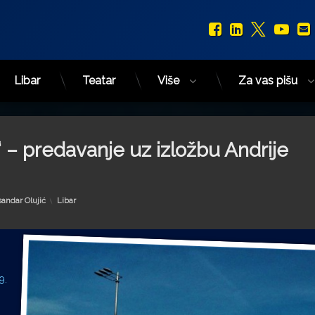
Facebook
LinkedIn
X.com
You
Libar
Teatar
Više
Za vas pišu
“ – predavanje uz izložbu Andrije
Kategorije:
sandar Olujić
Libar
9.