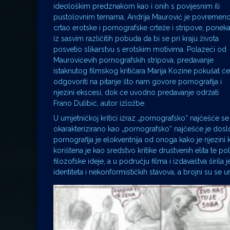
ideološkim predznakom kao i onih s povijesnim ili
pustolovnim temama, Andrija Maurović je povremen
crtao erotske i pornografske crteže i stripove, ponek
iz sasvim različitih pobuda da bi se pri kraju života
posvetio slikarstvu s erotskim motivima. Polazeći od
Maurovićevih pornografskih stripova, predavanje
istaknutog filmskog kritičara Marija Kozine pokušat će
odgovoriti na pitanje što nam govore pornografija i
njezini ekscesi, dok će uvodno predavanje održati
Frano Dulibić, autor izložbe.
U umjetničkoj kritici izraz „pornografsko“ najčešće se 
okarakterizirano kao „pornografsko“ najčešće je dosl
pornografija je elokventnija od onoga kako je njezini kr
korištena je kao sredstvo kritike društvenih elita te polit
filozofske ideje, a u području filma i izdavaštva širil
identiteta i nekonformističkih stavova, a brojni su se 