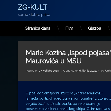
ZG-KULT
samo dobre priče
Stranica dana
Film
Glazba
Preskoči
na
sadržaj
Mario Kozina „Ispod pojasa
Maurovića u MSU
Posted on
17. veljače 2019.
Updated on
6. lipnja 2022.
by
Alek
U posljednjem tjednu izložbe „Andrija Maurović:
Između političkih ideologija i pornografije“ u utorak, 1
veljače 2019. u 19 sati, održat će se predavanje
posvećeno velikanu hrvatskog stripa. Osim radova s