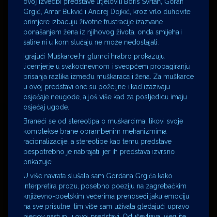
ovoj izvedbi predstave utjelovili Boris Svrtan, Goran
Grgić, Amar Bukvić i Andrej Dojkić, kroz vrlo duhovite
primjere izbacuju životne frustracije izazvane
ponašanjem žena iz njihovog života, onda smijeha i
satire ni u kom slučaju ne može nedostajati.
Igrajući Muškarce.hr glumci hrabro prokazuju
licemjerje u svakodnevnom i sveopćem propagiranju
brisanja razlika između muškaraca i žena. Za muškarce
u ovoj predstavi one su poželjne i kad izazivaju
osjećaje neugode, a još više kad za posljedicu imaju
osjećaj ugode.
Braneći se od stereotipa o muškarcima, likovi svoje
komplekse brane obrambenim mehanizmima
racionalizacije, a stereotipe kao temu predstave
bespotrebno je nabrajati, jer ih predstava izvrsno
prikazuje.
U više navrata slušala sam Gordana Grgića kako
interpretira prozu, posebno poeziju na zagrebačkim
književno-poetskim večerima prenoseći jaku emociju
na sve prisutne, tim više sam uživala gledajući upravo
njegov nastup u ovoj predstavi. Oduševljava, vjerujte.