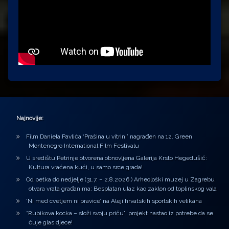
Najnovije:
Film Daniela Pavlića ‘Prašina u vitrini’ nagrađen na 12. Green
Montenegro International Film Festivalu
U središtu Petrinje otvorena obnovljena Galerija Krsto Hegedušić:
Kultura vraćena kući, u samo srce grada!
Od petka do nedjelje (31.7. – 2.8.2026.) Arheološki muzej u Zagrebu
otvara vrata građanima: Besplatan ulaz kao zaklon od toplinskog vala
‘Ni med cvetjem ni pravice’ na Aleji hrvatskih sportskih velikana
“Rubikova kocka – složi svoju priču”, projekt nastao iz potrebe da se
čuje glas djece!