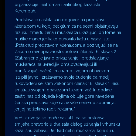
organizacije Teatroman i Satiričkog kazališta
Kerempuh.
Predstava je nastala kao odgovor na predstavu
5žena.com (u kojoj pet glumica na sceni objašnjavaju
razliku između žena i muškaraca ukazujući pri tome na
muške mane) jer kako duhovito kažu u najavi iste:
„Potaknuti predstavom 5žena.com, a pozivajući se na
Zakon o ravnopravnosti spolova članak 16, stavak 2.
(Zabranjeno je javno prikazivanje i predstavljanje
muškaraca na uvredljiv, omalovažavajući ili
ponižavajući način) smatramo svojom obavezom
istupiti javno. Izražavamo svoje čuđenje da mediji,
rukovodeći se istim Zakonom članak 16. stavak 1, nisu
smatrali svojom obavezom tijekom već tri godine
zaštiti nas od objeda kojima obiluje gore navedena
ženska predstava koje naziv više nećemo spominjati
jer joj ne želimo raditi reklamu.“
Već iz ovoga se može naslutiti da se prstohvat
smijeha pretvorio u dva sata čistog uživanja i vrhunsku
kazališnu zabavu. Jer kad četiri muškarca, koje su u