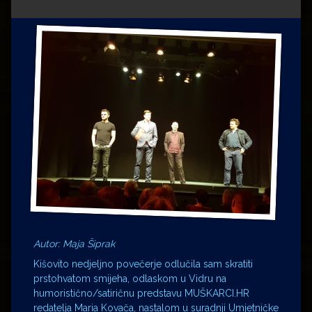
Impressum
Milenko Strižak
Drugi autori
Drugi autori
Matea Andrić
Ljiljana Lekanić-Kljaić
Željko Krznarić
Mario Lovreković
Miroslav Šantek
Autor: Maja Šiprak
Kišovito nedjeljno povečerje odlučila sam skratiti
prstohvatom smijeha, odlaskom u Vidru na
humoristično/satiričnu predstavu MUŠKARCI.HR
redatelja Maria Kovača, nastalom u suradnji Umjetničke