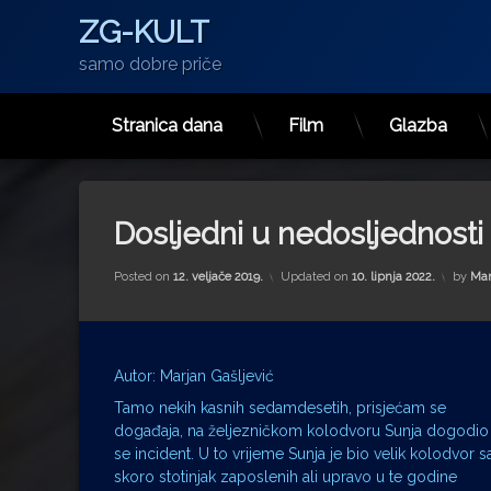
ZG-KULT
samo dobre priče
Stranica dana
Film
Glazba
Preskoči
na
sadržaj
Dosljedni u nedosljednosti
Posted on
12. veljače 2019.
Updated on
10. lipnja 2022.
by
Mar
Autor: Marjan Gašljević
Tamo nekih kasnih sedamdesetih, prisjećam se
događaja, na željezničkom kolodvoru Sunja dogodio
se incident. U to vrijeme Sunja je bio velik kolodvor s
skoro stotinjak zaposlenih ali upravo u te godine