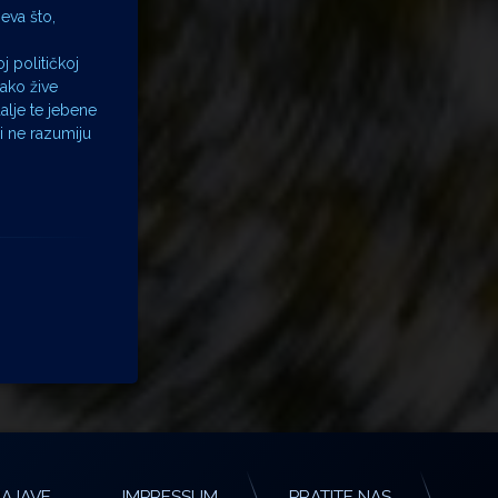
jeva što,
j političkoj
kako žive
dalje te jebene
i ne razumiju
AJAVE
IMPRESSUM
PRATITE NAS