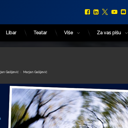
Facebook
LinkedIn
X.com
You
Libar
Teatar
Više
Za vas pišu
Kategorije:
jan Gašljević
Marjan Gašljević
a