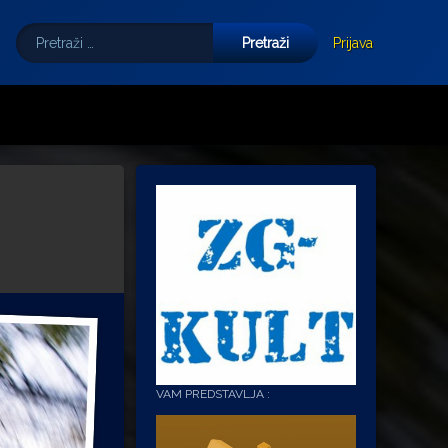
Pretraži:
Tube
E-mail
Prijava
VAM PREDSTAVLJA :