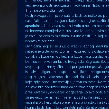
primjerice, mediji na neki način „likuju“ nad činjenic
već neka javnosti nepoznata mlada dama. Naša, naravn
Thompsonovu „Stari se“.
Poslije svega zar nije sprdačina kada se netko od pol
naslušati u naredno vrijeme koje se sastoji od različi
apsolutni zaborav da u svom životu u nekom realnom svi
ne krećemo naprijed već sustavno tonemo u svim seg
je da su na čelnim mjestima izvršne vlasti ljudi koji s
ispraznim pričama.
Ovih dana moji su se unučići vratili s jednog međunar
natjecanje u Beograd. Zbilja ih je, zajedno s ostalom 
do jakni s klupskim obilježjima kluba nastalog davne 1
Da li će ih netko namlatiti u Beogradu, Zagrebu, Split
svojim sportskim vještinama i primjerenim ponašanj
Iskustva huliganizma u sportu iskusile su mnoge države
događanja na i oko sportskih borilišta. U Hrvatskoj je
koje, gdje prođu, ne ostavljaju „travu da raste“. Na žal
društvo nije poduzelo ništa da se takvi događaji sprij
prešućivanje i „neviđenje“ događanja upravo potiče 
smješkajući se na neprimjereni pozdrav na prepunom 
vršnjaka biti heroj ako sprejem nacrta svastiku na ško
I danas kada Tajani, kao „prijatelj“ naše Zemlje svojata 