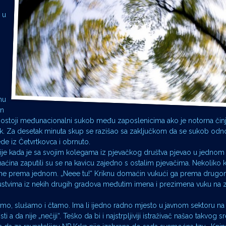
 u
nu
an
 postoji međunacionalni sukob među zaposlenicima ako je notorna čin
uk. Za desetak minuta skup se razišao sa zaključkom da se sukob odn
de iz Četvrtkovca i obrnuto.
 prije kada je sa svojim kolegama iz pjevačkog društva pjevao u jedno
ćina zaputili su se na kavicu zajedno s ostalim pjevačima. Nekoliko k
svrne prema jednom. „Neee tu!“ Kriknu domaćin vukući ga prema drugom
kustvima iz nekih drugih gradova međutim imena i prezimena vuku na z
damo, slušamo i čtamo. Ima li ijedno radno mjesto u javnom sektoru na 
 da nije „nečiji“. Teško da bi i najstrpljiviji istraživač našao takvog sre