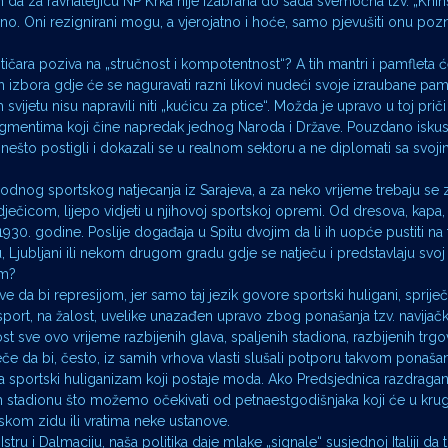
om da za ravnateljicu NP Krka nije izabrana do sada svemoćna tzv. „Knins
o. Oni rezignirani mogu, a vjerojatno i hoće, samo pjevušiti onu poz
itičara poziva na „stručnost i kompotentnost“? A tih mantri i pamfleta
tih izbora gdje će se naguravati razni likovi nudeći svoje izraubane pam
jetu nisu napravili niti „kućicu za ptice“. Možda je upravo u toj priči
mentima koji čine napredak jednog Naroda i Države. Pouzdano iskus
u nešto postigli i dokazali se u realnom sektoru a ne diplomati sa svoji
odnog sportskog natjecanja iz Sarajeva, a za neko vrijeme trebaju se z
dječicom, lijepo vidjeti u njihovoj sportskoj opremi. Od dresova, kapa,
930. godine. Poslije događaja u Spitu dvojim da li ih uopće pustiti na 
u, Ljubljani ili nekom drugom gradu gdje se natječu i predstavlaju svoj
em?
 da bi represijom, jer samo taj jezik govore sportski huligani, spriječ
 sport, na žalost, uvelike unazađen upravo zbog ponašanja tzv. navijač
ost sve ovo vrijeme razbijenih glava, spaljenih stadiona, razbijenih trgov
eče da bi, često, iz samih vrhova vlasti slušali potporu takvom ponašan
na sportski huliganizam koji postaje moda. Ako Predsjednica razdrag
stadionu što možemo očekivati od petnaestgodišnjaka koji će u krug
lskom zidu ili vratima neke ustanove.
Istru i Dalmaciju, naša politika daje mlake „signale“ susjednoj Italiji da 