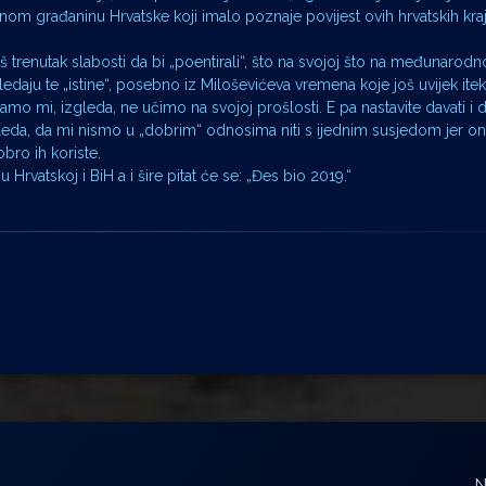
ječnom građaninu Hrvatske koji imalo poznaje povijest ovih hrvatskih kra
 naš trenutak slabosti da bi „poentirali“, što na svojoj što na međunarodno
ledaju te „istine“, posebno iz Miloševićeva vremena koje još uvijek ite
samo mi, izgleda, ne učimo na svojoj prošlosti. E pa nastavite davati i 
gleda, da mi nismo u „dobrim“ odnosima niti s ijednim susjedom jer on
bro ih koriste.
Hrvatskoj i BiH a i šire pitat će se: „Đes bio 2019.“
N