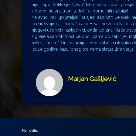
nije lijepo. Koliko je „lijepo“ tako nešto slušati pros
sigurno, ne znaju oni „crtači“ a, bome, niti razbijači.
Naravno, naši „prijateljski“ susjedi iskoristiti će svaki
sceni, svojim „istinama“ a ako Hrvati ne znaju kako izg
njegovi učenici i nasljednici, onda tko zna. Na žalost 
signale a samobitnost će doći „sama po sebi“ jer, iz
naše „signale“. Oni razumiju samo slabosti i itekako do
Iduće godine, kažu, onog tko nema status „branitelja“ u 
Marjan Gašljević
Najnovije: