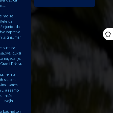
ka kraljica“
natu
 će mo se
flete uz
 činjenica da
tvo napretka
m „signalima“ i
aputiti na
 šalova, duksi
to natjecanje.
 Grad i Državu
ila nemila
kih skupina
ina i kafića
ju, a i samo
ano maše
u svojih
to baš nešto i