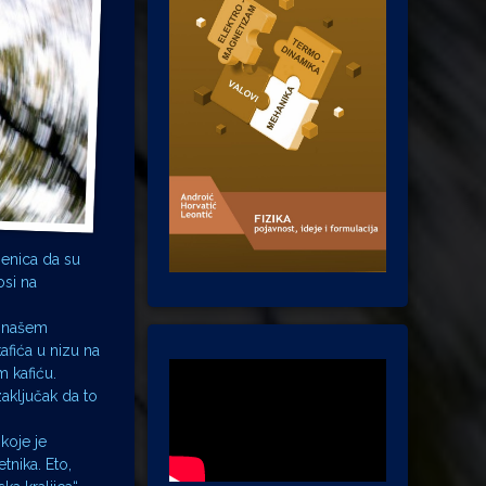
jenica da su
osi na
m našem
afića u nizu na
 kafiću.
aključak da to
koje je
tnika. Eto,