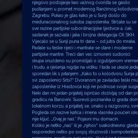
njegovo postojanje kao važnog čvorišta se gasilo
puštanjem u promet modernog Ranžirnog kolodvora
Zagrebu. Pukao je glas kako je u Sunji došlo do
međunacionalnog sukoba zaposlenika. Strčale su se
sve razine partijske subordinacijske ljestvice a, čak,
sastanak je sazvala i jaka i brojna delegacija CK SKH.
Vijećalo se u Sunji puna tri dana – od jutra do mraka.
Padale su teške riječi i mantrale se stare i moderne
partijske mantre. Treći dan već izmoreni sudionici
skupa snuždeno su promišljali o izgubljenom vreme
i trudu, a rješenja nigdje na vidiku. I tada se ukaže jed
sporedan lik s pitanjem: „Kako to u kolodvoru Sunja
svi zaposlenici Srbi?“ Dvoranom je zavladao teški m
zaposlenike iz Hrastovca koji ne podnose svoje susje
Neki dan mi jedan prijatelj ispričao doživljaj od dan
gradiću na Banovini. Susrevši poznanika iz grada doma
lokalnom korzu, a prijatelj se, onako u razgovoru, 
Pogleda on nazive kafića i imena vlasnika poučen is
nije ključ. „Ovaj je naš.“ Pojasni mu domaćin.
Koliko je netko „naš“ ili je „njihov“ svakodnevno gle
raspoređen netko po svojoj stručnosti i kompotentnosti a