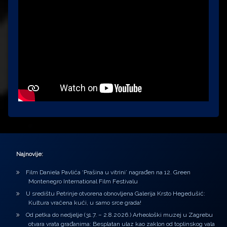
Najnovije:
Film Daniela Pavlića ‘Prašina u vitrini’ nagrađen na 12. Green
Montenegro International Film Festivalu
U središtu Petrinje otvorena obnovljena Galerija Krsto Hegedušić:
Kultura vraćena kući, u samo srce grada!
Od petka do nedjelje (31.7. – 2.8.2026.) Arheološki muzej u Zagrebu
otvara vrata građanima: Besplatan ulaz kao zaklon od toplinskog vala