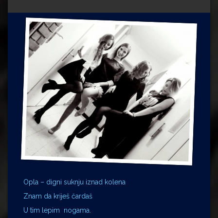
Impressum
Milenko Strižak
Drugi autori
Drugi autori
Matea Andrić
Ljiljana Lekanić-Kljaić
Željko Krznarić
Mario Lovreković
Miroslav Šantek
Opla – digni suknju iznad kolena
Znam da kriješ čardaš
U tim lepim nogama.