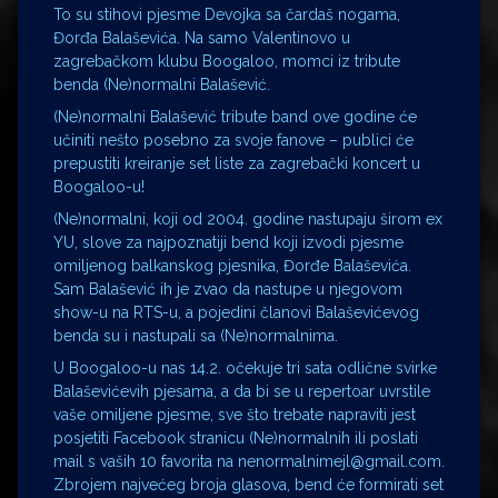
To su stihovi pjesme Devojka sa čardaš nogama,
Đorđa Balaševića. Na samo Valentinovo u
zagrebačkom klubu Boogaloo, momci iz tribute
benda (Ne)normalni Balašević.
(Ne)normalni Balašević tribute band ove godine će
učiniti nešto posebno za svoje fanove – publici će
prepustiti kreiranje set liste za zagrebački koncert u
Boogaloo-u!
(Ne)normalni, koji od 2004. godine nastupaju širom ex
YU, slove za najpoznatiji bend koji izvodi pjesme
omiljenog balkanskog pjesnika, Đorđe Balaševića.
Sam Balašević ih je zvao da nastupe u njegovom
show-u na RTS-u, a pojedini članovi Balaševićevog
benda su i nastupali sa (Ne)normalnima.
U Boogaloo-u nas 14.2. očekuje tri sata odlične svirke
Balaševićevih pjesama, a da bi se u repertoar uvrstile
vaše omiljene pjesme, sve što trebate napraviti jest
posjetiti Facebook stranicu (Ne)normalnih ili poslati
mail s vaših 10 favorita na nenormalnimejl@gmail.com.
Zbrojem najvećeg broja glasova, bend će formirati set