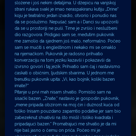
složene i još nekim detaljima. U džepiću na vanjskoj
strani rukava svaki je imao neraspakiranu kutiju „Drine“
koju je teatralno jedan izvadio, otvorio i ponudio nas
da se poslužimo. Nepušač sam a i Danci su upozorili
da se u prostoriji ne puši. Time je zvršio i neslužbeni
dio razgovora. Pridigao sam se, međutim pukovnik
me zamolio da sjednem još malo, neformalno. Počeo
sam se mučiti s engleštinom i nekako mi se omaklo
na njemačkom. Pukovnik je radosno prihvatio
konverzaciju na tom jeziku kazavši i pokazavši da
izvrsno govori i taj jezik. Prihvatio sam čaj i nastavismo
ćaskati o običnim, ljudskim stvarima. U jednom me
trenutku pukovnik upita: „Vi, kao bojnik, koliki bazen
imate?“
Pitanje u prvi mah nisam shvatio. Pomislio sam na
sisački bazen. „Znate,“ nastavio je gospodin pukovnik,
„mene pripada obzirom na moj čin i dužnost kuća od
toliko (nisam pouzdano zapamtio podatke jer sam bio
zabezeknut shvativši na što misli) i toliko kvadrata i
pripadajući bazen.“ Promatrajući me shvatio je da mi
nije baš jasno o čemu on priča. Počeo mi je