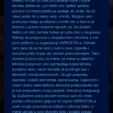
nekako mi ide od ruke poznavanje vojne i bojne
tehnike, taktike ali i još nekih vrlo rijetkih vještina
počevši od kriptozaštite pa nadalje, ali, brate, što bi
rekao jedan lik u nekoj seriji, smrdiš. Strpljivo sam
preslušao blago podilazeći uvodni dio. a kad se je
krenulo s pravim stvarima načulih uši. Da skratim:
Netko od viših časnika trebao je sutra otići u okupiranu
Petrinju na pregovore s okupatorskim oficirima, a sve
pod zaštitom i u organizaciji UNPROFOR-a. Odmah
sam zana da se ne radi o švercu pive, cigareta i
benzina preko Kupe već nećem jednostavnijem. Tako
složeni poslovi nisu za mene, za mene su taktičko-
tehnički pregovori oko razmještaja bojne tehnike,
posebno teže i većih dometa, te postrojbi kao i
tehničkih, minskoekslozivnih i drugih prepreka,
zapreka i ostalih elemenata zaprečavanja. Uglavnom i
nisam dobio neke taktičko-tehničke pretpostavke već
je sve prepušteno mojoj savjesti i trenutnoj imaginaciji.
Sa službenim prevodiocem krenuo sam do chek-
pointa u Mošćenici gdje su mi vojnici UNPROFOR-a
uzeli oružje, prevodioca ostavili u njihovoj trafici, a
mene ukrcali u svoj otvoreni džip i polako pravac