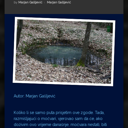
Impressum
Milenko Strižak
Kategorije:
by
Marjan Gašljević
Marjan Gašljević
Drugi autori
Drugi autori
Matea Andrić
Ljiljana Lekanić-Kljaić
Željko Krznarić
Mario Lovreković
Miroslav Šantek
Autor: Marjan Gašljević
Koliko li se samo puta prisjetim ove zgode. Tada,
razmišljajući o močvari, vjerovao sam da će, ako
doživim ovo vrijeme današnje, močvara nestati, biti