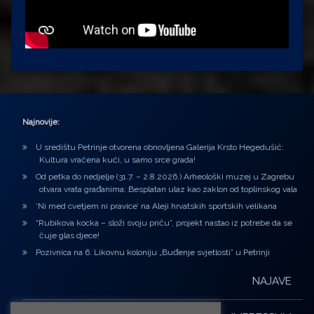
Najnovije:
U središtu Petrinje otvorena obnovljena Galerija Krsto Hegedušić:
Kultura vraćena kući, u samo srce grada!
Od petka do nedjelje (31.7. – 2.8.2026.) Arheološki muzej u Zagrebu
otvara vrata građanima: Besplatan ulaz kao zaklon od toplinskog vala
‘Ni med cvetjem ni pravice’ na Aleji hrvatskih sportskih velikana
“Rubikova kocka – složi svoju priču”, projekt nastao iz potrebe da se
čuje glas djece!
Pozivnica na 6. Likovnu koloniju „Buđenje svjetlosti” u Petrinji
NAJAVE