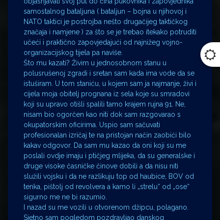
objašnjavati svoj put do čina pukovnika i zapovjednika
samostalnog bataljuna ( bataljun – bojna u njihovoj i
NATO taktici je postrojba nešto drugačijeg taktičkog
značaja i namjene ) za što se je trebao itekako potruditi
učeći i praktično zapovjedajući od najnižeg vojno-
organizacijskog tijela pa naviše.
Što mu kazati? Živim u jednosobnom stanu u
polusrušenoj zgradi i sretan sam kada ima vode da se
istuširam. U tom staniću, u kojem sam ja najmanje, živi i
cijela moja obitelj prognana iz sela koje su smradovi
koji su upravo otišli spalili tamo krajem rujna 91. Ne,
nisam bio ogorčen kao niti dok sam razgovarao s
okupatorskim oficirima. Uspio sam sačuvati
profesionalan izričaj te na pristojan način zaobići bilo
kakav odgovor. Da sam mu kazao da oni koji su me
poslali ovdje imaju i ptičjeg mlijeka, da su generalske i
druge visoke časničke činove dobili a da nisu niti
služili vojsku i da ne razlikuju top od haubice, BOV od
tenka, pištolj od revolvera a kamo li „strelu“ od „ose“
sigurno me ne bi razumio.
I nazad su me vozili u otvorenom džipcu, polagano.
Sjetno sam pogledom pozdravljao danskog