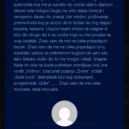
pukovnika koji me je ispratio do vozila stalno dlanom
desne ruke milujući kuglu na vrhu štapa čime je i
nesvjesno davao do znanja, bar mislim, poštovanje
prema trudu koji je uložio da bi došao do tog štapa i
bazena, naravno. Uopće nisam mislio na snajper ili
bilo što drugo do li na osobe koje su me poslale na
ovaj zadatak. Znao sam da me ne čeka pripadajući
bazen. Znao sam da me ne čeka pripadajući broj
kvadrata i palica sa srebrenom kuglom ali sam isto
tako itekako slutio što bi me moglo čekati. Snajper.
Kada im više ne bude potreban smrdljivac koji zna
voditi „Volhov“, izračunati putanju „Dvine“, očitati
„Slide-lock“, dekriptirati bilo koji dokument,
programirati „Qdle“ ………. Znao sam da me čeka
močvara, naša močvara.