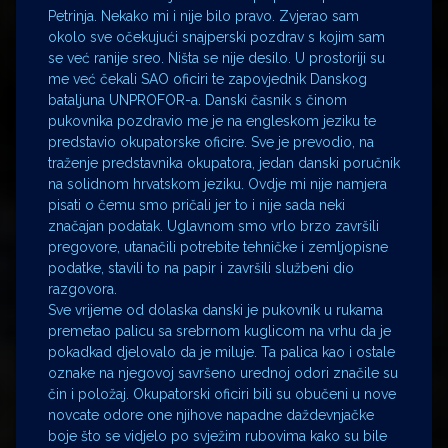
Petrinja. Nekako mi i nije bilo pravo. Zvjerao sam
okolo sve očekujući snajperski pozdrav s kojim sam
se već ranije sreo. Ništa se nije desilo. U prostoriji su
me već čekali SAO oficiri te zapovjednik Danskog
bataljuna UNPROFOR-a. Danski časnik s činom
pukovnika pozdravio me je na engleskom jeziku te
predstavio okupatorske oficire. Sve je prevodio, na
traženje predstavnika okupatora, jedan danski poručnik
na solidnom hrvatskom jeziku. Ovdje mi nije namjera
pisati o čemu smo pričali jer to i nije sada neki
značajan podatak. Uglavnom smo vrlo brzo završili
pregovore, utanačili potrebite tehničke i zemljopisne
podatke, stavili to na papir i završili službeni dio
razgovora.
Sve vrijeme od dolaska danski je pukovnik u rukama
premetao palicu sa srebrnom kuglicom na vrhu da je
pokadkad djelovalo da je miluje. Ta palica kao i ostale
oznake na njegovoj savršeno urednoj odori značile su
čin i položaj. Okupatorski oficiri bili su obučeni u nove
novcate odore one njihove napadne daždevnjačke
boje što se vidjelo po svježim rubovima kako su bile