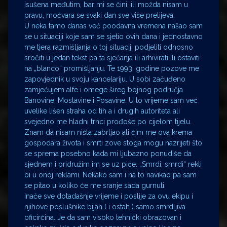
isušena međutim, bar mi se čini, ili možda nisam u
pravu, močvara se svaki dan sve više prelijeva.
U neka tamo danas već poodavna vremena našao sam
se u situaciji koje sam se sjetio ovih dana i jednostavno
me tjera razmišljanja o toj situaciji podjeliti odnosno
sročiti u jedan tekst pa ta sjećanja ili arhivirati ili ostaviti
na „blanco“ promišljanju. Te 1993. godine pozove me
zapovjednik u svoju kancelariju. U sobi začuđeno
zamjećujem alfe i omege šireg bojnog područja
Banovine, Moslavine i Posavine. U to vrijeme sam već
uvelike lišen straha od tih a i drugih autoriteta ali
svejedno me hladni trnci prođoše po cijelom tijelu.
Znam da nisam ništa zabrljao ali čim me ova krema
gospodara života i smrti zove stoga mogu nazrijeti što
se sprema posebno kada mi ljubazno ponudiše da
sjednem i pridružim im se uz piće. „Smrdi, smrdi“ rekli
bi u onoj reklami. Nekako sam i na to navikao pa sam
se pitao u koliko će me sranje sada gurnuti.
Inače sve dotadašnje vrijeme i poslije za ovu ekipu i
njihove poslušnike bijah ( i ostah ) samo smrdljiva
oficirčina. Je da sam visoko tehnički obrazovan i