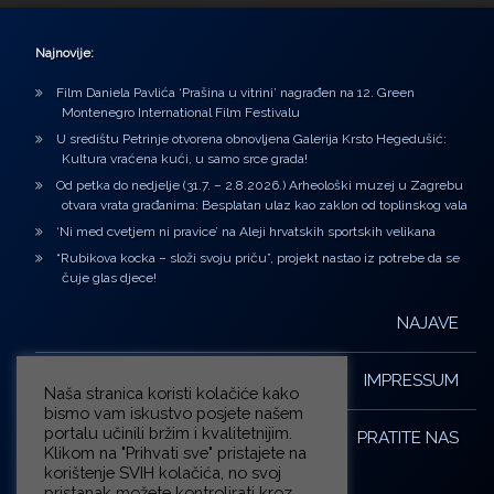
Najnovije:
Film Daniela Pavlića ‘Prašina u vitrini’ nagrađen na 12. Green
Montenegro International Film Festivalu
U središtu Petrinje otvorena obnovljena Galerija Krsto Hegedušić:
Kultura vraćena kući, u samo srce grada!
Od petka do nedjelje (31.7. – 2.8.2026.) Arheološki muzej u Zagrebu
otvara vrata građanima: Besplatan ulaz kao zaklon od toplinskog vala
‘Ni med cvetjem ni pravice’ na Aleji hrvatskih sportskih velikana
“Rubikova kocka – složi svoju priču”, projekt nastao iz potrebe da se
čuje glas djece!
NAJAVE
IMPRESSUM
Naša stranica koristi kolačiće kako
bismo vam iskustvo posjete našem
portalu učinili bržim i kvalitetnijim.
PRATITE NAS
Klikom na "Prihvati sve" pristajete na
korištenje SVIH kolačića, no svoj
pristanak možete kontrolirati kroz