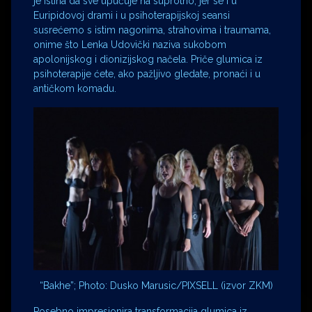
je istina da sve upućuje na suprotno, jer se i u
Euripidovoj drami i u psihoterapijskoj seansi
susrećemo s istim nagonima, strahovima i traumama,
onime što Lenka Udovički naziva sukobom
apolonijskog i dionizijskog načela. Priče glumica iz
psihoterapije ćete, ako pažljivo gledate, pronaći i u
antičkom komadu.
“Bakhe”; Photo: Dusko Marusic/PIXSELL (izvor ZKM)
Posebno impresionira transformacija glumica iz