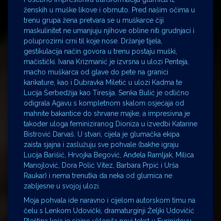
ženskih u muške likove i obrnuto. Pred našim očima u
trenu grupa žena pretvara se u muškarce čiji
maskulinitet ne umanjuju njihove obline niti grudnjaci i
poluprozirni crni til koje nose. Držanje tijela,
gestikulacija način govora u trenu postaju muški,
mačistički. Ivana Krizmanić je izvrsna u ulozi Penteja,
macho muškarca od glave do pete na granici
karikature, kao i Dubravka Miletić u ulozi Kadma te
Lucija Šerbedžija kao Tiresija. Senka Bulić je odlično
odigrala Agavu s kompletnom skalom osjećaja od
mahnite bakantice do shrvane majke, a impresivna je
također uloga feminiziranog Dioniza u izvedbi Katarine
Bistrović Darvaš. U stvari, cijela je glumačka ekipa
zaista sjajna i zaslužuju sve pohvale (bakhe igraju
Lucija Barišić, Hrvojka Begović, Anđela Ramljak, Milica
Manojlović, Dora Polić Vitez, Barbara Prpić i Urša
Raukar) i nema trenutka da neka od glumica ne
zabljesne u svojoj ulozi.
Moja pohvala ide naravno i cijelom autorskom timu na
čelu s Lenkom Udovički, dramaturginji Željki Udovičić
Pleština koja je sjajno uklopila novi tekst u Euripidovu