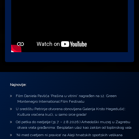
Najnovije:
Film Daniela Pavlića ‘Prašina u vitrini’ nagrađen na 12. Green
Montenegro International Film Festivalu
U središtu Petrinje otvorena obnovljena Galerija Krsto Hegedušić:
Kultura vraćena kući, u samo srce grada!
Od petka do nedjelje (31.7. – 2.8.2026.) Arheološki muzej u Zagrebu
otvara vrata građanima: Besplatan ulaz kao zaklon od toplinskog vala
‘Ni med cvetjem ni pravice’ na Aleji hrvatskih sportskih velikana