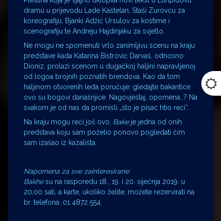
dramu u prijevodu Lade Kaštelan, Staši Zurovcu za
koreografiju, Bjanki Adžić Ursulov za kostime i
scenografiju te Andreju Hajdinjaku za svjetlo.
Ne mogu ne spomenuti vrlo zanimljivu scenu na kraju
predstave kada Katarina Bistrović Darvaš, odnosno
Dioniz, prolazi scenom u dugačkoj haljini napravljenoj
od logoa brojnih poznatih brendova. Kao da tom
haljinom otvorenih leđa poručuje: gledajte bakantice
ovo su bogovi današnjice. Nagovještaj, opomena…? Na
svakom je od nas da promisli „što je pisac htio reći“.
Na kraju mogu reći još ovo,
Bake
je jedna od onih
predstava koju sam poželio ponovo pogledati čim
sam izašao iz kazališta.
Napomena za sve zainteresirane:
Bakhe
su na rasporedu 18., 19. i 20. siječnja 2019. u
20,00 sati, a karte, ukoliko želite, možete rezervirati na
br. telefona: 01 4872 554.