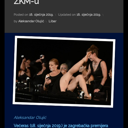
ZKM-u
Impressum
Milenko Strižak
Drugi autori
Drugi autori
Posted on
18. siječnja 2019.
Updated on
18. siječnja 2019.
Kategorije:
by
Aleksandar Olujić
Libar
Matea Andrić
Ljiljana Lekanić-Kljaić
Željko Krznarić
Mario Lovreković
Miroslav Šantek
Aleksandar Olujić
Večeras (18. siječnja 2019.) je zagrebačka premijera