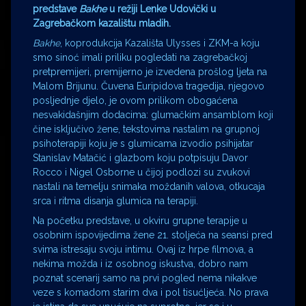
predstave
Bakhe
u režiji Lenke Udovički u
Zagrebačkom kazalištu mladih.
Bakhe
, koprodukcija Kazališta Ulysses i ZKM-a koju
smo sinoć imali priliku pogledati na zagrebačkoj
pretpremijeri, premijerno je izvedena prošlog ljeta na
Malom Brijunu. Čuvena Euripidova tragedija, njegovo
posljednje djelo, je ovom prilikom obogaćena
nesvakidašnjim dodacima: glumačkim ansamblom koji
čine isključivo žene, tekstovima nastalim na grupnoj
psihoterapiji koju je s glumicama izvodio psihijatar
Stanislav Matačić i glazbom koju potpisuju Davor
Rocco i Nigel Osborne u čijoj podlozi su zvukovi
nastali na temelju snimaka moždanih valova, otkucaja
srca i ritma disanja glumica na terapiji.
Na početku predstave, u okviru grupne terapije u
osobnim ispovijedima žene 21. stoljeća na seansi pred
svima istresaju svoju intimu. Ovaj iz hrpe filmova, a
nekima možda i iz osobnog iskustva, dobro nam
poznat scenarij samo na prvi pogled nema nikakve
veze s komadom starim dva i pol tisućljeća. No prava