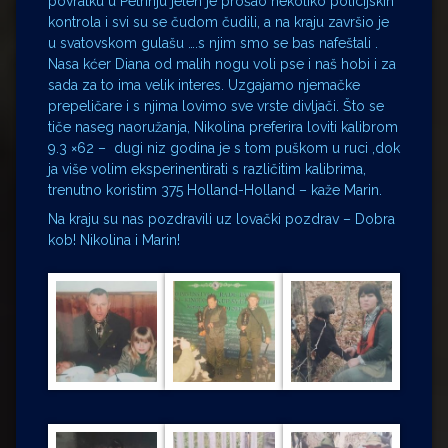
povratku u Petrinju jelen je prošao nekoliko policijskih
kontrola i svi su se čudom čudili, a na kraju završio je
u svatovskom gulašu ….s njim smo se bas nafeštali .
Nasa kćer Diana od malih nogu voli pse i naš hobi i za
sada za to ima velik interes. Uzgajamo njemačke
prepeličare i s njima lovimo sve vrste divljači. Što se
tiče naseg naoružanja, Nikolina preferira loviti kalibrom
9.3 ×62 – dugi niz godina je s tom puškom u ruci ,dok
ja više volim eksperinentirati s različitim kalibrima,
trenutno koristim 375 Holland-Holland – kaže Marin.
Na kraju su nas pozdravili uz lovački pozdrav – Dobra
kob! Nikolina i Marin!