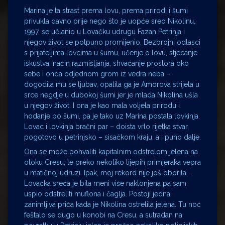
Marina je ta strast prema lovu, prema prirodi i šumi
privukla davno prije nego što je uopće sreo Nikolinu,
1997. se učlanio u Lovačku udrugu Fazan Petrinja i
njegov život se potpuno promijenio. Bezbrojni odlasci
s prijateljima lovcima u šumu, učenje o lovu, stjecanje
iskustva, način razmišljanja, shvaćanje prostora oko
sebe i onda odjednom grom iz vedra neba –
dogodila mu se ljubav, opalila ga je Amorova strijela u
srce negdje u dubokoj šumi jer je mlada Nikolina ušla
u njegov život. I ona je kao mala voljela prirodu i
hodanje po šumi, pa je tako uz Marina postala lovkinja.
Lovac i lovkinja bračni par – doista vrlo rijetka stvar,
pogotovo u petrinjsko – sisačkom kraju, a i puno dalje.
Ona se može pohvaliti kapitalnim odstrelom jelena na
otoku Cresu, te preko nekoliko lijepih primjeraka vepra
u matičnoj udruzi. Ipak, moj rekord nije još oborila .
Lovačka sreća je bila meni više naklonjena pa sam
uspio odstreliti muflona i čaglja. Postoji jedna
zanimljiva priča kada je Nikolina ostrelila jelena. Tu noć
feštalo se dugo u konobi na Cresu, a sutradan na