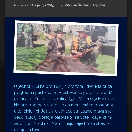
Impressum
Milenko Strižak
Kategorije:
Posted on
17. siječnja 2019.
by
Miroslav Šantek
Uljudba
Drugi autori
Drugi autori
Matea Andrić
Ljiljana Lekanić-Kljaić
Željko Krznarić
Mario Lovreković
Miroslav Šantek
U jednoj kući na brdu s čijih prozora i dvorišta puca
pogled na guste šume Hrastovačke gore živi već 12
godina bračni par – Nikolina (37) i Marin (45) Mokrović.
Na prvi pogled reklo bi se da nema ničeg posebnog
u toj činjenici. Još uvijek (mada su rastave braka sve
češći slučaj) postoje parovi koji se vole i dalje istim
žarom, ali Nikolina i Marin imaju zajedničku strast –
oboje su lovci.