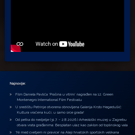
Najnovije:
Film Daniela Pavlića ‘Prašina u vitrini’ nagrađen na 12. Green
Montenegro International Film Festivalu
U središtu Petrinje otvorena obnovljena Galerija Krsto Hegedušić:
Kultura vraćena kući, u samo srce grada!
Od petka do nedjelje (31.7. – 2.8.2026.) Arheološki muzej u Zagrebu
otvara vrata građanima: Besplatan ulaz kao zaklon od toplinskog vala
‘Ni med cvetjem ni pravice’ na Aleji hrvatskih sportskih velikana