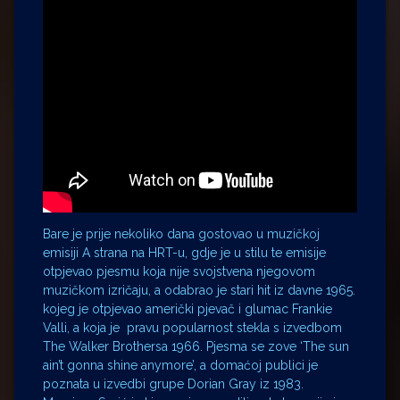
Bare je prije nekoliko dana gostovao u muzičkoj
emisiji A strana na HRT-u, gdje je u stilu te emisije
otpjevao pjesmu koja nije svojstvena njegovom
muzičkom izričaju, a odabrao je stari hit iz davne 1965.
kojeg je otpjevao američki pjevač i glumac Frankie
Valli, a koja je pravu popularnost stekla s izvedbom
The Walker Brothersa 1966. Pjesma se zove ‘The sun
ain’t gonna shine anymore’, a domaćoj publici je
poznata u izvedbi grupe Dorian Gray iz 1983.