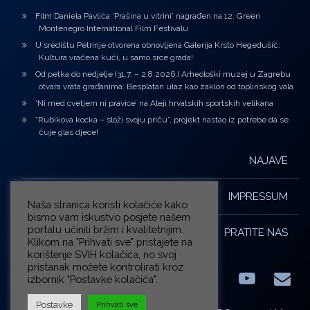
Film Daniela Pavlića ‘Prašina u vitrini’ nagrađen na 12. Green
Montenegro International Film Festivalu
U središtu Petrinje otvorena obnovljena Galerija Krsto Hegedušić:
Kultura vraćena kući, u samo srce grada!
Od petka do nedjelje (31.7. – 2.8.2026.) Arheološki muzej u Zagrebu
otvara vrata građanima: Besplatan ulaz kao zaklon od toplinskog vala
‘Ni med cvetjem ni pravice’ na Aleji hrvatskih sportskih velikana
“Rubikova kocka – složi svoju priču”, projekt nastao iz potrebe da se
čuje glas djece!
NAJAVE
IMPRESSUM
Naša stranica koristi kolačiće kako
bismo vam iskustvo posjete našem
portalu učinili bržim i kvalitetnijim.
PRATITE NAS
Klikom na "Prihvati sve" pristajete na
korištenje SVIH kolačića, no svoj
pristanak možete kontrolirati kroz
izbornik "Postavke kolačića".
Facebook
LinkedIn
YouTub
E-m
X.com
Postavke
Prihvati sve