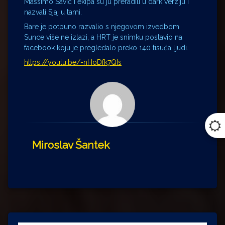
Massimo Savić i ekipa su ju preradili u dark verziju i
nazvali Sjaj u tami.
Bare je potpuno razvalio s njegovom izvedbom
Sunce više ne izlazi, a HRT je snimku postavio na
facebook koju je pregledalo preko 140 tisuća ljudi.
https://youtu.be/-nHoDfk7QIs
Miroslav Šantek