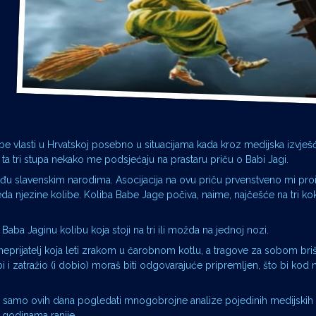
iobe vlasti u Hrvatskoj posebno u situacijama kada kroz medijska izvj
, ta tri stupa nekako me podsjećaju na prastaru priču o Babi Jagi.
đu slavenskim narodima. Asocijacija na ovu priču prvenstveno mi proiz
da njezine kolibe. Koliba Babe Jage počiva, naime, najčešće na tri ko
aba Jaginu kolibu koja stoji na tri ili možda na jednoj nozi.
eprijatelj koja leti zrakom u čarobnom kotlu, a tragove za sobom br
i zatražio (i dobio) moraš biti odgovarajuće pripremljen, što bi kod n
je samo ovih dana pogledati mnogobrojne analize pojedinih medijskih
u godinama ranije.