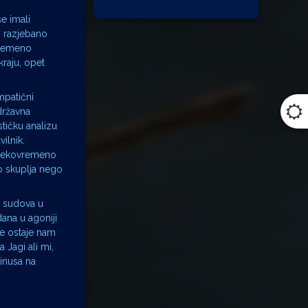
e imali
i razjebano
ovremeno
kraju, opet
mpatični
državna
tičku analizu
ilnik.
 prekovremeno
no skuplja nego
a sudova u
dana u agoniji
 ne ostaje nam
 Jagi ali mi,
minusa na