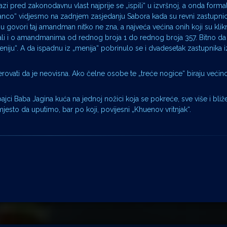
azi pred zakonodavnu vlast najprije se „ispili“ u izvršnoj, a onda forma
anco“ vidjesmo na zadnjem zasjedanju Sabora kada su revni zastupnici
ovori taj amandman nitko ne zna, a najveća većina onih koji su klikn
i i o amandmanima od rednog broja 1 do rednog broja 357. Bitno da si
 meniju“. A da ispadnu iz „menija“ pobrinulo se i dvadesetak zastupnika i
vjerovati da je neovisna. Ako čelne osobe te „treće nogice“ biraju većin
jci Baba Jagina kuća na jednoj nožici koja se pokreće, sve više i bliž
esto da uputimo, bar po koji, povijesni „Khuenov vritnjak“.