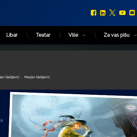
Facebook
LinkedIn
X.com
You
Libar
Teatar
Više
Za vas pišu
Kategorije:
an Gašljević
Marjan Gašljević
 a