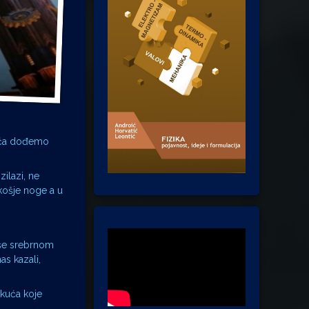
ešća dođemo
ilazi, ne
košje noge a u
iše srebrnom
as kazali,
 kuća koje