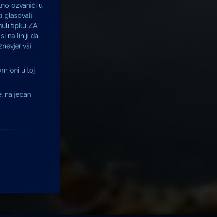
lno ozvaniči u
 glasovali
uli tipku ZA
 na liniji da
znevjerivši
om oni u toj
e, na jedan