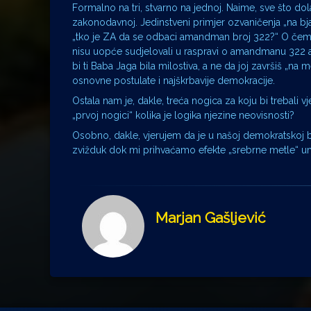
Formalno na tri, stvarno na jednoj. Naime, sve što dol
zakonodavnoj. Jedinstveni primjer ozvaničenja „na bj
„tko je ZA da se odbaci amandman broj 322?“ O čemu g
nisu uopće sudjelovali u raspravi o amandmanu 322 al
bi ti Baba Jaga bila milostiva, a ne da joj završiš „na
osnovne postulate i najškrbavije demokracije.
Ostala nam je, dakle, treća nogica za koju bi trebali 
„prvoj nogici“ kolika je logika njezine neovisnosti?
Osobno, dakle, vjerujem da je u našoj demokratskoj ba
zvižduk dok mi prihvaćamo efekte „srebrne metle“ umj
Marjan Gašljević