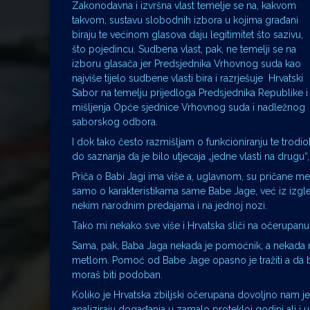
Zakonodavna i izvršna vlast temelje se na, kakvom
takvom, sustavu slobodnih izbora u kojima građani
biraju te većinom glasova daju legitimitet što sazivu,
što pojedincu. Sudbena vlast, pak, ne temelji se na
izboru glasača jer Predsjednika Vrhovnog suda kao
najviše tijelo sudbene vlasti bira i razrješuje Hrvatski
Sabor na temelju prijedloga Predsjednika Republike i
mišljenja Opće sjednice Vrhovnog suda i nadležnog
saborskog odbora.
I dok tako često razmišljam o funkcioniranju te trod
do saznanja da je bilo utjecaja „jedne vlasti na drugu“
Priča o Babi Jagi ima više a, uglavnom, su pričane me
samo o karakteristikama same Babe Jage, već iz izgle
nekim narodnim predajama i na jednoj nozi.
Tako mi nekako sve više i Hrvatska sliči na očerupanu B
Sama, pak, Baba Jaga nekada je pomoćnik, a nekada n
metlom. Pomoć od Babe Jage opasno je tražiti a da bi 
moraš biti podoban.
Koliko je Hrvatska zbiljski očerupana dovoljno nam 
analiziraju događanja u zamalo protekloj godini ali i 