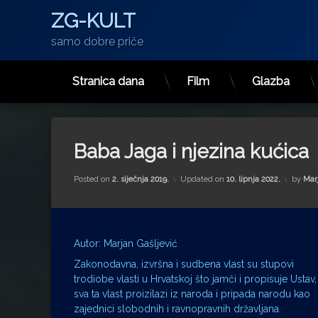
ZG-KULT
samo dobre priče
Stranica dana
Film
Glazba
Preskoči
na
sadržaj
Baba Jaga i njezina kućica
Posted on
2. siječnja 2019.
Updated on
10. lipnja 2022.
by
Marj
Autor: Marjan Gašljević
Zakonodavna, izvršna i sudbena vlast su stupovi
trodiobe vlasti u Hrvatskoj što jamči i propisuje Ustav,
sva ta vlast proizilazi iz naroda i pripada narodu kao
zajednici slobodnih i ravnopravnih državljana.