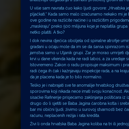
U više sam navrata čuo kako ljudi govore: „Hrvatska je
pljačkati.“ Kada samo malo izračunamo nekako mi je bl
ove godine na različite načine i u različitim prigodam
„maskiraju“ preko 500 milijuna koje je naplatila grupa
netko platiti. A tko?
I dok nevina dječica oboljela od spinalne atrofije umir
građani u očaju mole da im se da šansa spinrazom isto
jamstva samo u Uljanik grupi. Zar je morao umrijeti d
krvi u dane vikenda kada ne radi labos, a za uređaje s
Istovremeno Zakon o radu propisuje maksimum i pravi
radi čega ih čak i kažnjavaju inspekcije rada, a na kraj
da je plaćena kada je to bilo normalno.
Teško je i nabrajati sve te anomalije hrvatskog druš
sporovima koji nikada neće imati svoju konačnost. Ako j
sisačke Rafinerije prisjećamo zaklinjanja političara iz
drugo do li sjetiti se Baba Jagina čarobna kotla i sre
bar mi obični ljudi, živimo u surovoj stvarnosti bez 
računu, neplaćenih režija i rata kredita.
Živi li onda hrvatska Baba Jagina koliba na tri ili jedno