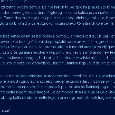
 izuzetno bogata zemlja. Da nije nakon toliko godina pljačke što bi viš
iska i prihvatljiva ta tvrdnja. Pogledajmo samo koliko je zamračeno il
a. Tamo danima cicijaju i cijepe učitelje zbog sitnih 150 milijuna, ist
 Borg da bi utvrdila da je Agrokor dužan preko 50 milijardi koje će, na 
u bez šanse da im se bar pokuša pomoć,i a njihovi roditelji, bližnji i e
vremeno bez riječi opravdanja isplatiti će se preko 3,2 milijarde za 
ječak u Metkoviću da bi se „promišljalo“ o kupovini uređaja za dijagnos
u davno osigurana sredstva, a kupovinu je priječio samo tamo neki Prav
la prekovremenog rada da bi liječnici širom Hrvatske morali raditi
u će, što je potpuno opravdano, utužiti tu satnicu koja će, tada, biti pu
tva s kojima se svakodnevno susrećemo što u medijima što u izvješćim
e javnost i zaboravna, što jest, mediji ne zaboravljaju. I dok se ovih 
 izborne kampanje kako će se „ostaviti politike ako se Rafinerija ugasi“
brne metle kojom briše tragove. Je da mnoge stvari liče na priče o Baba
čarobnog kotla i srebrne metle kojom bi mnogi rado izbrisali tragove 
j nozi?