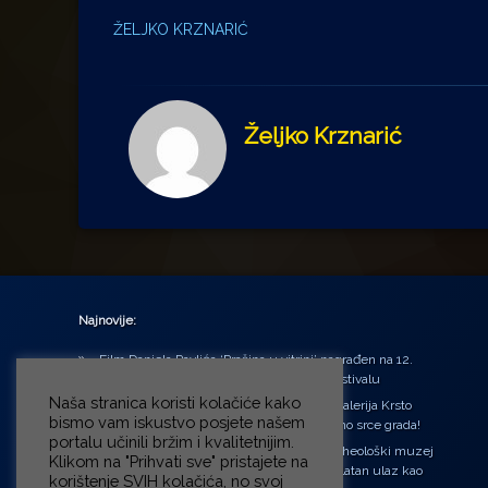
ŽELJKO KRZNARIĆ
Željko Krznarić
Najnovije:
Film Daniela Pavlića ‘Prašina u vitrini’ nagrađen na 12.
Green Montenegro International Film Festivalu
Naša stranica koristi kolačiće kako
U središtu Petrinje otvorena obnovljena Galerija Krsto
bismo vam iskustvo posjete našem
Hegedušić: Kultura vraćena kući, u samo srce grada!
portalu učinili bržim i kvalitetnijim.
Od petka do nedjelje (31.7. – 2.8.2026.) Arheološki muzej
Klikom na "Prihvati sve" pristajete na
u Zagrebu otvara vrata građanima: Besplatan ulaz kao
korištenje SVIH kolačića, no svoj