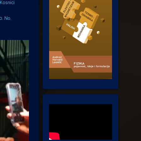
 Kosnici
0. No,