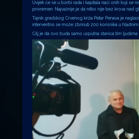
Uvijek će se u borbi rada i kapitala naći onih koji se 
privremen. Najvažnije je da nitko nije bez krova nad 
Tajnik gradskog Crvenog križa Petar Penava je naglasio
interventno se može zbrinuti 200 korisnika u hladnim
Cilj je da ovo buda samo usputna stanica tim ljudima 