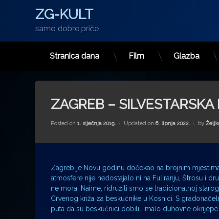
ZG-KULT
samo dobre priče
Stranica dana
Film
Glazba
Preskoči
na
sadržaj
ZAGREB – SILVESTARSKA
Posted on
1. siječnja 2019.
Updated on
6. lipnja 2022.
by
Željk
Zagreb je Novu godinu dočekao na brojnim mjestima u 
atmosfere nije nedostajalo ni na Fuliranju, Štrosu i 
ne mora. Naime, ridružili smo se tradicionalnoj staro
Crvenog križa za beskućnike u Kosnici. S gradonačeln
puta da su beskućnici dobili i malo duhovne okrijep