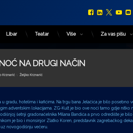
Facebook
LinkedIn
X.com
You
Libar
Teatar
Više
Za vas pišu
 NOĆ NA DRUGI NAČIN
Kategorije:
o Krznarić
Željko Krznarić
gradu, hotelima i kafićima. Na trgu bana Jelačića je bilo posebno ve
drugim adventskim lokacijama. ZG-Kult je bio ove noći tamo gdje nitko 
godišnjoj šetnji gradonačelnika Milana Bandića a prvo odredište je bil
ikom je bio i monsinjor Zlatko Koren, predstavnik zagrebačkog dekana
e uz novogodišnju večeru.