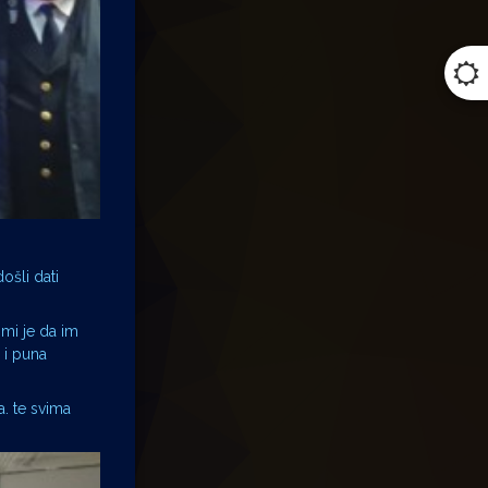
ošli dati
 mi je da im
 i puna
a. te svima