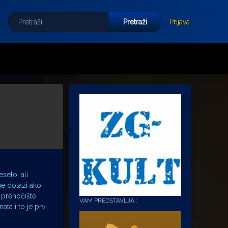
Pretraži:
Tube
E-mail
Prijava
selo, ali
ne dolazi ako
o prenočište
VAM PREDSTAVLJA :
ta i to je prvi