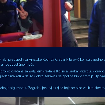
nik i predsjednica Hrvatske Kolinda Grabar Kitarović koji su zajedno d
 u novogodišnjoj noći.
brobiti građana zahvaljujem -rekla je Kolinda Grabar Kitarović- drago
ađanima želim da se dobro zabave i da godina bude sretnija i ljepša
kako je sigurnost u Zagrebu još uvijek riječ koja se piše velikim slovim