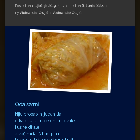
Impressum
Milenko Strižak
Posted on
1. siječnja 2019.
Updated on
6. lipnja 2022.
Kategorije:
by
Aleksandar Olujić
Aleksandar Olujić
Drugi autori
Drugi autori
Matea Andrić
Ljiljana Lekanić-Kljaić
Željko Krznarić
Mario Lovreković
Miroslav Šantek
Oda sarmi
Nije prošao ni jedan dan
otkad su te moje oči milovale
i usne dirale,
a već mi fališ ljubljena.