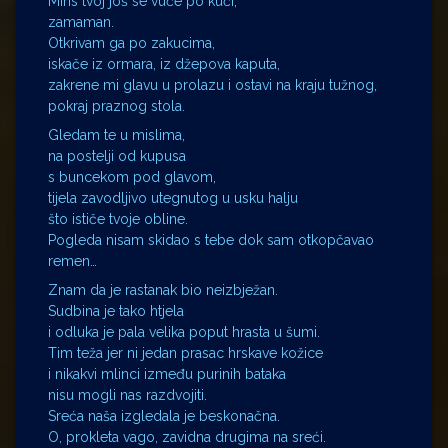
Miris tvoj još se vuče po kući,
zamaman.
Otkrivam ga po zakucima,
iskače iz ormara, iz džepova kaputa,
zakrene mi glavu u prolazu i ostavi na kraju tužnog,
pokraj praznog stola.
Gledam te u mislima,
na postelji od kupusa
s buncekom pod glavom,
tijela zavodljivo utegnutog u usku halju
što ističe tvoje obline.
Pogleda nisam skidao s tebe dok sam otkopčavao
remen…
Znam da je rastanak bio neizbježan.
Sudbina je tako htjela
i odluka je pala velika poput hrasta u šumi.
Tim teža jer ni jedan prasac hrskave kožice
i nikakvi mlinci između purinih bataka
nisu mogli nas razdvojiti.
Sreća naša izgledala je beskonačna.
O, prokleta vago, zavidna drugima na sreći.