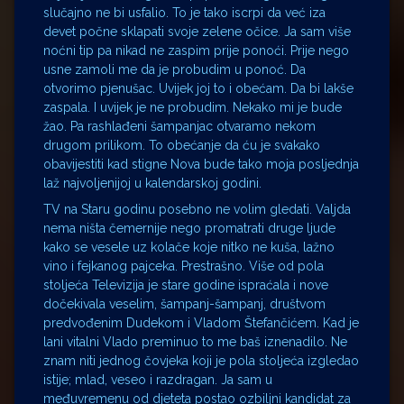
slučajno ne bi usfalio. To je tako iscrpi da već iza
devet počne sklapati svoje zelene očice. Ja sam više
noćni tip pa nikad ne zaspim prije ponoći. Prije nego
usne zamoli me da je probudim u ponoć. Da
otvorimo pjenušac. Uvijek joj to i obećam. Da bi lakše
zaspala. I uvijek je ne probudim. Nekako mi je bude
žao. Pa rashlađeni šampanjac otvaramo nekom
drugom prilikom. To obećanje da ću je svakako
obavijestiti kad stigne Nova bude tako moja posljednja
laž najvoljenijoj u kalendarskoj godini.
TV na Staru godinu posebno ne volim gledati. Valjda
nema ništa čemernije nego promatrati druge ljude
kako se vesele uz kolače koje nitko ne kuša, lažno
vino i fejkanog pajceka. Prestrašno. Više od pola
stoljeća Televizija je stare godine ispraćala i nove
dočekivala veselim, šampanj-šampanj, društvom
predvođenim Dudekom i Vladom Štefančićem. Kad je
lani vitalni Vlado preminuo to me baš iznenadilo. Ne
znam niti jednog čovjeka koji je pola stoljeća izgledao
istije; mlad, veseo i razdragan. Ja sam u
međuvremenu od djeteta postao ozbiljni kandidat za