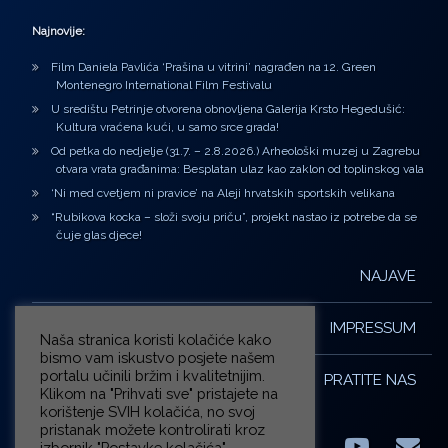
Najnovije:
Film Daniela Pavlića ‘Prašina u vitrini’ nagrađen na 12. Green
Montenegro International Film Festivalu
U središtu Petrinje otvorena obnovljena Galerija Krsto Hegedušić:
Kultura vraćena kući, u samo srce grada!
Od petka do nedjelje (31.7. – 2.8.2026.) Arheološki muzej u Zagrebu
otvara vrata građanima: Besplatan ulaz kao zaklon od toplinskog vala
‘Ni med cvetjem ni pravice’ na Aleji hrvatskih sportskih velikana
“Rubikova kocka – složi svoju priču”, projekt nastao iz potrebe da se
čuje glas djece!
NAJAVE
IMPRESSUM
Naša stranica koristi kolačiće kako
bismo vam iskustvo posjete našem
portalu učinili bržim i kvalitetnijim.
PRATITE NAS
Klikom na "Prihvati sve" pristajete na
korištenje SVIH kolačića, no svoj
pristanak možete kontrolirati kroz
izbornik "Postavke kolačića".