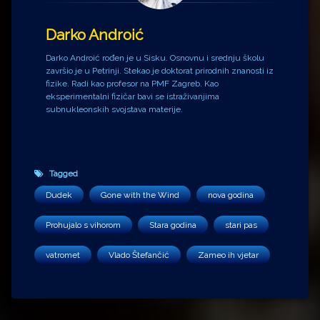
Darko Androić
Darko Androić rođen je u Sisku. Osnovnu i srednju školu
završio je u Petrinji. Stekao je doktorat prirodnih znanosti iz
fizike. Radi kao profesor na PMF Zagreb. Kao
eksperimentalni fizičar bavi se istraživanjima
subnukleonskih svojstava materije.
Tagged
Dudek
Gone with the Wind
nova godina
Prohujalo s vihorom
Stara godina
stari pas
vatromet
Vlado Štefančić
Zameo ih vjetar