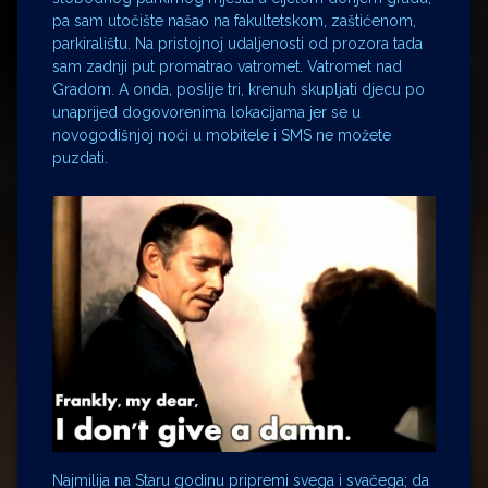
pa sam utočište našao na fakultetskom, zaštićenom,
parkiralištu. Na pristojnoj udaljenosti od prozora tada
sam zadnji put promatrao vatromet. Vatromet nad
Gradom. A onda, poslije tri, krenuh skupljati djecu po
unaprijed dogovorenima lokacijama jer se u
novogodišnjoj noći u mobitele i SMS ne možete
puzdati.
Najmilija na Staru godinu pripremi svega i svačega; da