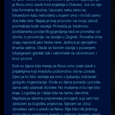
ja Novu smo slavili kod prijatelja u Dubravi. Još mi nije
bila formalna družica. Upucalo neku ženu na
trinaestom katu nebodera u kojem smo i mi bili samo
dva kata niže. Stajala je kraj prozora i na svoju žalost
promatrala tuđe veselje. Pronašla je, beskrvnu,
podstanarka poslije Bogojavljanja kad se povratila od
doma, iz provincije, na studije u Zagreb. Povratna zrna
znaju napraviti jako teške rane. Jadnica je vjerojatno
krvarila satima. Otada se klonim slavlja s pucanjem.
Izbjegavam gledati čak i vatromete na otvorenom; i
kroz prozor.
Dok su djeca bila manja za Novu smo znali slavit s
prijateljima koji imadohu potomstvo slična uzrasta.
Djeci je to bilo veselje pa smo s ljubavlju izdržavali
golgotu organizacije. Onda su djeca porasla i počela
sama sebi planirati dočeke. No mukama ni tu nije bilo
kraja. Logistika je i dalje bila na nama, starcima.
Najdraža je danima pripremala provijant, a ja sam bio
zadužen za logistiku prijevoza. Sjećam se, 2012.
dočekao sam u uredu na faksu. Nije bilo niti jednog
slobodnog parkirnog mjesta u cijelom donjem gradu,