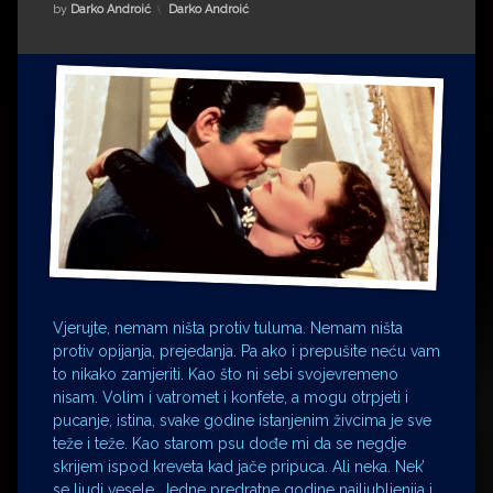
Impressum
Milenko Strižak
Kategorije:
by
Darko Androić
Darko Androić
Drugi autori
Drugi autori
Matea Andrić
Ljiljana Lekanić-Kljaić
Željko Krznarić
Mario Lovreković
Miroslav Šantek
Vjerujte, nemam ništa protiv tuluma. Nemam ništa
protiv opijanja, prejedanja. Pa ako i prepušite neću vam
to nikako zamjeriti. Kao što ni sebi svojevremeno
nisam. Volim i vatromet i konfete, a mogu otrpjeti i
pucanje, istina, svake godine istanjenim živcima je sve
teže i teže. Kao starom psu dođe mi da se negdje
skrijem ispod kreveta kad jače pripuca. Ali neka. Nek’
se ljudi vesele. Jedne predratne godine najljubljenija i