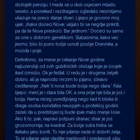
doživjeti penziju. I mada se u duši osjećam mlado,
veselo, a ponekad i razdragano ogledalo nesmiljeno
ukazuje na pravo stanje stvari. Lijepo je govorio moj
ujak: „Kakvi dočeci Nove; valjalo bi se negdje prikriti,
pa da te Nova preskoči. Bar jednom.” Dočeci su samo
za one s dobrom genetikom. Slabašnima, kakvi već
jesmo, bilo bi puno bolje usnuti poslije Dnevnika, a
možda i prije.
Definitivno, za mene je čekanje Nove godine
najluzerskiji od svih gubitničkih običaja koje je čovjek
ikad izmislio. Ok je feštat. U redu je i drugima željeti
dobro, ali ja naprosto mrzim to pijano, slinavo
čestitarenje: „Nek’ ti nova bude bolja nego stara.“ Fala
lijepo; meni je i stara bila OK, a ona prije nje bila je još i
bolja. Nema ničeg uvredljivijeg nego kad ti bliska ili
draga osoba konstatira neuspjeh u protekloj godini;
zaželi da u predstojećoj bude ipak malo manje loše.
Ako ti to, pak, napravi potpuni stranac stvar je još
grozomornija; na kvadrat. Za bolje sutra treba se
itekako jako boriti. To nije pitanje nade ili dobrih želja.
To je pitanje vaše vlastite marljivosti i predanosti cilju