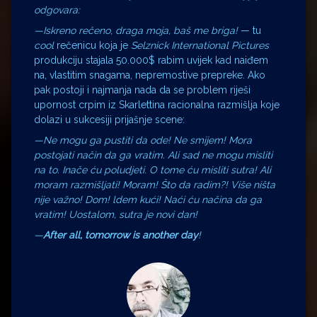
odgovara:
—Iskreno rečeno, draga moja, baš me briga!
— tu
cool
rečenicu koja je
Selznick International Pictures
produkciju stajala 50.000$ rabim uvijek kad naiđem
na, vlastitim snagama, nepremostive prepreke. Ako
pak postoji i najmanja nada da se problem riješi
upornost crpim iz Skarlettina racionalna razmišlja koje
dolazi u sukcesiji prijašnje scene:
—Ne mogu ga pustiti da ode! Ne smijem! Mora
postojati način da ga vratim. Ali sad ne mogu misliti
na to. Inače ću poludjeti. O tome ću misliti sutra! Ali
moram razmišljati! Moram! Što da radim?! Više ništa
nije važno! Dom! ldem kući! Naći ću načina da ga
vratim! Uostalom, sutra je novi dan!
—
After all, tomorrow is another day
!