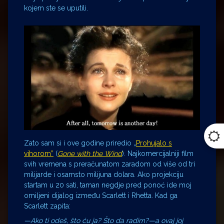
kojem ste se uputili.
Zato sam si i ove godine priredio „
Prohujalo s
vihorom”
(
Gone with the Wind
). Najkomercijalniji film
svih vremena s preračunatom zaradom od više od tri
milijarde i osamsto milijuna dolara. Ako projekciju
startam u 20 sati, taman negdje pred ponoć ide moj
omiljeni dijalog između Scarlett i Rhetta. Kad ga
Scarlett zapita:
—Ako ti odeš, što ću ja? Što da radim?—a ovaj joj