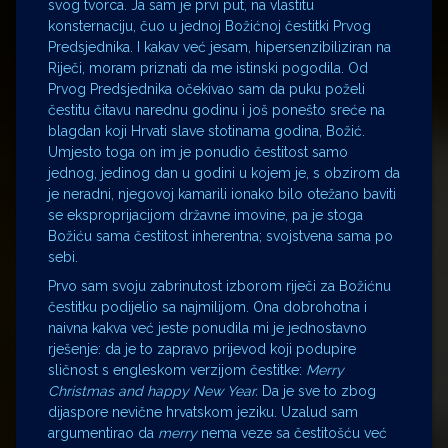
svog tvorca. Ja sam je prvi put, na vlastitu
konsternaciju, čuo u jednoj Božićnoj čestitki Prvog
Predsjednika. I kakav već jesam, hipersenzibiliziran na
Riječi, moram priznati da me istinski pogodila. Od
Prvog Predsjednika očekivao sam da puku poželi
čestitu čitavu narednu godinu i još ponešto sreće na
blagdan koji Hrvati slave stotinama godina, Božić.
Umjesto toga on im je ponudio čestitost samo
jednog, jedinog dan u godini u kojem je, s obzirom da
je neradni, njegovoj kamarili ionako bilo otežano baviti
se eksproprijacijom državne imovine, pa je stoga
Božiću sama čestitost inherentna; svojstvena sama po
sebi.
Prvo sam svoju zabrinutost izborom riječi za Božićnu
čestitku podijelio sa najmilijom. Ona dobrohotna i
naivna kakva već jeste ponudila mi je jednostavno
rješenje: da je to zapravo prijevod koji podupire
sličnost s engleskom verzijom čestitke:
Merry
Christmas and happy New Year.
Da je sve to zbog
dijaspore nevične hrvatskom jeziku. Uzalud sam
argumentirao da
merry
nema veze sa čestitošću već