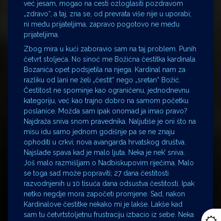
već jesam, mogao na cesti ozloglasiti pozdravom
„zdravo“, a taj, zna se, od prevrata više nije u uporabi;
ni među prijateljima, zapravo pogotovo ne među
prijateljima.
Zbog mira u kući zaboravio sam na taj problem. Punih
četvrt stoljeća. No sinoć me Božićna čestitka kardinala
Bozanića opet podsjetila na njega. Kardinal nam za
razliku od lani ne želi „čestit“ nego „sretan“ Božić.
Čestitost ne spominje kao ograničenu, jednodnevnu
kategoriju, već kao trajno dobro na samom početku
poslanice. Možda sam ipak onomad ja imao pravo?
Najdraža sniva snom pravednika. Naljutiše je oni što na
misu idu samo jednom godišnje pa se ne znaju
ophoditi u crkvi; nova avangarda hrvatskog društva.
Najslađe spava kad je malo ljuta. Neka je nek’ sniva.
Još malo razmišljam o Nadbiskupovim riječima. Malo
se toga sad može popraviti; 27 dana čestitosti
razvodnjenih u 10 tisuća dana odsustva čestitosti. Ipak
netko negdje mora započeti promjene. Sad, nakon
Kardinalove čestitke nekako mi je lakše. Lakše kad
sam tu četvrtstoljetnu frustraciju izbacio iz sebe. Neka