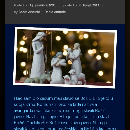
Impressum
Milenko Strižak
Posted on
25. prosinca 2018.
Updated on
6. lipnja 2022.
Kategorije:
by
Darko Androić
Darko Androić
Drugi autori
Drugi autori
Matea Andrić
Ljiljana Lekanić-Kljaić
Željko Krznarić
Mario Lovreković
Miroslav Šantek
I kad sam bio sasvim mali slavio se Božić. Bilo je to u
socijalizmu. Komunisti, kako se tada nazivala
avangarda radničke klase, nisu mogli slaviti Božić
javno. Slavili su ga tajno. Bilo je i onih koji nisu slavili
Božić. Oni također Božić nisu slavili javno. Nisu ga
slavili tajno. Jedni drugima čestitali bi Božić s kratkom i