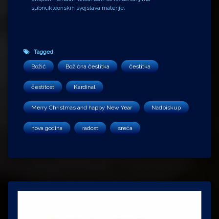
subnukleonskih svojstava materije.
Tagged
Božić
Božićna čestitka
čestitka
čestitost
Kardinal
Merry Christmas and happy New Year
Nadbiskup
nova godina
radost
sreća