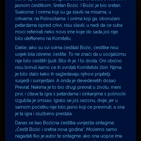
jasnom čestitkom: Sretan Božić. I Božić je bio sretan.
Svakome. I onima koji su ga slavili na misama, u
crkvama; na Polnoćkama. I onima koji ga, oboružani
petardama ispred crkvi, nisu slavili; u nadi da će sutra
moći referirati neko novo ime koje do sada još nije
bilo uteftereno na Komitetu.
Dakle, iako su svi svima čestitali Božić, čestitke nisu
uvijek bila iskrene; čestite. To ne znači da u socijalizmu
nije bilo čestitih ljudi. Bilo ih je. I to dosta. Oni obično
nisu brinuli kamo će ih svrstati Komitetski žbiri. Njima
je bilo stalo kako ih sagledavaju njihovi prijatelji,
susjedi i sumještani. A onda je devedesetih došao
Prevrat. Nekima je to bio drugi prevrat u životu, meni
prvi, i čitava ta igra s petardama i cinkanjima s polnoćki
izgubila je smisao. Igralo se još sezonu, dvije, jer u
samom početku nije bilo jasno koji će prevrnuti, a ona
je ta igra i službeno prestala.
Danas se kao Božićna čestitka uvriježila sintagma:
„Čestit Božić i sretna nova godina“. Možemo samo
nagađati tko je autor te sintagme, ako ona uopće ima