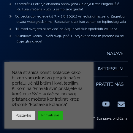
U središtu Petrinje otvorena obnovljena Galerija Krsto Hegedušić:
Kultura vraćena kući, u samo srce grada!
Od petka do nedjelje (31.7. – 2.8.2026.) Arheološki muzej u Zagrebu
otvara vrata građanima: Besplatan ulaz kao zaklon od toplinskog vala
‘Ni med cvetjem ni pravice’ na Aleji hrvatskih sportskih velikana
“Rubikova kocka – složi svoju priču”, projekt nastao iz potrebe da se
čuje glas djece!
NAJAVE
IMPRESSUM
Naša stranica koristi kolačiće kako
bismo vam iskustvo posjete našem
portalu učinili bržim i kvalitetnijim.
PRATITE NAS
Klikom na "Prihvati sve" pristajete na
korištenje SVIH kolačića, no svoj
pristanak možete kontrolirati kroz
izbornik "Postavke kolačića".
Facebook
LinkedIn
YouTub
E-m
X.com
Postavke
Prihvati sve
© ZG-KULT. Sva prava pridržana.