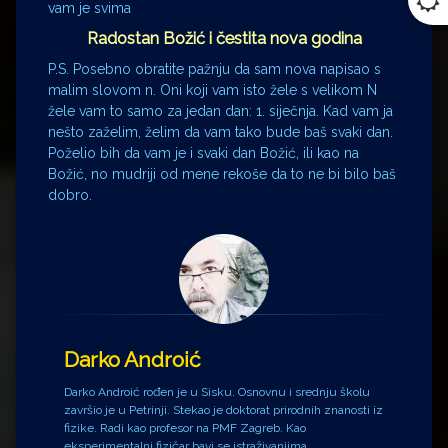
vam je svima
Radostan Božić i čestita nova godina
P.S. Posebno obratite pažnju da sam nova napisao s
malim slovom n. Oni koji vam isto žele s velikom N
žele vam to samo za jedan dan: 1. siječnja. Kad vam ja
nešto zaželim, želim da vam tako bude baš svaki dan.
Poželio bih da vam je i svaki dan Božić, ili kao na
Božić, no mudriji od mene rekoše da to ne bi bilo baš
dobro.
Darko Androić
Darko Androić rođen je u Sisku. Osnovnu i srednju školu
završio je u Petrinji. Stekao je doktorat prirodnih znanosti iz
fizike. Radi kao profesor na PMF Zagreb. Kao
eksperimentalni fizičar bavi se istraživanjima