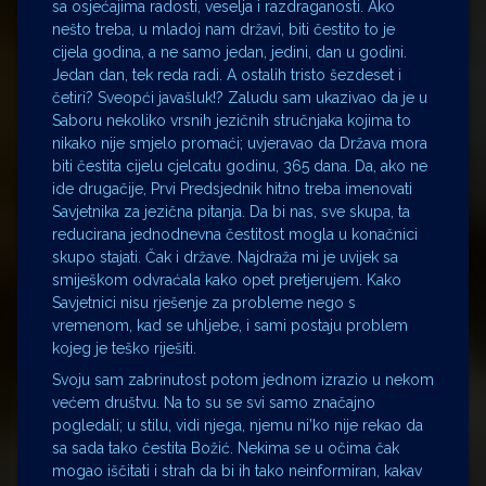
sa osjećajima radosti, veselja i razdraganosti. Ako
nešto treba, u mladoj nam državi, biti čestito to je
cijela godina, a ne samo jedan, jedini, dan u godini.
Jedan dan, tek reda radi. A ostalih tristo šezdeset i
četiri? Sveopći javašluk!? Zaludu sam ukazivao da je u
Saboru nekoliko vrsnih jezičnih stručnjaka kojima to
nikako nije smjelo promaći; uvjeravao da Država mora
biti čestita cijelu cjelcatu godinu, 365 dana. Da, ako ne
ide drugačije, Prvi Predsjednik hitno treba imenovati
Savjetnika za jezična pitanja. Da bi nas, sve skupa, ta
reducirana jednodnevna čestitost mogla u konačnici
skupo stajati. Čak i države. Najdraža mi je uvijek sa
smiješkom odvraćala kako opet pretjerujem. Kako
Savjetnici nisu rješenje za probleme nego s
vremenom, kad se uhljebe, i sami postaju problem
kojeg je teško riješiti.
Svoju sam zabrinutost potom jednom izrazio u nekom
većem društvu. Na to su se svi samo značajno
pogledali; u stilu, vidi njega, njemu ni’ko nije rekao da
sa sada tako čestita Božić. Nekima se u očima čak
mogao iščitati i strah da bi ih tako neinformiran, kakav