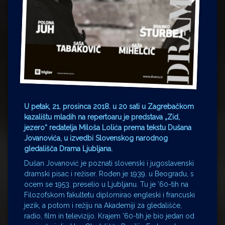
U petak, 21. prosinca 2018. u 20 sati u Zagrebačkom
kazalištu mladih na repertoaru je predstava „Zid,
jezero“ redatelja Miloša Lolića prema tekstu Dušana
Jovanovića, u izvedbi Slovenskog narodnog
gledališča Drama Ljubljana.
Dušan Jovanović je poznati slovenski i jugoslavenski
dramski pisac i režiser. Rođen je 1939. u Beogradu, s
ocem se 1953. preselio u Ljubljanu. Tu je ’60-tih na
Filozofskom fakultetu diplomirao engleski i francuski
jezik, a potom i režiju na Akademiji za gledališče,
radio, film in televizijo. Krajem ’60-tih je bio jedan od