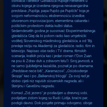
osnivača i direktor Gledališča Pupilije Ferkeverk u
okviru kojega je izvedena njegova neoavangardna
predstava „Pupilija, papa Pupilo pa Pupilčki“ koja je
svojom neformalnošću, ekstremnošću izvedbe,
otvorenom improvizacijom, elementima cabareta i
političkim protestom stekla kultni status.
Sedamdesetih godina je suosnivač Eksperimentalnega
gledališča Glej da bi potom radio kao umjetnički
voditelj Slovenskog mladinskog gledališča, a od ’89.
predaje režiju na Akademiji za gledališče, radio, film in
televizijo. Napisao više radio i TV drama, filmskih
scenarija, kratkih priča kao i jedan roman (“Don Žuan
na psu ili Zdrav duh u zdravom telu”). Široj javnosti, a
ne samo ljubiteljima kazališta, poznat je po dramama
„Predstave neće biti“, „Karamazovi“, „Oslobođenje
Skopja“ kao i po „Balkanskoj trilogiji“. Za svoj rad je
dobio cijeli niz najviših slovenskih nagrada, ali i
Sterijinu i Gavellinu nagradu.
Komad „Zid, jezero“ je postavljen u dnevnoj sobi,
podijeljen zidom kojeg su Rudi i Lidija, bračni par,
podigli davno. Dok posjete primaju odvojeno, oboje