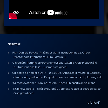
Najnovije:
Film Daniela Pavlića ‘Prašina u vitrini’ nagrađen na 12. Green
Montenegro International Film Festivalu
U središtu Petrinje otvorena obnovljena Galerija Krsto Hegedušić:
Kultura vraćena kući, u samo srce grada!
Od petka do nedjelje (31.7. – 2.8.2026.) Arheološki muzej u Zagrebu
otvara vrata građanima: Besplatan ulaz kao zaklon od toplinskog vala
‘Ni med cvetjem ni pravice’ na Aleji hrvatskih sportskih velikana
“Rubikova kocka – složi svoju priču”, projekt nastao iz potrebe da se
čuje glas djece!
NAJAVE