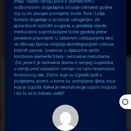
imaju vlastitu verziju priče o dramatičnim i
sudbonosnim događajima od prije četrnaest godina
koji su im zauvijek promijenili živote. Rudi i Lidija
tumače događaje iz prošlosti »drugačije«, do
apsurdnosti različitih pogleda, a gledatelji slijede
međusobno suprotstavljene točke gledišta jedne
paralelne pripovijesti. U zabavnim odstupanjima lako
se otkrivaju tipična obilježja dezintegracijskih odnosa
bračnih parova. Jovanović u dijalozima vješto
kombinira elemente trilera i senzualne melodrame.
‘Zid, jezero’ je nadrealna drama iz nečijeg susjedstva,
u zemlji pred raspadom zemlje i na rubu nezamislivo
krvoločnog rata. Zidovi, koje su izgradili ljudi u
podjelama, jezero, u kome su potopljena djeca, kuća
koja je izgorila. Kakva je rekonstrukcija uopće moguća
i što bi se to trebalo vratiti?