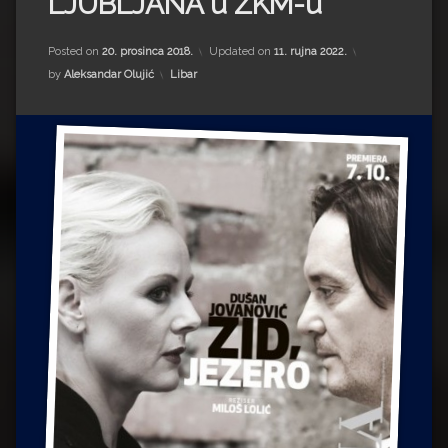
LJUBLJANA u ZKM-u
Impressum
Milenko Strižak
Drugi autori
Drugi autori
Posted on
20. prosinca 2018.
Updated on
11. rujna 2022.
Kategorije:
by
Aleksandar Olujić
Libar
Matea Andrić
Ljiljana Lekanić-Kljaić
Željko Krznarić
Mario Lovreković
Miroslav Šantek