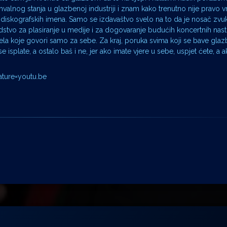
valnog stanja u glazbenoj industriji i znam kako trenutno nije pravo v
h diskografskih imena. Samo se izdavaštvo svelo na to da je nosač zv
stvo za plasiranje u medije i za dogovaranje budućih koncertnih nas
la koje govori samo za sebe. Za kraj, poruka svima koji se bave gl
se isplate, a ostalo baš i ne, jer ako imate vjere u sebe, uspjet ćete, a 
ture=youtu.be