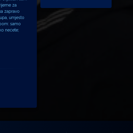
rijeme za
uka zapravo
tupa, umjesto
azbom: samo
ako nećete;