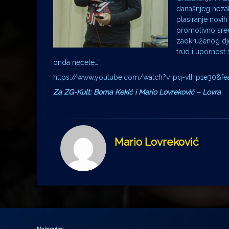
današnjeg nezah
plasiranje novi
promotivno sred
zaokruženog dje
trud i upornost 
onda nećete…“
https://www.youtube.com/watch?v=pq-vlHp1e30&fea
Za ZG-Kult: Borna Kekić i Mario Lovreković – Lovra
Mario Lovreković