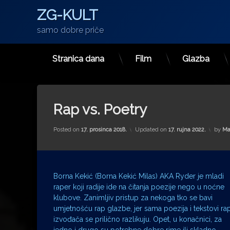
ZG-KULT
samo dobre priče
Stranica dana
Film
Glazba
Preskoči
na
sadržaj
Rap vs. Poetry
Posted on
17. prosinca 2018.
Updated on
17. rujna 2022.
by
Ma
Borna Kekić (Borna Kekić Milas) AKA Ryder je mladi
raper koji radije ide na čitanja poezije nego u noćne
klubove. Zanimljiv pristup za nekoga tko se bavi
umjetnošću rap glazbe, jer sama poezija i tekstovi ra
izvođača se prilično razlikuju. Opet, u konačnici, za