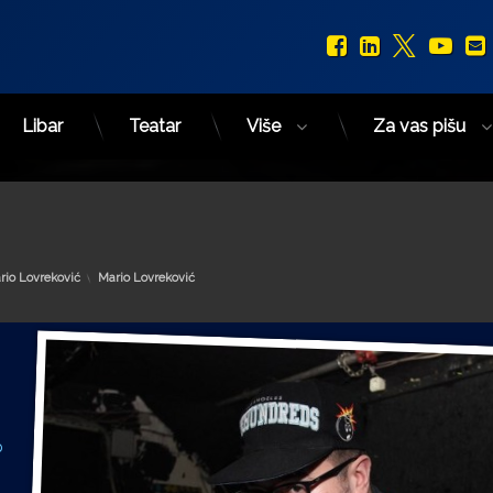
Facebook
LinkedIn
X.com
You
Libar
Teatar
Više
Za vas pišu
Kategorije:
rio Lovreković
Mario Lovreković
p