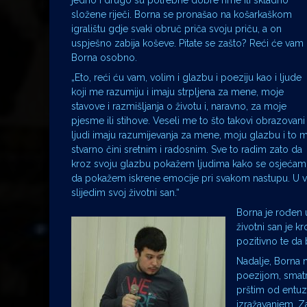
jedno i drugo su potrebne dobre rime ili skladno
složene riječi. Borna se pronašao na košarkaškom
igralištu gdje svaki obruč priča svoju priču, a on
uspješno zabija koševe. Pitate se zašto? Reći će vam
Borna osobno.
„Eto, reći ću vam, volim i glazbu i poeziju kao i ljude
koji me razumiju i imaju strpljena za mene, moje
stavove i razmišljanja o životu i, naravno, za moje
pjesme ili stihove. Veseli me to što takovi obrazovani
ljudi imaju razumijevanja za mene, moju glazbu i to 
stvarno čini sretnim i radosnim. Sve to radim zato da
kroz svoju glazbu pokažem ljudima kako se osjećam 
da pokažem iskrene emocije pri svakom nastupu. U ve
slijedim svoj životni san.“
Borna je rođen 
životni san je k
pozitivno te da
Nadalje, Borna n
poezijom, smatr
prštim od entuzi
izražavanjem. Za