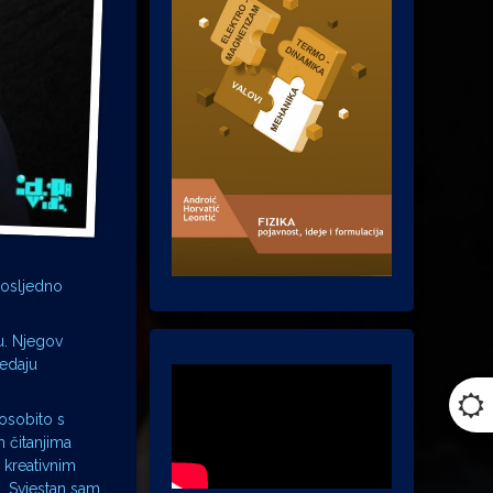
dosljedno
u. Njegov
ledaju
 osobito s
 čitanjima
 kreativnim
m. Svjestan sam