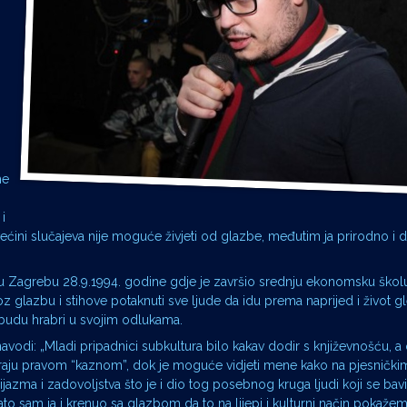
me
i
ćini slučajeva nije moguće živjeti od glazbe, međutim ja prirodno i 
u Zagrebu 28.9.1994. godine gdje je završio srednju ekonomsku škol
roz glazbu i stihove potaknuti sve ljude da idu prema naprijed i život g
 budu hrabri u svojim odlukama.
avodi: „Mladi pripadnici subkultura bilo kakav dodir s književnošću, a
aju pravom “kaznom”, dok je moguće vidjeti mene kako na pjesničkim
jazma i zadovoljstva što je i dio tog posebnog kruga ljudi koji se bavi
to sam ja i krenuo sa glazbom da to na lijepi i kulturni način pokaže