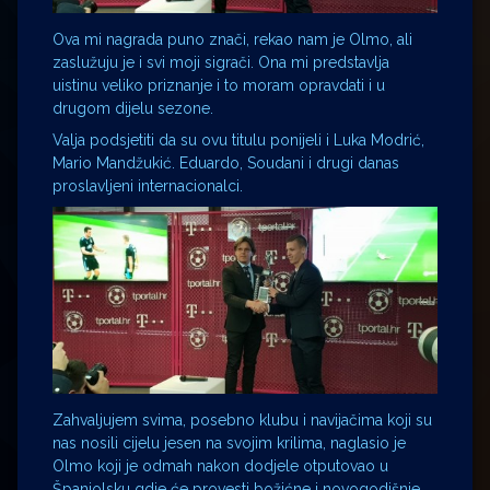
Ova mi nagrada puno znači, rekao nam je Olmo, ali
zaslužuju je i svi moji sigrači. Ona mi predstavlja
uistinu veliko priznanje i to moram opravdati i u
drugom dijelu sezone.
Valja podsjetiti da su ovu titulu ponijeli i Luka Modrić,
Mario Mandžukić. Eduardo, Soudani i drugi danas
proslavljeni internacionalci.
Zahvaljujem svima, posebno klubu i navijačima koji su
nas nosili cijelu jesen na svojim krilima, naglasio je
Olmo koji je odmah nakon dodjele otputovao u
Španjolsku gdje će provesti božićne i novogodišnje