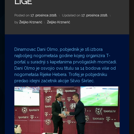
LIGE
Impressum
Milenko Strižak
Drugi autori
Drugi autori
Posted on
17. prosinca 2018.
Updated on
17. prosinca 2018.
Kategorije:
by
Željko Krznarić
Željko Krznarić
Matea Andrić
Ljiljana Lekanić-Kljaić
Dinamovac Dani Olmo, pobjednik je 16.izbora
najboljeg nogometaša godine kojeg organizira T-
Željko Krznarić
portal u suradnji s kapetanima prvoligaških momčadi.
Dani Olmo je osvojio ovu titulu sa 14 bodova više od
Mario Lovreković
nogometaša Rijeke Hebera. Trofej je pobjedniku
predao idejni začetnik akcije Silvio Škrlec.
Miroslav Šantek