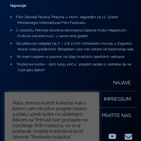
Najnovije:
Film Daniela Pavlića ‘Prašina u vitrini’ nagrađen na 12. Green
Montenegro International Film Festivalu
U središtu Petrinje otvorena obnovljena Galerija Krsto Hegedušić:
Kultura vraćena kući, u samo srce grada!
Od petka do nedjelje (31.7. – 2.8.2026.) Arheološki muzej u Zagrebu
otvara vrata građanima: Besplatan ulaz kao zaklon od toplinskog vala
‘Ni med cvetjem ni pravice’ na Aleji hrvatskih sportskih velikana
“Rubikova kocka – složi svoju priču”, projekt nastao iz potrebe da se
čuje glas djece!
NAJAVE
IMPRESSUM
Naša stranica koristi kolačiće kako
bismo vam iskustvo posjete našem
portalu učinili bržim i kvalitetnijim.
PRATITE NAS
Klikom na "Prihvati sve" pristajete na
korištenje SVIH kolačića, no svoj
pristanak možete kontrolirati kroz
izbornik "Postavke kolačića".
Facebook
LinkedIn
YouTub
E-m