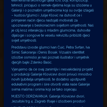
elementima likovnoga djela (crti, boji, kompoziciji,
tehnici), pričajući o remek-djelima koja su izložena u
Galeriji i o poznatim umjetnicima koji su ovdje izlagali
– kustosi/glumci i Julije Klović na duhovit će i
primjeren način djecu nastojati motivirati za
upoznavanje s beskonačnim svijetom umjetnosti. Naš
je cilj kroz interakciju s mladim glumcima, duhovite
dijaloge i songove te veselu rekvizitu približiti djeci
svijet umjetnosti.
Predstavu izvode glumci Ivan Čuić, Petra Svrtan, Iva
Šimić Šakoranja i Denis Bosak. Vizualni identitet
izložbe osmislio je naš poznati ilustrator i umjetnik
dječjih bajki Zdenko Bašić.
Vjerujemo da će ovaj zanimljiv i nesvakidašnji projekt
u produkciji Galerije Klovićevi dvori privući mnoštvo
novih ljubitelja umjetnosti, te dodatno upotpuniti
edukativni program i šire otvoriti vrata naše Galerije
svima malima i onima koji se tako osjećaju.
MJESTO ODRŽAVANJA: Galerija Klovićevi dvori,
Jezuitski trg 4, Zagreb (foaje i izložbeni prostor)