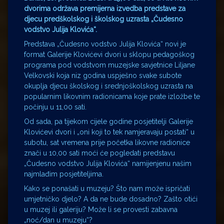
dvorima održava premijerna izvedba predstave za
djecu predškolskog i školskog uzrasta „Čudesno
vodstvo Julija Klovića“.
Predstava „Čudesno vodstvo Julija Klovića“ novi je
format Galerije Klovićevi dvori u sklopu pedagoškog
programa pod vodstvom muzejske savjetnice Liljane
Velkovski koja niz godina uspješno svake subote
okuplja djecu školskog i srednjoškolskog uzrasta na
popularnim likovnim radionicama koje prate izložbe te
počinju u 11,00 sati.
Od sada, pa tijekom cijele godine posjetitelji Galerije
Klovićevi dvori i „oni koji to tek namjeravaju postati“ u
subotu, sat vremena prije početka likovne radionice
znači u 10,00 sati moći će pogledati predstavu
„Čudesno vodstvo Julija Klovića“ namijenjenu našim
najmlađim posjetiteljima.
Kako se ponašati u muzeju? Što nam može ispričati
umjetničko djelo? A da ne bude dosadno? Zašto otići
u muzej ili galeriju? Može li se provesti zabavna
„noć/dan u muzeju“?