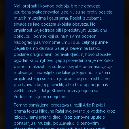
Mali broj sati likovnog odgoja, brojne obaveze i
užurbana svakodnevnica ujedinili su se protiv posjete
mladih muzejima i galerijama. Posjet izložbama
shvaća se kao dodatna školska obaveza. No,
umjetnost uvijek treba biti i predstavljati užitak, onu
dokolicu i odmor koji su nam svima potrebni.
Nadogradnju umornome umu i duši željnoj punine.
Željeli bismo da naša Galerija, barem na kratko,
postane drugi dnevni boravak djeci, njihovo utočište i
ugodan kauč, njihovo lijepo provedeno vrijeme. Kako
bismo im ukazali na čudesan svijet – priča, asocijacija,
motivacija i naposljetku edukacija koje nudi izložba i
umjetnost koja se kroz nju predstavlja osmislili smo
predstavu u kojoj glavni lik, a tko bi drugi nego naš
zaštitni znak – Julije Klović upoznaje djecu sa
čudesnim svijetom umjetnosti.
Pomno osmišljena predstava u režiji Arije Rizvić i
prema tekstu Nikoline Rafaj svojevrsno je vodstvo kroz
izložbu namijenjeno djeci. Kroz osnovne upute o
ponašanju u muzeju, poučavajući o osnovnim