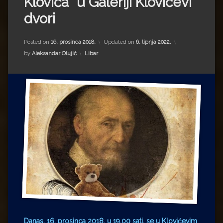
Klovića“ u Galeriji Klovićevi
Impressum
Milenko Strižak
dvori
Drugi autori
Drugi autori
Posted on
16. prosinca 2018.
Updated on
6. lipnja 2022.
Matea Andrić
Kategorije:
by
Aleksandar Olujić
Libar
Ljiljana Lekanić-Kljaić
Željko Krznarić
Mario Lovreković
Miroslav Šantek
Danas, 16. prosinca 2018. u 19,00 sati, se u Klovićevim