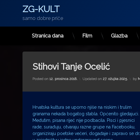
ZG-KULT
samo dobre priče
Stranica dana
Film
Glazba
Preskoči
na
sadržaj
Stihovi Tanje Ocelić
Posted on
12. prosinca 2018.
Updated on
27. ožujka 2025.
by
M
Hrvatska kultura se uporno njiše na niskim i trulim
granama nekada bogatog stabla. Općenito gledajući.
Međutim, pisana riječ nije podbacila. Pisci i pjesnici
rade, surađuju, otvaraju razne grupe na Facebooku,
organiziraju poetske večeri, događaje i zapravo se d