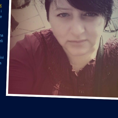
t
i
ne
ma
li
ivi
a