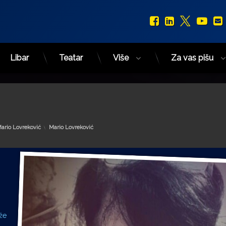
Facebook
LinkedIn
X.com
You
Libar
Teatar
Više
Za vas pišu
Kategorije:
ario Lovreković
Mario Lovreković
rže