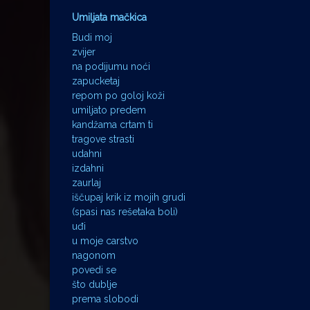
Umiljata mačkica
Budi moj
zvijer
na podijumu noći
zapucketaj
repom po goloj koži
umiljato predem
kandžama crtam ti
tragove strasti
udahni
izdahni
zaurlaj
iščupaj krik iz mojih grudi
(spasi nas rešetaka boli)
uđi
u moje carstvo
nagonom
povedi se
što dublje
prema slobodi