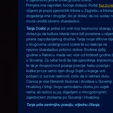
u zajedništvu jedne underground scene.
Primjera ima napretek, točnije dokaza. Portal
Kurziv.ne
objavio je popis pjesničkih tribina u Zagrebu, a tribina 
događanja ima i drugdje, što je dokaz da loš sustav 
može uništiti iskreno stvaralaštvo.
Tanja Ocelić
je jedna od onih koji neumorno stvaraju i
dokazuju da kultura nikada neće biti poražena u ralja
pirana zapostavljenog društva. Tanja svoje stihove dije
u krugovima underground scene te su reakcije na
njezino stvaralaštvo prilično dobre. Rođena 1969.
godine u Pakracu, mada već više od trideset godina ž
u Sloveniji. Za sebe tvrdi da nije pjesnikinja, književnic
te da je dvojezičnost pisanja poezije, haiku poezije i
kratke proze samo njen drugi Svijet u kojega voli
pobjeći iz surove realnosti, čisto da si nahrani dušu.
Članica je više literarnih klubova i društava u Sloveniji,
Hrvatskoj i Srbiji. Svoju samostalnu zbirku još uvijek
nema, ali radovi su joj objavljeni u mnogobrojnim
zajedničkim zbirkama po Sloveniji i Hrvatskoj.
Tanja piše zanimljivu poeziju, vrijednu čitanja.