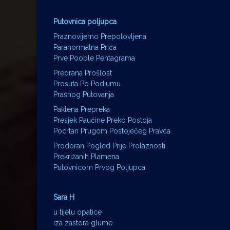
Putovnica poljupca
Praznovijerno Prepolovljena
Paranormalna Priča
Prve Pooble Pentagrama
Preorana Prošlost
Prosuta Po Podiumu
Prašnog Putovanja
Paklena Prepreka
Presjek Paučine Preko Postoja
Pocrtan Prugom Postoječeg Pravca
Prodoran Pogled Prije Prolaznosti
Prekrižanih Plamena
Putovnicom Prvog Poljupca
Sara H
u tijelu opatice
iza zastora glume