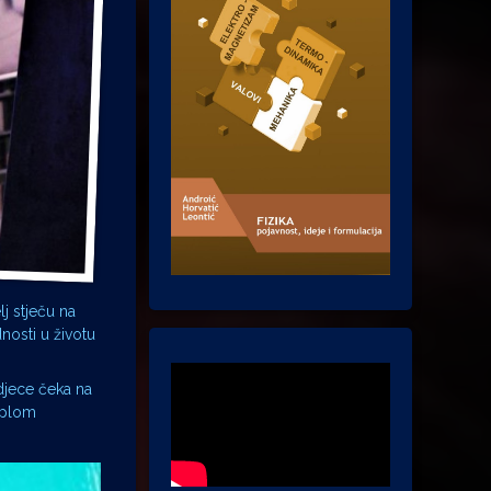
j stječu na
nosti u životu
djece čeka na
toplom