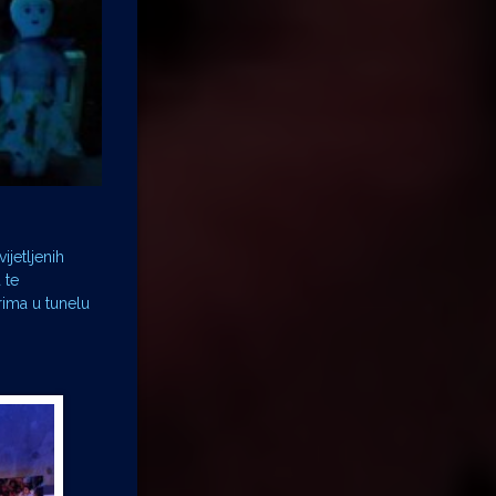
ijetljenih
 te
rima u tunelu