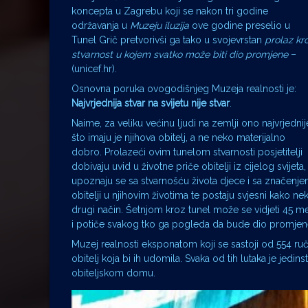
koncepta u Zagrebu koji se nakon tri godine
održavanja u
Muzeju iluzija
ove godine preselio u
Tunel Grič pretvorivši ga tako u svojevrstan
prolaz kr
stvarnost u kojem svatko može biti dio promjene
–
(unicef.hr).
Osnovna poruka ovogodišnjeg Muzeja realnosti je:
Najvrjednija stvar na svijetu nije stvar
.
Naime, za veliku većinu ljudi na zemlji ono najvrjednij
što imaju je njihova obitelj, a ne neko materijalno
dobro. Prolazeći ovim tunelom stvarnosti posjetitelji
dobivaju uvid u životne priče obitelji iz cijelog svijeta,
upoznaju se sa stvarnošću života djece i sa značenj
obitelji u njihovim životima te postaju svjesni kako n
drugi način. Šetnjom kroz tunel može se vidjeti 45 
i potiče svakog tko ga pogleda da bude dio promjen
Muzej realnosti eksponatom koji se sastoji od 554 ruč
obitelj koja bi ih udomila. Svaka od tih lutaka je jed
obiteljskom domu.