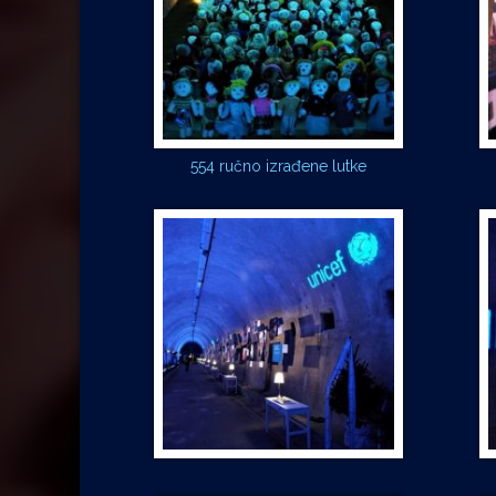
554 ručno izrađene lutke