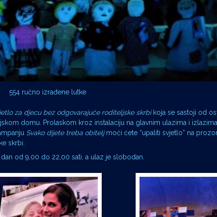
554 ručno izrađene lutke
jetlo za djecu bez odgovarajuće roditeljske skrbi
koja se sastoji od osv
ljskom domu. Prolaskom kroz instalaciju na glavnim ulazima i izlazima
kampanju
Svako dijete treba obitelj
moći ćete “upaliti svjetlo” na prozo
e skrbi.
 dan od 9,00 do 22,00 sati, a ulaz je slobodan.