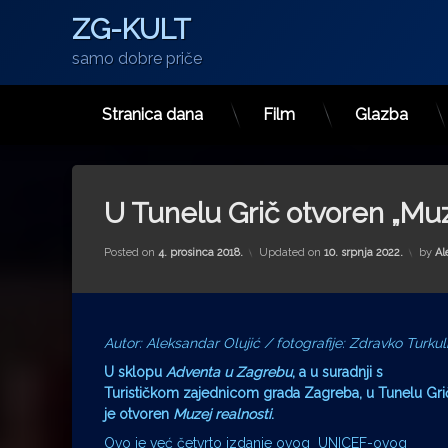
ZG-KULT
samo dobre priče
Stranica dana
Film
Glazba
Preskoči
na
sadržaj
U Tunelu Grič otvoren „Muz
Posted on
4. prosinca 2018.
Updated on
10. srpnja 2022.
by
Al
Autor: Aleksandar Olujić / fotografije: Zdravko Turkul
U sklopu
Adventa u Zagrebu
, a u suradnji s
Turističkom zajednicom grada Zagreba, u Tunelu Gri
je otvoren
Muzej realnosti
.
Ovo je već četvrto izdanje ovog UNICEF-ovog