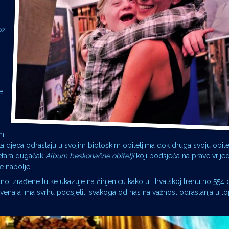
oz
e
em
eka djeca odrastaju u svojim biološkim obiteljima dok druga svoju obitel
metara dugačak
Album beskonačne obitelji
koji podsjeća na prave vrijed
e nabolje.
no izrađene lutke ukazuje na činjenicu kako u Hrvatskoj trenutno 554 
instvena a ima svrhu podsjetiti svakoga od nas na važnost odrastanja u 