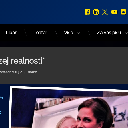
Facebook
LinkedIn
X.com
You
Libar
Teatar
Više
Za vas pišu
ej realnosti“
Kategorije:
eksandar Olujić
Izložbe
in
č