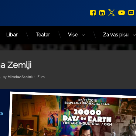
Facebook
LinkedIn
X.com
You
Libar
Teatar
Više
Za vas pišu
a Zemlji
Kategorije:
by
Miroslav Šantek
Film
ka