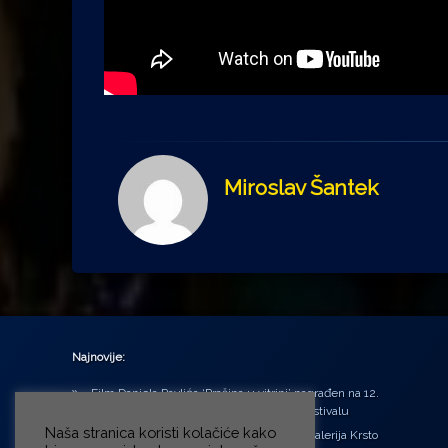
Miroslav Šantek
Najnovije:
Film Daniela Pavlića ‘Prašina u vitrini’ nagrađen na 12.
Green Montenegro International Film Festivalu
Naša stranica koristi kolačiće kako
U središtu Petrinje otvorena obnovljena Galerija Krsto