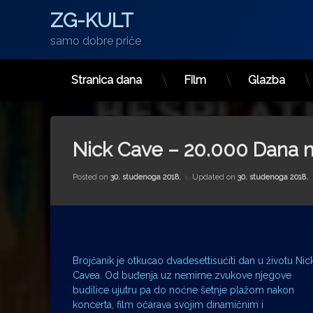
ZG-KULT
samo dobre priče
Stranica dana
Film
Glazba
Preskoči
na
sadržaj
Nick Cave – 20.000 Dana n
Posted on
30. studenoga 2018.
Updated on
30. studenoga 2018.
Brojčanik je otkucao dvadesettisućiti dan u životu Nic
Cavea. Od buđenja uz nemirne zvukove njegove
budilice ujutru pa do noćne šetnje plažom nakon
koncerta, film očarava svojim dinamičnim i