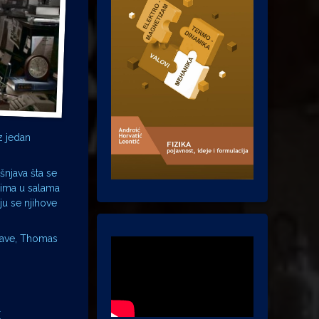
oz jedan
šnjava šta se
cima u salama
ju se njihove
 Cave, Thomas
E