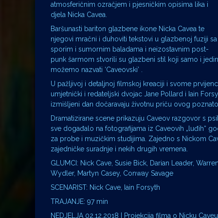
atmosferičnim ozračjem i pjesničkim opisima lika i
djela Nicka Cavea.
Baršunasti bariton glazbene ikone Nicka Cavea te
njegovi mračni i duhoviti tekstovi u glazbenoj fuziji sa
sporim i sumornim baladama i neizostavnim post-
punk šarmom stvorili su glazbeni stil koji samo i jedi
možemo nazvati ‘Caveovski’ .
U pažljivoj i detaljnoj filmskoj kreaciji i svome prvijenc
umjetnički i redateljski dvojac Jane Pollard i Iain Forsy
izmišljeni dan dočaravaju životnu priču ovog poznat
Dramatizirane scene prikazuju Caveov razgovor s psihot
sve događalo na fotografijama iz Caveovih „luđih“ 
za probe i muzičkim studijima. Zajedno s Nickom Cave
zajedničke suradnje i nekih drugih vremena.
GLUMCI: Nick Cave, Susie Bick, Darian Leader, Warren
Wydler, Martyn Casey, Conway Savage
SCENARIST: Nick Cave, Iain Forsyth
TRAJANJE: 97 min
NEDJELJA 02.12.2018 | Projekcija filma o Nicku Caveu