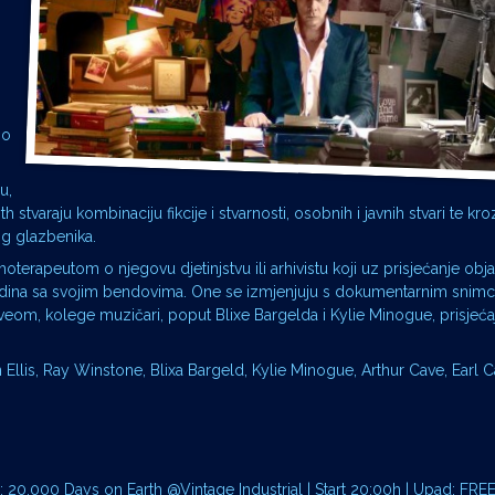
no
u,
th stvaraju kombinaciju fikcije i stvarnosti, osobnih i javnih stvari te kr
og glazbenika.
erapeutom o njegovu djetinjstvu ili arhivistu koji uz prisjećanje obja
godina sa svojim bendovima. One se izmjenjuju s dokumentarnim snim
om, kolege muzičari, poput Blixe Bargelda i Kylie Minogue, prisjeća
 Ellis, Ray Winstone, Blixa Bargeld, Kylie Minogue, Arthur Cave, Earl
: 20.000 Days on Earth @Vintage Industrial | Start 20:00h | Upad: FRE