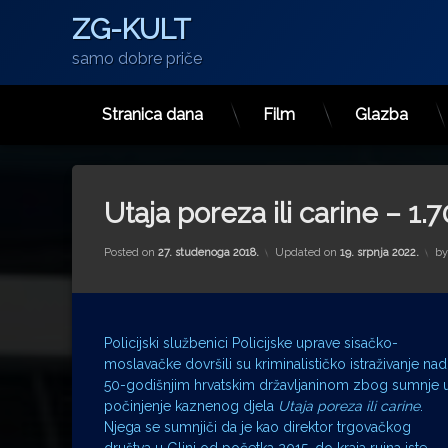
ZG-KULT
samo dobre priče
Stranica dana
Film
Glazba
Preskoči
na
sadržaj
Utaja poreza ili carine – 1
Posted on
27. studenoga 2018.
Updated on
19. srpnja 2022.
b
Policijski službenici Policijske uprave sisačko-
moslavačke dovršili su kriminalističko istraživanje nad
50-godišnjim hrvatskim državljaninom zbog sumnje 
počinjenje kaznenog djela
Utaja poreza ili carine
.
Njega se sumnjiči da je kao direktor trgovačkog