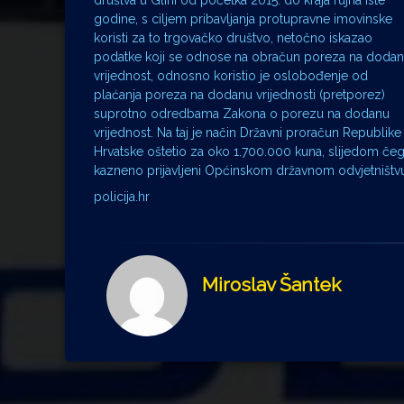
društva u Glini od početka 2015. do kraja rujna iste
godine, s ciljem pribavljanja protupravne imovinske
koristi za to trgovačko društvo, netočno iskazao
podatke koji se odnose na obračun poreza na doda
vrijednost, odnosno koristio je oslobođenje od
plaćanja poreza na dodanu vrijednosti (pretporez)
suprotno odredbama Zakona o porezu na dodanu
vrijednost. Na taj je način Državni proračun Republike
Hrvatske oštetio za oko 1.700.000 kuna, slijedom č
kazneno prijavljeni Općinskom državnom odvjetništvu
policija.hr
Miroslav Šantek