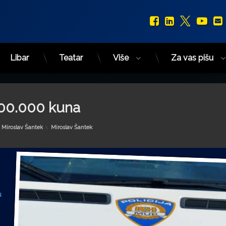
Facebook
LinkedIn
X.com
You
Libar
Teatar
Više
Za vas pišu
.700.000 kuna
Kategorije:
y
Miroslav Šantek
Miroslav Šantek
u