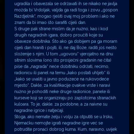
ugradila i obavezala se održavati ih se nikako ne javlja
možda bi Vrdoljak, valjda ga radi toga i zovu „gospon
Razdjelnik“, mogao rješiti ovaj moj problem i ako ne
znam da bi imao što šarafiti cijeli dan.
S druge pak strane mislim da je nužno, kao i kod
drugih nagradnih igara, dobro proučiti koje su
obaveze dobitnika. Što ako ga dobijem pa ga moram
cijeli dan hraniti i pojiti, ili, ne daj Bože, raditi još nešto
složenije s njim. U tom „ugovoru“ vjerojatno na dnu
sitnim slovima (ono što prosječni građanin ne čita)
piše da „nagrada“ neće dobitniku održati, recimo,
radionicu ili panel na temu „kako postati uhljeb“ ili
„kako se uvaliti u javno poduzeće na rukovodeće
mjesto“. Dakle, za kvalifikacije ovakve vrste i naravi
nužno je pohoditi neke druge radionice, panele ili
kurseve koji se organiziraju po zaplotcima stranačkih
kuloara. To je, dakle, za podobne, a za naivne su
nagradne igrice i natječaji.
Stoga, ako nemate želju i volju za otputiti se u Irsku,
Njemačku nemojte igrati nagradne igre već se
potrudite pronaći dobrog kuma. Kum, naravno, uvijek