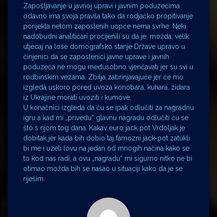
Zapošljavanje u javnoj upravi i javnim poduzećima
odavno ima svoja pravila tako da rodjačko propitivanje
porijekla netom zaposlenih uopće nema svrhe. Neki
nadobudni analitičari procijenili su da je, možda, velik
utjecaj na loše domografsko stanje Države upravo u
činjenici da se zaposlenici javne uprave i javnih
poduzeća ne mogu međusobno vjenčavati jer su svi u
rodbinskim vezama. Zbilja zabrinjavajuće jer će mo
izgleda uskoro pored uvoza konobara, kuhara, zidara
iz Ukrajine morati uvoziti i kumove.
U konačnici izgleda da ću se ipak odlučiti za nagradnu
igru a kad mi „privedu“ glavnu nagradu odlučiti ću se
što s njom tog dana. Kakav euro jack pot Vrdoljak je
dobitak jer kada bih dobio taj famozni jack-pot zatukli
bi me i uzeli lovu na jedan od mnogih načina kako se
to kod nas radi, a ovu „nagradu“ mi sigurno nitko ne bi
otimao možda bih se našao u situaciji kako da je se
riješim.