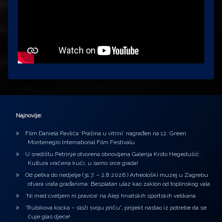
Najnovije:
Film Daniela Pavlića ‘Prašina u vitrini’ nagrađen na 12. Green
Montenegro International Film Festivalu
U središtu Petrinje otvorena obnovljena Galerija Krsto Hegedušić:
Kultura vraćena kući, u samo srce grada!
Od petka do nedjelje (31.7. – 2.8.2026.) Arheološki muzej u Zagrebu
otvara vrata građanima: Besplatan ulaz kao zaklon od toplinskog vala
‘Ni med cvetjem ni pravice’ na Aleji hrvatskih sportskih velikana
“Rubikova kocka – složi svoju priču”, projekt nastao iz potrebe da se
čuje glas djece!