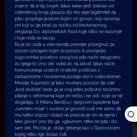
znamo da je taj čovjek, takav kakav jest, izabran od
oderđenog broja glasača što mu daje legitimitet da
pita i propituje jezikom kojim on govori i koji razumiju
oni koji su ga birali za razliku od beskonačnog
verglanja tzv. diplomatskih fraza koje nitko ne razumije
i koje ništa ne kazuju.
Da je do sada u više navrata premijer posegnuo za
sličnim izričajem kojim bi ponizio ili povrijedio
sugovornika posebno onog koji pita nešto neugodno
za njega to smo već viđali ali, na žalost, takav način
komuniciranja vodećih hrvatskih političara s
zastupnicima i novinarima postaje skoro svakodnevan.
Ministar Kujundžić je tako novinaru poručio da ode
„kod okuliste“ kada ga je ovaj pitao potpuno razumno
pitanje o reformama koje on nešto i ne vidi i koje se ne
događaju. O Milanu Bandiću i njegovim ispadima tipa
„sunčeko moje“ i suvišno je govoriti čudi me samo da
mu netko uopće i dolazi na presice jer on na njima i
tako govori ono što ga, uglavnom, nitko ne pita i što
sam želi. Možda je, zbilja, rješenje kao s Glasnovićem
kojeg nitko nije došao čuti.