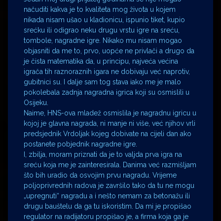
načuditi kakva je to kvaliteta mog života u kojem
nikada nisam ušao u kladionicu, ispunio tiket, kupio
srećku ili odigrao neku drugu vrstu igre na sreću,
tombole, nagradne igre. Nikako mu nisam mogao
objasniti da me to, prvo, uopće ne privlači a drugo da
je čista matematika da, u principu, najveća većina
igrača tih raznoraznih igara ne dobivaju već naprotiv,
gubitnici su. I dalje sam tog stava iako me je malo
pokolebala zadnja nagradna igrica koji su osmislili u
Osijeku.
Naime, HNS-ova mladež osmislila je nagradnu igricu u
kojoj je glavna nagrada, ni manje ni više, već njihov vrli
predsjednik Vrdoljak kojeg dobivate na cijeli dan ako
postanete pobjednik nagradne igre.
I, zbilja, moram priznati da je to valjda prva igra na
sreću koja me je zainteresirala. Danima već razmišljam
što bih uradio da osvojim prvu nagradu. Vrijeme
poljoprivrednih radova je završilo tako da tu ne mogu
„upregnuti“ nagradu a i nešto nemam za betonažu ili
drugu bauštelu da ga tu iskoristim. Da mi je propišao
regulator na radijatoru propišao je, a firma koja ga je