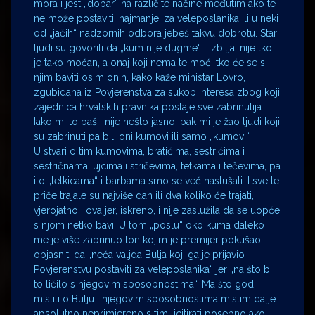
mora i jest „dobar“ na različite načine međutim ako te
ne može postaviti, najmanje, za veleposlanika ili u neki
od „jačih“ nadzornih odbora jebeš takvu dobrotu. Stari
ljudi su govorili da „kum nije dugme“ i, zbilja, nije tko
je tako moćan, a onaj koji nema te moći tko će se s
njim baviti osim onih, kako kaže ministar Lovro,
zgubidana iz Povjerenstva za sukob interesa zbog koji
zajednica hrvatskih pravnika postaje sve zabrinutija.
Iako mi to baš i nije nešto jasno ipak mi je žao ljudi koji
su zabrinuti pa bili oni kumovi ili samo „kumovi“.
U stvari o tim kumovima, bratićima, sestrićima i
sestričnama, ujcima i stričevima, tetkama i tečevima, pa
i o „tetkicama“ i barbama smo se već naslušali. I sve te
priče trajale su najviše dan ili dva koliko će trajati,
vjerojatno i ova jer, iskreno, i nije zaslužila da se uopće
s njom netko bavi. U tom „poslu“ oko kuma daleko
me je više zabrinuo ton kojim je premijer pokušao
objasniti da „neća valjda Bulja koji ga je prijavio
Povjerenstvu postaviti za veleposlanika“ jer „na što bi
to ličilo s njegovim sposobnostima“. Ma što god
mislili o Bulju i njegovim sposobnostima mislim da je
apsolutno neprimjereno s tim licitirati posebno ako