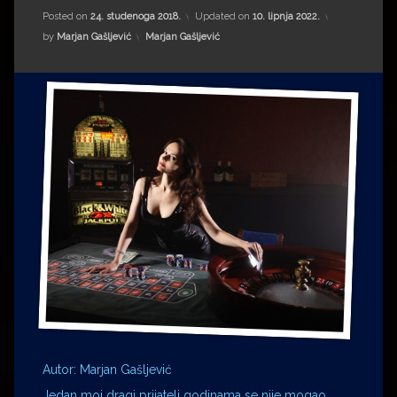
Impressum
Milenko Strižak
Posted on
24. studenoga 2018.
Updated on
10. lipnja 2022.
Kategorije:
by
Marjan Gašljević
Marjan Gašljević
Drugi autori
Drugi autori
Matea Andrić
Ljiljana Lekanić-Kljaić
Željko Krznarić
Mario Lovreković
Miroslav Šantek
Autor: Marjan Gašljević
Jedan moj dragi prijatelj godinama se nije mogao