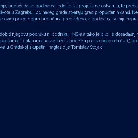
anja, budući da se godinama jedni te isti projekti ne ostvaruju, te preb
života u Zagrebu i od našeg grada stvaraju grad propuštenih šansi. N
to je ovim prijedlogom proračuna predviđeno, a godinama se nije napra
 dobiti njegovu podršku ni podršku HNS-a,a tako je bilo i s dosadašnj
omenicima i fontanama ne zaslužuje podršku pa se nadam da će 13.pros
va u Gradskoj skupštini, naglasio je Tomislav Stojak.