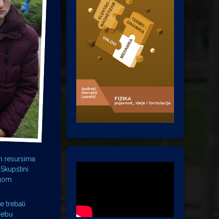
im resursima
 Skupštini
ogom
e trebali
grebu