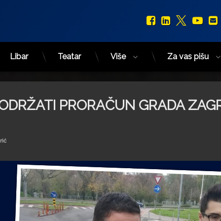
Facebook
LinkedIn
X.com
You
Libar
Teatar
Više
Za vas pišu
PODRŽATI PRORAČUN GRADA ZAG
rić