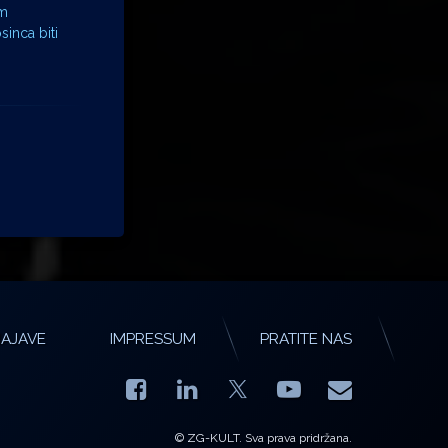
im
inca biti
AJAVE
IMPRESSUM
PRATITE NAS
Facebook
LinkedIn
YouTube
E-mail
X.com
© ZG-KULT. Sva prava pridržana.