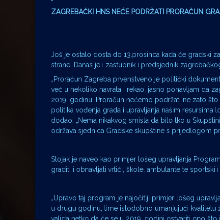
ZAGREBAČKI HNS NEĆE PODRŽATI PRORAČUN GRA
Još je ostalo dosta do 13.prosinca kada će gradski z
strane. Danas je i zastupnik i predsjednik zagrebačk
„Proračun Zagreba prvenstveno je politički dokument
već u nekoliko navrata i rekao, jasno ponavljam da 
2019. godinu. Proračun nećemo podržati ne zato što n
politika vođenja grada i upravljanja našim resursima lo
dodao: „Nema nikakvog smisla da bilo tko u Skupštini 
održava sjednica Gradske skupštine s prijedlogom pro
Stojak je naveo kao primjer lošeg upravljanja Program 
graditi i obnavljati vrtići, škole, ambulante te sportski
„Upravo taj program je najočitiji primjer lošeg upravlj
u drugu godinu, time istodobno umanjujući kvalitetu 
valjda netko da će se u 2019. godini ostvariti ono š