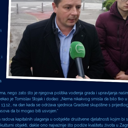
i
 i
a
ima, nego zato što je njegova politika vođenja grada i upravljanja naš
 rekao je Tomislav Stojak i dodao: „Nema nikakvog smisla da bilo tko u
a 13.12., na dan kada se održava sjednica Gradske skupštine s prijedl
asova da bi mogao biti usvojen.“
radova kapitalnih ulaganja u oobjekte društvene djelatnosti kojim bi s
 i kulturni objekti, dakle ono najvažnije što podiže kvalitetu života u Za