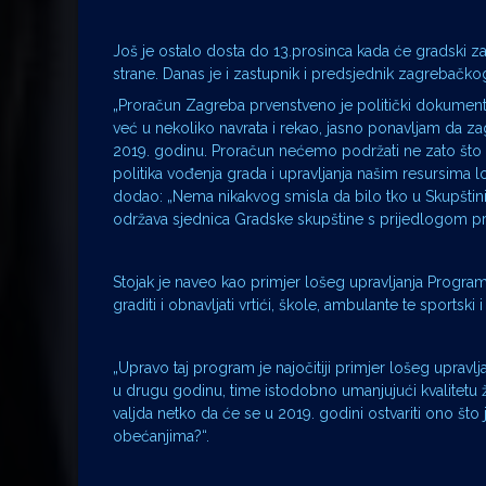
Još je ostalo dosta do 13.prosinca kada će gradski z
strane. Danas je i zastupnik i predsjednik zagrebačk
„Proračun Zagreba prvenstveno je politički dokument
već u nekoliko navrata i rekao, jasno ponavljam da 
2019. godinu. Proračun nećemo podržati ne zato što n
politika vođenja grada i upravljanja našim resursima lo
dodao: „Nema nikakvog smisla da bilo tko u Skupštini 
održava sjednica Gradske skupštine s prijedlogom pro
Stojak je naveo kao primjer lošeg upravljanja Program 
graditi i obnavljati vrtići, škole, ambulante te sportski
„Upravo taj program je najočitiji primjer lošeg upravlj
u drugu godinu, time istodobno umanjujući kvalitetu 
valjda netko da će se u 2019. godini ostvariti ono š
obećanjima?“.