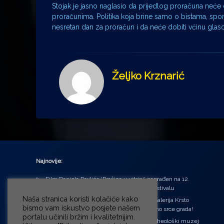
Stojak je jasno naglasio da prijedlog proračuna neće
proračunima. Politika koja brine samo o bistama, sp
nesretan dan za proračun i da neće dobiti vćinu glaso
Željko Krznarić
Najnovije:
Film Daniela Pavlića ‘Prašina u vitrini’ nagrađen na 12.
Green Montenegro International Film Festivalu
Naša stranica koristi kolačiće kako
U središtu Petrinje otvorena obnovljena Galerija Krsto
bismo vam iskustvo posjete našem
Hegedušić: Kultura vraćena kući, u samo srce grada!
portalu učinili bržim i kvalitetnijim.
Od petka do nedjelje (31.7. – 2.8.2026.) Arheološki muzej