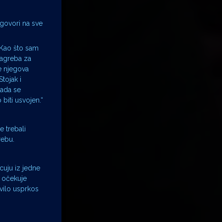
 govori na sve
 Kao što sam
Zagreba za
e njegova
tojak i
kada se
biti usvojen.“
e trebali
rebu.
acuju iz jedne
e očekuje
vilo usprkos