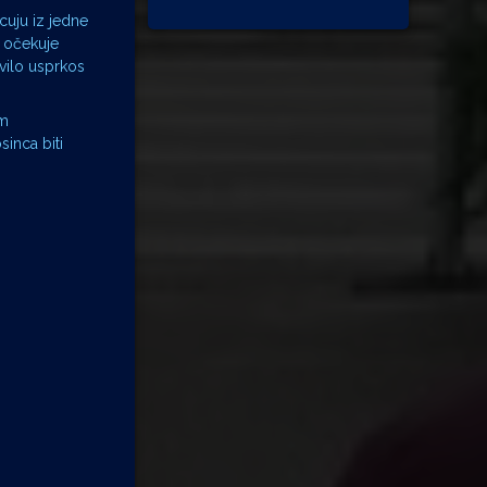
acuju iz jedne
e očekuje
vilo usprkos
im
inca biti