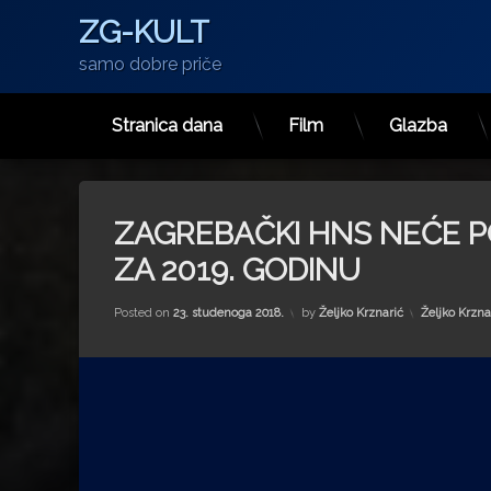
ZG-KULT
samo dobre priče
Stranica dana
Film
Glazba
Preskoči
na
sadržaj
ZAGREBAČKI HNS NEĆE 
ZA 2019. GODINU
Kategorije:
Posted on
23. studenoga 2018.
by
Željko Krznarić
Željko Krzna