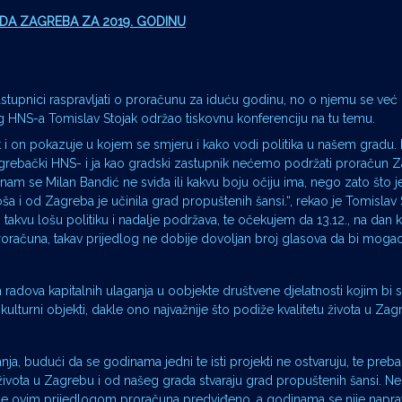
DA ZAGREBA ZA 2019. GODINU
astupnici raspravljati o proračunu za iduću godinu, no o njemu se već
og HNS-a Tomislav Stojak održao tiskovnu konferenciju na tu temu.
 i on pokazuje u kojem se smjeru i kako vodi politika u našem gradu.
zagrebački HNS- i ja kao gradski zastupnik nećemo podržati proračun 
am se Milan Bandić ne sviđa ili kakvu boju očiju ima, nego zato što j
ša i od Zagreba je učinila grad propuštenih šansi.“, rekao je Tomislav S
takvu lošu politiku i nadalje podržava, te očekujem da 13.12., na dan 
računa, takav prijedlog ne dobije dovoljan broj glasova da bi mogao 
radova kapitalnih ulaganja u oobjekte društvene djelatnosti kojim bi s
 i kulturni objekti, dakle ono najvažnije što podiže kvalitetu života u Zag
anja, budući da se godinama jedni te isti projekti ne ostvaruju, te preb
života u Zagrebu i od našeg grada stvaraju grad propuštenih šansi. N
to je ovim prijedlogom proračuna predviđeno, a godinama se nije napra