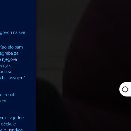
 govori na sve
 Kao što sam
Zagreba za
e njegova
tojak i
kada se
biti usvojen.“
e trebali
rebu.
acuju iz jedne
e očekuje
vilo usprkos