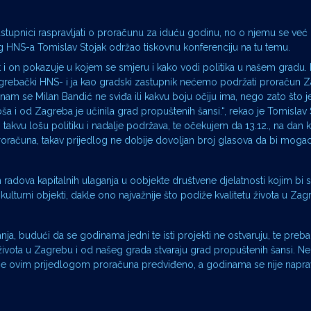
astupnici raspravljati o proračunu za iduću godinu, no o njemu se već
og HNS-a Tomislav Stojak održao tiskovnu konferenciju na tu temu.
 i on pokazuje u kojem se smjeru i kako vodi politika u našem gradu.
zagrebački HNS- i ja kao gradski zastupnik nećemo podržati proračun 
am se Milan Bandić ne sviđa ili kakvu boju očiju ima, nego zato što j
ša i od Zagreba je učinila grad propuštenih šansi.“, rekao je Tomislav S
takvu lošu politiku i nadalje podržava, te očekujem da 13.12., na dan 
računa, takav prijedlog ne dobije dovoljan broj glasova da bi mogao 
radova kapitalnih ulaganja u oobjekte društvene djelatnosti kojim bi s
 i kulturni objekti, dakle ono najvažnije što podiže kvalitetu života u Zag
anja, budući da se godinama jedni te isti projekti ne ostvaruju, te preb
života u Zagrebu i od našeg grada stvaraju grad propuštenih šansi. N
to je ovim prijedlogom proračuna predviđeno, a godinama se nije napra