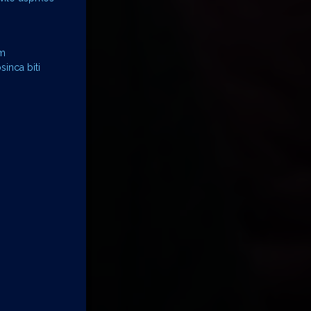
im
inca biti