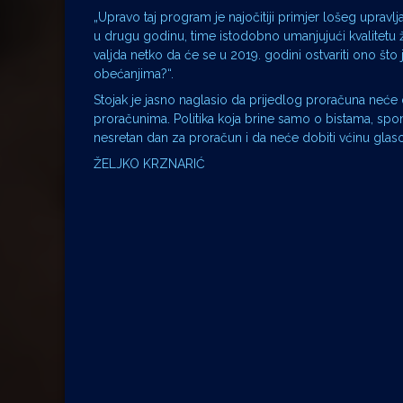
„Upravo taj program je najočitiji primjer lošeg upravlj
u drugu godinu, time istodobno umanjujući kvalitetu 
valjda netko da će se u 2019. godini ostvariti ono š
obećanjima?“.
Stojak je jasno naglasio da prijedlog proračuna neće
proračunima. Politika koja brine samo o bistama, sp
nesretan dan za proračun i da neće dobiti vćinu glaso
ŽELJKO KRZNARIĆ