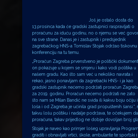
Još je ostalo dosta do
13.prosinca kada će gradski zastupnici raspravljati o
proračunu za iduću godinu, no o njemu se već govor
na sve strane. Danas je i zastupnik i predsjednik
zagrebačkog HNS-a Tomislav Stojak održao tiskovnu
konferenciju na tu temu.
„Proračun Zagreba prvenstveno je politički dokument
on pokazuje u kojem se smjeru i kako vodi politika u
našem gradu. Kao što sam već u nekoliko navrata i
rekao, jasno ponavljam da zagrebački HNS- i ja kao
gradski zastupnik nećemo podržati proračun Zagreb
za 2019. godinu. Proračun nećemo podržati ne zato
što nam se Milan Bandić ne sviđa ili kakvu boju očiju 
loša i od Zagreba je učinila grad propuštenih šansi.“,
takvu lošu politiku i nadalje podržava, te očekujem d
proračuna, takav prijedlog ne dobije dovoljan broj gl
Stojak je naveo kao primjer lošeg upravljanja Program 
graditi i obnavljati vrtići, škole, ambulante te sportski