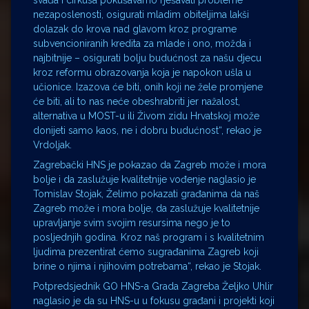
svađa i cirkusa pokušavamo rješavati probleme
nezaposlenosti, osigurati mladim obiteljima lakši
dolazak do krova nad glavom kroz programe
subvencioniranih kredita za mlade i ono, možda i
najbitnije – osigurati bolju budućnost za našu djecu
kroz reformu obrazovanja koja je napokon ušla u
učionice. Izazova će biti, onih koji ne žele promjene
će biti, ali to nas neće obeshrabriti jer nažalost,
alternativa u MOST-u ili Živom zidu Hrvatskoj može
donijeti samo kaos, ne i dobru budućnost“, rekao je
Vrdoljak.
Zagrebački HNS je pokazao da Zagreb može i mora
bolje i da zaslužuje kvalitetnije vođenje naglasio je
Tomislav Stojak, Želimo pokazati građanima da naš
Zagreb može i mora bolje, da zaslužuje kvalitetnije
upravljanje svim svojim resursima nego je to
posljednjih godina. Kroz naš program i s kvalitetnim
ljudima prezentirat ćemo sugrađanima Zagreb koji
brine o njima i njihovim potrebama“, rekao je Stojak.
Potpredsjednik GO HNS-a Grada Zagreba Željko Uhlir
naglasio je da su HNS-u u fokusu građani i projekti koji