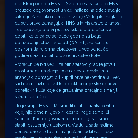
gradskog odbora HNS-a. Svi procesi za koje je HNS
preuzeo odgovornost u vladi nailaze na odobravanje
kako građana tako i struke, kazao je Vrdoljak i naglasio
da se upravo zahvaljujući HNS-u Ministarstvo znanosti
i obrazovanja o prvi puta svrsstalo u proračunske
dobitnike te da će se iduće godine za bolje
obrazovanje uložiti više od 500 milijuna kuna, s
obzirom da reforma obrazovanja već od iduće
godine ulazi frontalno u sve hrvatske škole.
Proračun će biti veći i za Ministarstvo graditeljstva i
prostornoga uređenja koje nastavlja građanima
financijski pomagati pri kupnji prve nekretnine, ali već
sada se najavljuje i veliki projekt energetske obnove
obiteljskih kuća koje će građanima značajno smanjiti
račune za režije.
„To je smjer HNS-a. Mi smo liberali i stranka centra
kojoj nije bitno ni lijevo ni desno, nego samo ići
naprijed. Kao odgovoran partner osigurali smo
stabilnost zemlje ulaskom u Vladu, a sada radimo
upravo ono za što su nas građani i odabrali – bez