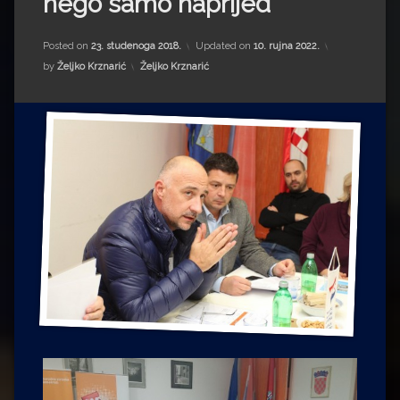
nego samo naprijed
Impressum
Milenko Strižak
Drugi autori
Drugi autori
Posted on
23. studenoga 2018.
Updated on
10. rujna 2022.
Kategorije:
by
Željko Krznarić
Željko Krznarić
Matea Andrić
Ljiljana Lekanić-Kljaić
Željko Krznarić
Mario Lovreković
Miroslav Šantek