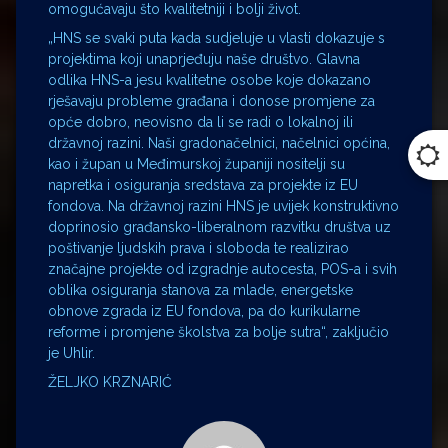
omogućavaju što kvalitetniji i bolji život.
„HNS se svaki puta kada sudjeluje u vlasti dokazuje s
projektima koji unaprjeđuju naše društvo. Glavna
odlika HNS-a jesu kvalitetne osobe koje dokazano
rješavaju probleme građana i donose promjene za
opće dobro, neovisno da li se radi o lokalnoj ili
državnoj razini. Naši gradonačelnici, načelnici općina,
kao i župan u Međimurskoj županiji nositelji su
napretka i osiguranja sredstava za projekte iz EU
fondova. Na državnoj razini HNS je uvijek konstruktivno
doprinosio građansko-liberalnom razvitku društva uz
poštivanje ljudskih prava i sloboda te realizirao
značajne projekte od izgradnje autocesta, POS-a i svih
oblika osiguranja stanova za mlade, energetske
obnove zgrada iz EU fondova, pa do kurikularne
reforme i promjene školstva za bolje sutra“, zaključio
je Uhlir.
ŽELJKO KRZNARIĆ