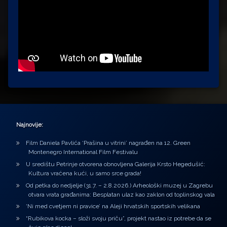
Najnovije:
Film Daniela Pavlića ‘Prašina u vitrini’ nagrađen na 12. Green
Montenegro International Film Festivalu
U središtu Petrinje otvorena obnovljena Galerija Krsto Hegedušić:
Kultura vraćena kući, u samo srce grada!
Od petka do nedjelje (31.7. – 2.8.2026.) Arheološki muzej u Zagrebu
otvara vrata građanima: Besplatan ulaz kao zaklon od toplinskog vala
‘Ni med cvetjem ni pravice’ na Aleji hrvatskih sportskih velikana
“Rubikova kocka – složi svoju priču”, projekt nastao iz potrebe da se