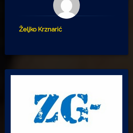
Željko Krznarić