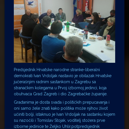
Predsjednik Hrvatske narodne stranke-liberalni
demokrati Ivan Vrdoljak nastavio je obilazak Hrvatske
jučerašnjim radnim sastankom u Zagrebu sa
stranačkim kolegama u Prvoj izbornoj jedinci, koja
obuhvaća Grad Zagreb i dio Zagrebačke županije.
Građanima je dosta svađa i političkih prepucavanja i
oni samo žele znati kako politika može njihov život
učiniti bolji, istaknuo je Ivan Vrdoljak na sastanku kojem
su nazočili i Tomislav Stojak, voditelj stožera prve
izborne jedinice te Željko Uhlir,potpredsjednik