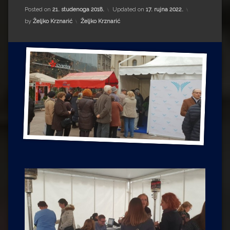
Impressum
Milenko Strižak
Posted on
21. studenoga 2018.
Updated on
17. rujna 2022.
Kategorije:
by
Željko Krznarić
Željko Krznarić
Drugi autori
Drugi autori
Matea Andrić
Ljiljana Lekanić-Kljaić
Željko Krznarić
Mario Lovreković
Miroslav Šantek