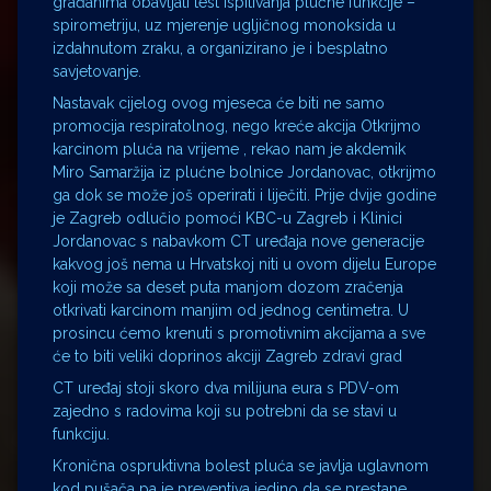
građanima obavljati test ispitivanja plućne funkcije –
spirometriju, uz mjerenje ugljičnog monoksida u
izdahnutom zraku, a organizirano je i besplatno
savjetovanje.
Nastavak cijelog ovog mjeseca će biti ne samo
promocija respiratolnog, nego kreće akcija Otkrijmo
karcinom pluća na vrijeme , rekao nam je akdemik
Miro Samaržija iz plućne bolnice Jordanovac, otkrijmo
ga dok se može još operirati i liječiti. Prije dvije godine
je Zagreb odlučio pomoći KBC-u Zagreb i Klinici
Jordanovac s nabavkom CT uređaja nove generacije
kakvog još nema u Hrvatskoj niti u ovom dijelu Europe
koji može sa deset puta manjom dozom zračenja
otkrivati karcinom manjim od jednog centimetra. U
prosincu ćemo krenuti s promotivnim akcijama a sve
će to biti veliki doprinos akciji Zagreb zdravi grad
CT uređaj stoji skoro dva milijuna eura s PDV-om
zajedno s radovima koji su potrebni da se stavi u
funkciju.
Kronična ospruktivna bolest pluća se javlja uglavnom
kod pušača pa je preventiva jedino da se prestane