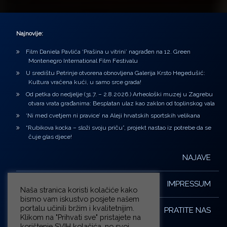
Najnovije:
Film Daniela Pavlića ‘Prašina u vitrini’ nagrađen na 12. Green
Montenegro International Film Festivalu
U središtu Petrinje otvorena obnovljena Galerija Krsto Hegedušić:
Kultura vraćena kući, u samo srce grada!
Od petka do nedjelje (31.7. – 2.8.2026.) Arheološki muzej u Zagrebu
otvara vrata građanima: Besplatan ulaz kao zaklon od toplinskog vala
‘Ni med cvetjem ni pravice’ na Aleji hrvatskih sportskih velikana
“Rubikova kocka – složi svoju priču”, projekt nastao iz potrebe da se
čuje glas djece!
NAJAVE
IMPRESSUM
Naša stranica koristi kolačiće kako
bismo vam iskustvo posjete našem
portalu učinili bržim i kvalitetnijim.
PRATITE NAS
Klikom na "Prihvati sve" pristajete na
korištenje SVIH kolačića, no svoj