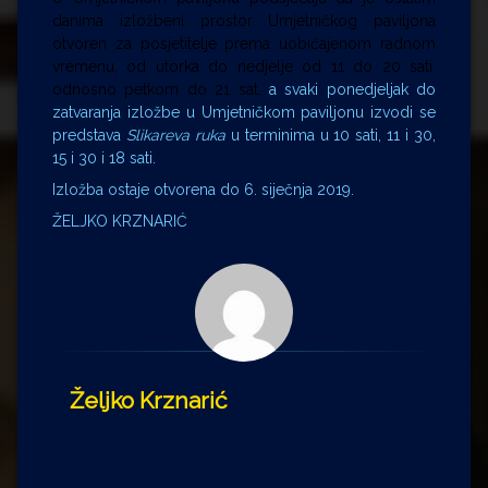
danima izložbeni prostor Umjetničkog paviljona
otvoren za posjetitelje prema uobičajenom radnom
vremenu,
od utorka do nedjelje od 11 do 20 sati,
odnosno petkom do 21 sat,
a svaki ponedjeljak do
zatvaranja izložbe u Umjetničkom paviljonu izvodi se
predstava
Slikareva ruka
u terminima u 10 sati, 11 i 30,
15 i 30 i 18 sati.
Izložba ostaje otvorena do 6. siječnja 2019.
ŽELJKO KRZNARIĆ
Željko Krznarić