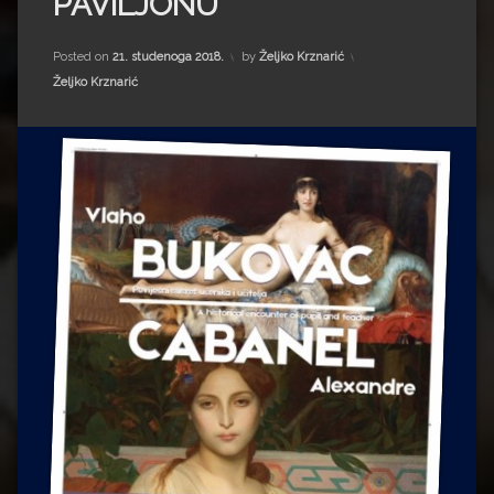
PAVILJONU
Impressum
Milenko Strižak
Drugi autori
Drugi autori
Posted on
21. studenoga 2018.
by
Željko Krznarić
Kategorije:
Željko Krznarić
Matea Andrić
Ljiljana Lekanić-Kljaić
Željko Krznarić
Mario Lovreković
Miroslav Šantek