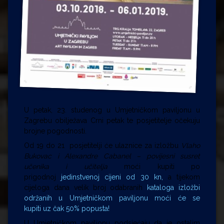
U
petak, 23. studenog u Umjetničkom paviljonu u
Zagrebu obilježava Crni petak te posjetitelje očekuju
brojne pogodnosti.
Od 19 d
o 21 posjetitelji će ulaznice za iz
ložbu
Vlaho
Bukovac i Alexandre Cabanel – povijesni susret
učenika i učitelja
moći kupiti po
prigodnoj
jedinstvenoj cijeni od 30 kn,
a tijekom
cijeloga dana velik broj odabranih
kataloga izložbi
održanih u Umjetničkom paviljonu moći će se
kupiti
uz čak 50% popusta!
U Umjetničkom paviljonu podsjećaju da je ostalim