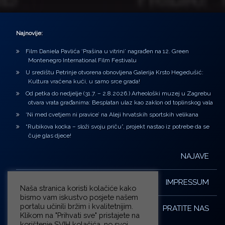
Najnovije:
Film Daniela Pavlića ‘Prašina u vitrini’ nagrađen na 12. Green
Montenegro International Film Festivalu
U središtu Petrinje otvorena obnovljena Galerija Krsto Hegedušić:
Kultura vraćena kući, u samo srce grada!
Od petka do nedjelje (31.7. – 2.8.2026.) Arheološki muzej u Zagrebu
otvara vrata građanima: Besplatan ulaz kao zaklon od toplinskog vala
‘Ni med cvetjem ni pravice’ na Aleji hrvatskih sportskih velikana
“Rubikova kocka – složi svoju priču”, projekt nastao iz potrebe da se
čuje glas djece!
NAJAVE
IMPRESSUM
Naša stranica koristi kolačiće kako
bismo vam iskustvo posjete našem
portalu učinili bržim i kvalitetnijim.
PRATITE NAS
Klikom na "Prihvati sve" pristajete na
korištenje SVIH kolačića, no svoj