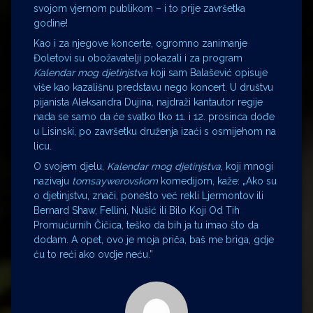
svojom vjernom publikom – i to prije završetka
godine!
Kao i za njegove koncerte, ogromno zanimanje
Đoletovi su obožavatelji pokazali i za program
Kalendar mog djetinjstva
koji sam Balašević opisuje
više kao kazališnu predstavu nego koncert. U društvu
pijanista Aleksandra Dujina, najdraži kantautor regije
nada se samo da će svatko tko 11. i 12. prosinca dođe
u Lisinski, po završetku druženja izaći s osmijehom na
licu.
O svojem djelu,
Kalendar mog djetinjstva
, koji mnogi
nazivaju
tomsaywerovskom
komedijom, kaže: „Ako su
o djetinjstvu, znači, ponešto već rekli Ljermontov ili
Bernard Shaw, Fellini, Nušić ili Bilo Koji Od Tih
Promućurnih Čičica, teško da bih ja tu imao što da
dodam. A opet, ovo je moja priča, baš me briga, gdje
ću to reći ako ovdje neću.”