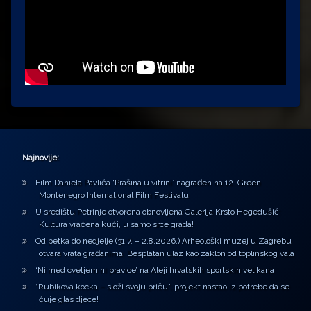
Najnovije:
Film Daniela Pavlića ‘Prašina u vitrini’ nagrađen na 12. Green
Montenegro International Film Festivalu
U središtu Petrinje otvorena obnovljena Galerija Krsto Hegedušić:
Kultura vraćena kući, u samo srce grada!
Od petka do nedjelje (31.7. – 2.8.2026.) Arheološki muzej u Zagrebu
otvara vrata građanima: Besplatan ulaz kao zaklon od toplinskog vala
‘Ni med cvetjem ni pravice’ na Aleji hrvatskih sportskih velikana
“Rubikova kocka – složi svoju priču”, projekt nastao iz potrebe da se
čuje glas djece!