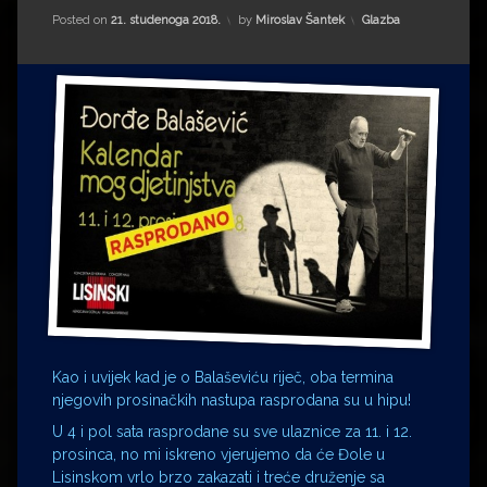
Impressum
Milenko Strižak
Kategorije:
Posted on
21. studenoga 2018.
by
Miroslav Šantek
Glazba
Drugi autori
Drugi autori
Matea Andrić
Ljiljana Lekanić-Kljaić
Željko Krznarić
Mario Lovreković
Miroslav Šantek
Kao i uvijek kad je o Balaševiću riječ, oba termina
njegovih prosinačkih nastupa rasprodana su u hipu!
U 4 i pol sata rasprodane su sve ulaznice za 11. i 12.
prosinca, no mi iskreno vjerujemo da će Đole u
Lisinskom vrlo brzo zakazati i treće druženje sa