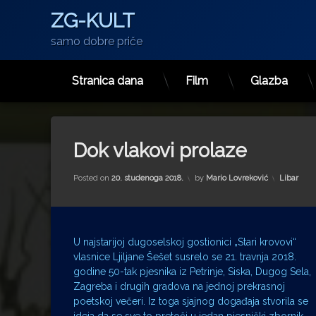
ZG-KULT
samo dobre priče
Stranica dana
Film
Glazba
Preskoči
na
sadržaj
Dok vlakovi prolaze
Kategorije
Posted on
20. studenoga 2018.
by
Mario Lovreković
Libar
U najstarijoj dugoselskoj gostionici „Stari krovovi“
vlasnice Ljiljane Šešet susrelo se 21. travnja 2018.
godine 50-tak pjesnika iz Petrinje, Siska, Dugog Sela,
Zagreba i drugih gradova na jednoj prekrasnoj
poetskoj večeri. Iz toga sjajnog događaja stvorila se