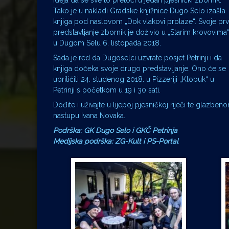
ideja da se sve to pretoči u jedan pjesnički zbornik.
Tako je u nakladi Gradske knjižnice Dugo Selo izašla
knjiga pod naslovom „Dok vlakovi prolaze“. Svoje pr
predstavljanje zbornik je doživio u „Starim krovovima
u Dugom Selu 6. listopada 2018.
Sada je red da Dugoselci uzvrate posjet Petrinji i da
knjiga dočeka svoje drugo predstavljanje. Ono će se
upriličiti 24. studenog 2018. u Pizzeriji „Klobuk“ u
Petrinji s početkom u 19 i 30 sati.
Dođite i uživajte u lijepoj pjesničkoj riječi te glazben
nastupu Ivana Novaka.
Podrška: GK Dugo Selo i GKČ Petrinja
Medijska podrška: ZG-Kult i PS-Portal