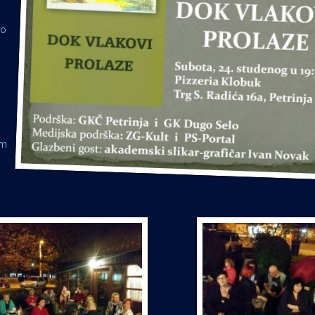
vo
“
om