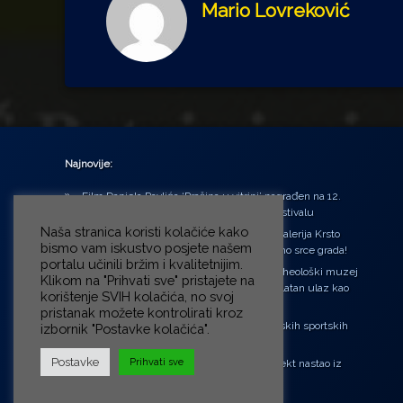
Mario Lovreković
Najnovije:
Film Daniela Pavlića ‘Prašina u vitrini’ nagrađen na 12.
Green Montenegro International Film Festivalu
Naša stranica koristi kolačiće kako
U središtu Petrinje otvorena obnovljena Galerija Krsto
bismo vam iskustvo posjete našem
Hegedušić: Kultura vraćena kući, u samo srce grada!
portalu učinili bržim i kvalitetnijim.
Od petka do nedjelje (31.7. – 2.8.2026.) Arheološki muzej
Klikom na "Prihvati sve" pristajete na
u Zagrebu otvara vrata građanima: Besplatan ulaz kao
korištenje SVIH kolačića, no svoj
zaklon od toplinskog vala
pristanak možete kontrolirati kroz
‘Ni med cvetjem ni pravice’ na Aleji hrvatskih sportskih
izbornik "Postavke kolačića".
velikana
Postavke
Prihvati sve
“Rubikova kocka – složi svoju priču”, projekt nastao iz
potrebe da se čuje glas djece!