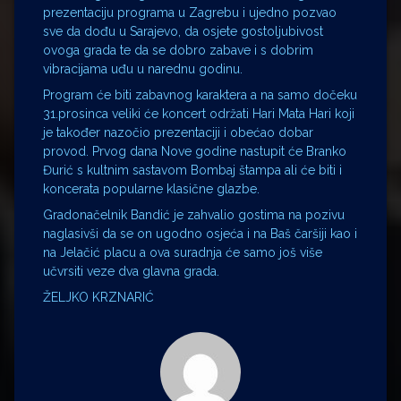
prezentaciju programa u Zagrebu i ujedno pozvao
sve da dođu u Sarajevo, da osjete gostoljubivost
ovoga grada te da se dobro zabave i s dobrim
vibracijama uđu u narednu godinu.
Program će biti zabavnog karaktera a na samo dočeku
31.prosinca veliki će koncert održati Hari Mata Hari koji
je također nazočio prezentaciji i obećao dobar
provod. Prvog dana Nove godine nastupit će Branko
Đurić s kultnim sastavom Bombaj štampa ali će biti i
koncerata popularne klasične glazbe.
Gradonačelnik Bandić je zahvalio gostima na pozivu
naglasivši da se on ugodno osjeća i na Baš čaršiji kao i
na Jelačić placu a ova suradnja će samo još više
učvrsiti veze dva glavna grada.
ŽELJKO KRZNARIĆ