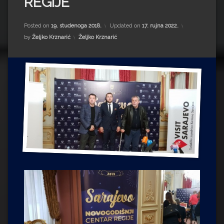
REGIJE
Impressum
Milenko Strižak
Drugi autori
Drugi autori
Posted on
19. studenoga 2018.
Updated on
17. rujna 2022.
Kategorije:
by
Željko Krznarić
Željko Krznarić
Matea Andrić
Ljiljana Lekanić-Kljaić
Željko Krznarić
Mario Lovreković
Miroslav Šantek