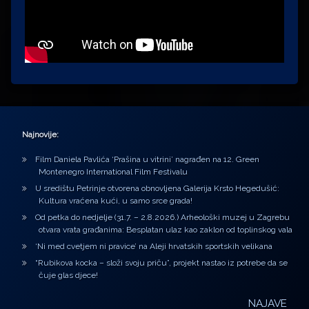
Najnovije:
Film Daniela Pavlića ‘Prašina u vitrini’ nagrađen na 12. Green
Montenegro International Film Festivalu
U središtu Petrinje otvorena obnovljena Galerija Krsto Hegedušić:
Kultura vraćena kući, u samo srce grada!
Od petka do nedjelje (31.7. – 2.8.2026.) Arheološki muzej u Zagrebu
otvara vrata građanima: Besplatan ulaz kao zaklon od toplinskog vala
‘Ni med cvetjem ni pravice’ na Aleji hrvatskih sportskih velikana
“Rubikova kocka – složi svoju priču”, projekt nastao iz potrebe da se
čuje glas djece!
NAJAVE