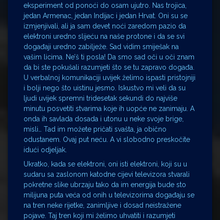
eksperiment od ponoći do osam ujutro. Nas trojica,
jedan Armenac, jedan Indijac i jedan Hrvat. Oni su se
izmjenjivali, ali ja sam devet noći zaredom pazio da
elektroni uredno slijeću na naše protone i da se svi
događaji uredno zabilježe. Sad vidim smiješak na
vašim licima. Ne’š ti posla! Da smo sad oči u oči znam
da bi ste pokušali razumjeti što se tu zapravo događa.
U verbalnoj komunikaciji uvijek želimo ispasti pristojniji
i bolji nego što uistinu jesmo. Iskustvo mi veli da su
ljudi uvijek spremni tridesetak sekundi do najviše
minutu posvetiti stvarima koje ih uopće ne zanimaju. A
onda ih savlada dosada i utonu u neke svoje brige,
misli… Tad im možete pričati svašta, ja obično
odustanem. Ovaj put neću. A vi slobodno preskočite
idući odjeljak.
Ukratko, kada se elektroni, oni isti elektroni, koji su u
sudaru sa zaslonom katodne cijevi televizora stvarali
pokretne slike ubrzaju tako da im energija bude sto
milijuna puta veća od onih u televizorima događaju se
na tren neke rijetke, zanimljive i dosad neistražene
pojave. Taj tren koji mi želimo uhvatiti i razumjeti