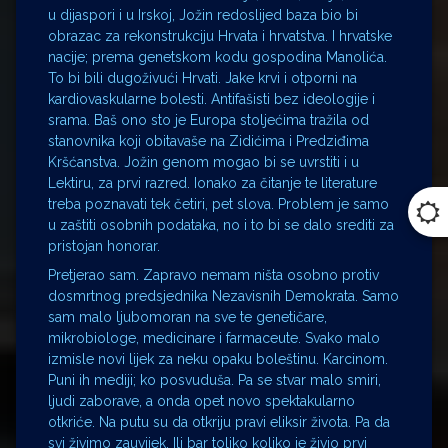
u dijaspori i u Irskoj, Jožin redoslijed baza bio bi
obrazac za rekonstrukciju Hrvata i hrvatstva. I hrvatske
nacije; prema genetskom kodu gospodina Manolića.
To bi bili dugoživući Hrvati. Jake krvi i otporni na
kardiovaskularne bolesti. Antifašisti bez ideologije i
srama. Baš ono sto je Europa stoljećima tražila od
stanovnika koji obitavaše na Zidićima i Predziđima
Kršćanstva. Jožin genom mogao bi se uvrstiti i u
Lektiru, za prvi razred. Ionako za čitanje te literature
treba poznavati tek četiri, pet slova. Problem je samo
u zaštiti osobnih podataka, no i to bi se dalo srediti za
pristojan honorar.
Pretjerao sam. Zapravo nemam ništa osobno protiv
dosmrtnog predsjednika Nezavisnih Demokrata. Samo
sam malo ljubomoran na sve te genetičare,
mikrobiologe, medicinare i farmaceute. Svako malo
izmisle novi lijek za neku opaku boleštinu. Karcinom.
Puni ih mediji; ko posvuduša. Pa se stvar malo smiri,
ljudi zaborave, a onda opet novo spektakularno
otkriće. Na putu su da otkriju pravi eliksir života. Pa da
svi živimo zauvijek. Ili bar toliko koliko je živio prvi