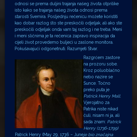
odnosi se prema duljini trajanja našeg života otprilike
isto kako se trajanja našeg života odnosi prema
starosti Svemira. Posljednju rečenicu možete koristiti
kao dobar razlog što ste preskočili odjeljak, ali ako ste
preskočili odjeljak onda vam taj razlog i ne treba. Meni
i meni sličnima je ta rečenica zapravo inspiracija da
cijeli život provedemo buljeći u zaslone monitora.
Pokušavajući odgonetnuti. Razumjeti Stvar.
Razgrćem zastore
na prozoru sobe.
Kroz poluoblačno
nebo nazire se
Sunce. Točno
preko puta je
Patrick Henry Mall
.
Vjerojatno za
Patrika niste nikad
čuli, nisam ni ja, ali
sada znam:
Patrick
Henry (1736-1799)
je bio značajna
Patrick Henry (May 29, 1736 – June