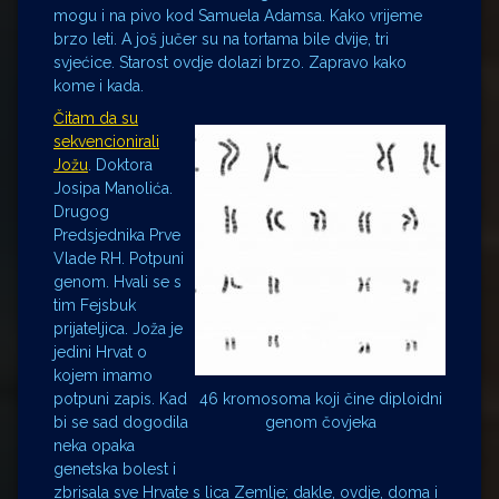
mogu i na pivo kod Samuela Adamsa. Kako vrijeme
brzo leti. A još jučer su na tortama bile dvije, tri
svjećice. Starost ovdje dolazi brzo. Zapravo kako
kome i kada.
Čitam da su
sekvencionirali
Jožu
. Doktora
Josipa Manolića.
Drugog
Predsjednika Prve
Vlade RH. Potpuni
genom. Hvali se s
tim Fejsbuk
prijateljica. Joža je
jedini Hrvat o
kojem imamo
potpuni zapis. Kad
46 kromosoma koji čine diploidni
bi se sad dogodila
genom čovjeka
neka opaka
genetska bolest i
zbrisala sve Hrvate s lica Zemlje; dakle, ovdje, doma i