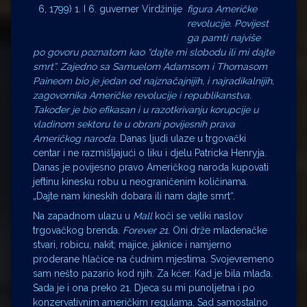
figura Američke
6, 1799) 1. I 6. guverner Virdžinije
revolucije. Povijest
ga pamti najviše
po govoru poznatom kao “dajte mi slobodu ili mi dajte
smrt”. Zajedno sa Samuelom Adamsom i Thomasom
Paineom bio je jedan od najznačajnijih, i najradikalnijih,
zagovornika Američke revolucije i republikanstva.
Također je bio efikasan i u razotkrivanju korupcije u
vladinom sektoru te u obrani povijesnih prava
Američkog naroda
. Danas ljudi ulaze u trgovački
centar i ne razmišljajući o liku i djelu Patricka Henryja.
Danas je povijesno pravo Američkog naroda kupovati
jeftinu kinesku robu u neograničenim količinama.
„Dajte nam kineskih dobara ili nam dajte smrt“.
Na zapadnom ulazu u
Mall
koči se veliki naslov
trgovačkog brenda.
Forever 21
. Oni drže mladenačke
stvari, robicu, nakit; majice, jaknice i namjerno
proderane hlačice na čudnim mjestima. Svojevremeno
sam nešto pazario kod njih. Za kćer. Kad je bila mlađa.
Sada je i ona preko 21. Djeca su mi punoljetna i po
konzervativnim američkim regulama. Sad samostalno