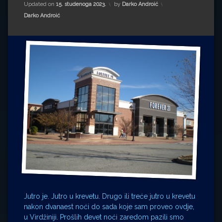
Impressum
Milenko Strižak
Updated on
15. studenoga 2023.
by
Darko Androić
Kategorije:
Darko Androić
Drugi autori
Drugi autori
Matea Andrić
Ljiljana Lekanić-Kljaić
Željko Krznarić
Mario Lovreković
Miroslav Šantek
Jutro je. Jutro u krevetu. Drugo ili treće jutro u krevetu
nakon dvanaest noći do sada koje sam proveo ovdje,
u Virdžiniji. Prošlih devet noći zaredom pazili smo