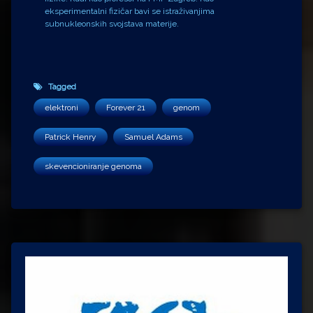
eksperimentalni fizičar bavi se istraživanjima
subnukleonskih svojstava materije.
Tagged
elektroni
Forever 21
genom
Patrick Henry
Samuel Adams
skevencioniranje genoma