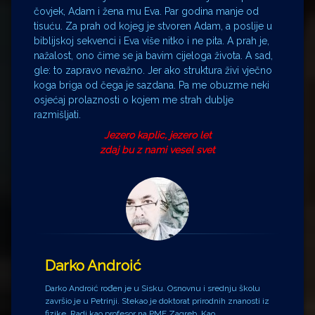
čovjek, Adam i žena mu Eva. Par godina manje od
tisuću. Za prah od kojeg je stvoren Adam, a poslije u
biblijskoj sekvenci i Eva više nitko i ne pita. A prah je,
nažalost, ono čime se ja bavim cijeloga života. A sad,
gle: to zapravo nevažno. Jer ako struktura živi vječno
koga briga od čega je sazdana. Pa me obuzme neki
osjećaj prolaznosti o kojem me strah dublje
razmišljati.
Jezero kaplic, jezero let
zdaj bu z nami vesel svet
Darko Androić
Darko Androić rođen je u Sisku. Osnovnu i srednju školu
završio je u Petrinji. Stekao je doktorat prirodnih znanosti iz
fizike. Radi kao profesor na PMF Zagreb. Kao