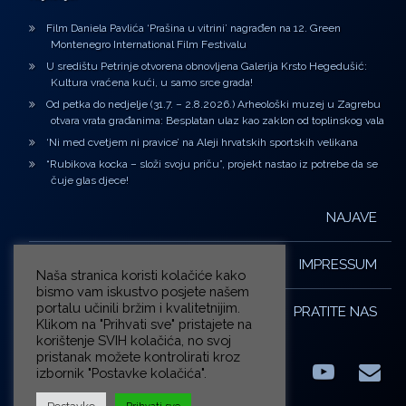
Film Daniela Pavlića ‘Prašina u vitrini’ nagrađen na 12. Green
Montenegro International Film Festivalu
U središtu Petrinje otvorena obnovljena Galerija Krsto Hegedušić:
Kultura vraćena kući, u samo srce grada!
Od petka do nedjelje (31.7. – 2.8.2026.) Arheološki muzej u Zagrebu
otvara vrata građanima: Besplatan ulaz kao zaklon od toplinskog vala
‘Ni med cvetjem ni pravice’ na Aleji hrvatskih sportskih velikana
“Rubikova kocka – složi svoju priču”, projekt nastao iz potrebe da se
čuje glas djece!
NAJAVE
IMPRESSUM
Naša stranica koristi kolačiće kako
bismo vam iskustvo posjete našem
portalu učinili bržim i kvalitetnijim.
PRATITE NAS
Klikom na "Prihvati sve" pristajete na
korištenje SVIH kolačića, no svoj
pristanak možete kontrolirati kroz
izbornik "Postavke kolačića".
Facebook
LinkedIn
YouTub
E-m
X.com