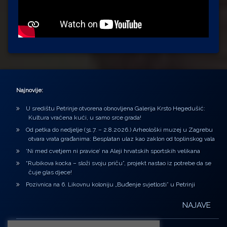
Najnovije:
U središtu Petrinje otvorena obnovljena Galerija Krsto Hegedušić:
Kultura vraćena kući, u samo srce grada!
Od petka do nedjelje (31.7. – 2.8.2026.) Arheološki muzej u Zagrebu
otvara vrata građanima: Besplatan ulaz kao zaklon od toplinskog vala
‘Ni med cvetjem ni pravice’ na Aleji hrvatskih sportskih velikana
“Rubikova kocka – složi svoju priču”, projekt nastao iz potrebe da se
čuje glas djece!
Pozivnica na 6. Likovnu koloniju „Buđenje svjetlosti” u Petrinji
NAJAVE