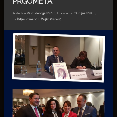
PRGOMETA
Impressum
Milenko Strižak
Drugi autori
Drugi autori
Posted on
16. studenoga 2018.
Updated on
17. rujna 2022.
Kategorije:
by
Željko Krznarić
Željko Krznarić
Matea Andrić
Ljiljana Lekanić-Kljaić
Željko Krznarić
Mario Lovreković
Miroslav Šantek