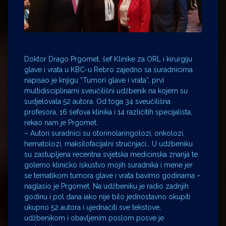
Doktor Drago Prgomet, šef Klinike za ORL i kirurgiju
glave i vrata u KBC-u Rebro zajedno sa suradnicima
napisao je knjigu “Tumori glave i vrata”, prvi
multidisciplinarni sveučilišni udžbenik na kojem su
sudjelovala 52 autora. Od toga 34 sveučilišna
profesora, 16 šefova klinika i 14 različitih specijalista,
rekao nam je Prgomet.
– Autori suradnici su otorinolaringolozi, onkolozi,
hematolozi, maksilofacijalni stručnjaci… U udžbeniku
su zastupljena recentna svjetska medicinska znanja te
golemo kliničko iskustvo mojih suradnika i mene jer
se tematikom tumora glave i vrata bavimo godinama –
naglasio je Prgomet. Na udžbeniku je radio zadnjih
godinu i pol dana iako nije bilo jednostavno okupiti
ukupno 52 autora i ujednačiti sve tekstove,
udžbenikom i obavljenim poslom posve je