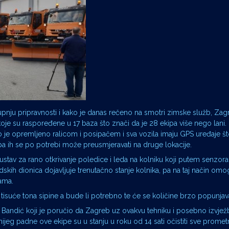
pnju pripravnosti i kako je danas rečeno na smotri zimske služb, Za
e su raspoređene u 17 baza što znači da je 28 ekipa više nego lani.
lo je opremljeno ralicom i posipačem i sva vozila imaju GPS uređaje 
pa ih se po potrebi može preusmjeravati na druge lokacije.
ustav za rano otkrivanje poledice i leda na kolniku koji putem senzora
kih dionica dojavljuje trenutačno stanje kolnika, pa na taj način om
kama.
i tisuće tona sipine a bude li potrebno te će se količine brzo popunjava
Bandić koji je poručio da Zagreb uz ovakvu tehniku i posebno izvjež
ijeg padne ove ekipe su u stanju u roku od 14 sati očistiti sve promet