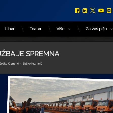
Facebook
LinkedIn
X.com
You
Libar
Teatar
Više
Za vas pišu
UŽBA JE SPREMNA
Kategorije:
Željko Krznarić
Željko Krznarić