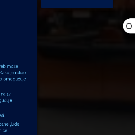
greb može
 Kako je rekao
što omogućuje
 na 17
ogućuje
ti.
bane ljude
nice.