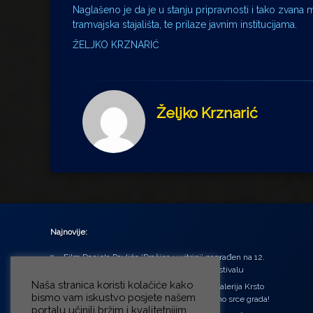
Naglašeno je da je u stanju pripravnosti i tako zvana m
tramvajska stajališta, te prilaze javnim institucijama.
ŽELJKO KRZNARIĆ
Željko Krznarić
Najnovije:
Film Daniela Pavlića ‘Prašina u vitrini’ nagrađen na 12.
Green Montenegro International Film Festivalu
Naša stranica koristi kolačiće kako
U središtu Petrinje otvorena obnovljena Galerija Krsto
bismo vam iskustvo posjete našem
Hegedušić: Kultura vraćena kući, u samo srce grada!
portalu učinili bržim i kvalitetnijim.