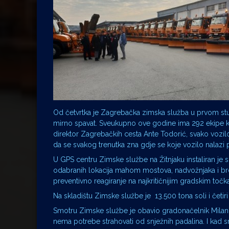
Od četvrtka je Zagrebačka zimska služba u prvom stu
mirno spavat. Sveukupno ove godine ima 292 ekipe koj
direktor Zagrebačkih cesta Ante Todorić, svako vozi
da se svakog trenutka zna gdje se koje vozilo nalazi 
U GPS centru Zimske službe na Žitnjaku instaliran je s
odabranih lokacija mahom mostova, nadvožnjaka i brds
preventivno reagiranje na najkritičnijim gradskim toč
Na skladištu Zimske službe je 13.500 tona soli i četir
Smotru Zimske službe je obavio gradonačelnik Milan 
nema potrebe strahovati od snježnih padalina. I kad sn