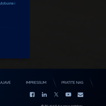
autobusna i
AJAVE
IMPRESSUM
PRATITE NAS
Facebook
LinkedIn
YouTube
E-mail
X.com