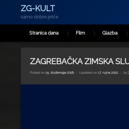
ZG-KULT
samo dobre priče
Stranica dana
Film
Glazba
Preskoči
na
sadržaj
ZAGREBAČKA ZIMSKA SL
Posted on
15. studenoga 2018.
Updated on
17. rujna 2022.
by