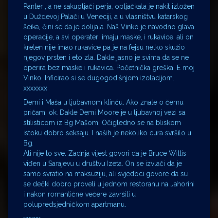
Panter , a ne sakupljači perja, opljačkala je nakit izložen
u Duždevoj Palači u Veneciji, a u vlasništvu katarskog
šeika, čini se da je dolijala. Naš Vinko je navodno glava
operacije, a svi operateri imaju maske, i rukavice, ali on
kreten nije imao rukavice pa je na fejsu netko skužio
njegov prsten i eto zla. Dakle jasno je svima da se ne
operira bez maske i rukavica. Početnička greška. E moj
Vinko. Inficirao si se dugogodišnjom izolacijom.
xxxxxxx
Demi i Maša u ljubavnom klinču. Ako znate o čemu
pričam, ok. Dakle Demi Moore je u ljubavnoj vezi sa
stilisticom iz Bg Mašom. Očigledno se na bliskom
istoku dobro seksaju. I naših je nekoliko cura svršilo u
Bg.
Ali nije to sve. Zadnja vijest govori da je Bruce Willis
viđen u Sarajevu u društvu Izeta. On se izvlači da je
samo svratio na maksuziju, ali svjedoci govore da su
se dečki dobro proveli u jednom restoranu na Jahorini
i nakon romantične večere završili u
polupredsjedničkom apartmanu.