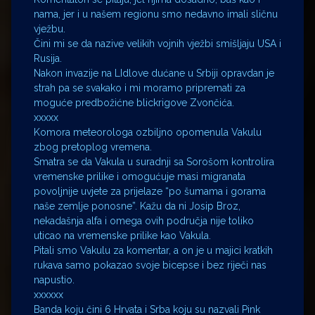
nama, jer i u našem regionu smo nedavno imali sličnu
vježbu.
Čini mi se da nazive velikih vojnih vježbi smišljaju USA i
Rusija.
Nakon invazije na LIdlove dućane u Srbiji opravdan je
strah pa se svakako i mi moramo pripremati za
moguće predbožićne blickrigove Zvončića.
xxxxx
Komora meteorologa ozbiljno opomenula Vakulu
zbog pretoplog vremena.
Smatra se da Vakula u suradnji sa Sorošom kontrolira
vremenske prilike i omogućuje masi migranata
povoljnije uvjete za prijelaze “po šumama i gorama
naše zemlje ponosne”. Kažu da ni Josip Broz,
nekadašnja alfa i omega ovih područja nije toliko
uticao na vremenske prilike kao Vakula.
Pitali smo Vakulu za komentar, a on je u majici kratkih
rukava samo pokazao svoje bicepse i bez riječi nas
napustio.
xxxxxx
Banda koju čini 6 Hrvata i Srba koju su nazvali Pink