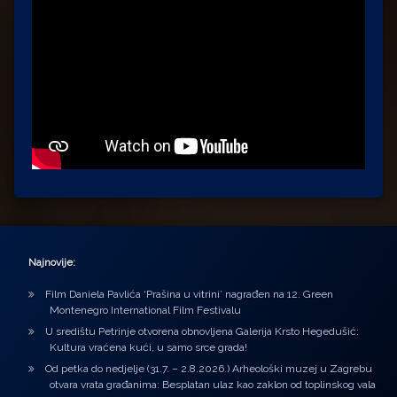
Najnovije:
Film Daniela Pavlića ‘Prašina u vitrini’ nagrađen na 12. Green
Montenegro International Film Festivalu
U središtu Petrinje otvorena obnovljena Galerija Krsto Hegedušić:
Kultura vraćena kući, u samo srce grada!
Od petka do nedjelje (31.7. – 2.8.2026.) Arheološki muzej u Zagrebu
otvara vrata građanima: Besplatan ulaz kao zaklon od toplinskog vala