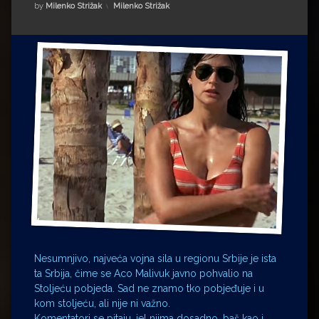
Impressum
Milenko Strižak
Kategorije:
by
Milenko Strižak
Milenko Strižak
Drugi autori
Drugi autori
Matea Andrić
Ljiljana Lekanić-Kljaić
Željko Krznarić
Mario Lovreković
Miroslav Šantek
Nesumnjivo, najveća vojna sila u regionu Srbije je ista
ta Srbija, čime se Aco Malivuk javno pohvalio na
Stoljeću pobjeda. Sad ne znamo tko pobjeđuje i u
kom stoljeću, ali nije ni važno.
Komentatori se pitaju, jel njima dosadno, baš kao i