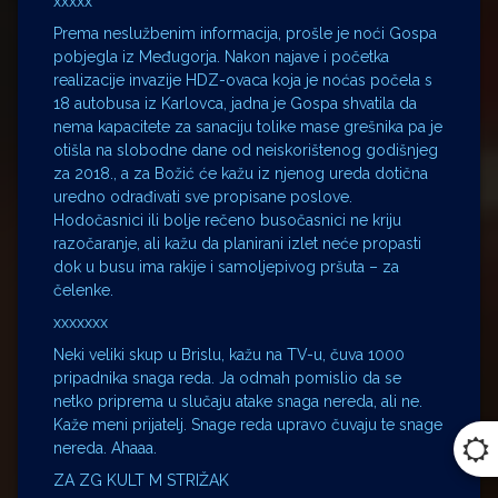
xxxxx
Prema neslužbenim informacija, prošle je noći Gospa
pobjegla iz Međugorja. Nakon najave i početka
realizacije invazije HDZ-ovaca koja je noćas počela s
18 autobusa iz Karlovca, jadna je Gospa shvatila da
nema kapacitete za sanaciju tolike mase grešnika pa je
otišla na slobodne dane od neiskorištenog godišnjeg
za 2018., a za Božić će kažu iz njenog ureda dotična
uredno odrađivati sve propisane poslove.
Hodočasnici ili bolje rečeno busočasnici ne kriju
razočaranje, ali kažu da planirani izlet neće propasti
dok u busu ima rakije i samoljepivog pršuta – za
čelenke.
xxxxxxx
Neki veliki skup u Brislu, kažu na TV-u, čuva 1000
pripadnika snaga reda. Ja odmah pomislio da se
netko priprema u slučaju atake snaga nereda, ali ne.
Kaže meni prijatelj. Snage reda upravo čuvaju te snage
nereda. Ahaaa.
ZA ZG KULT M STRIŽAK