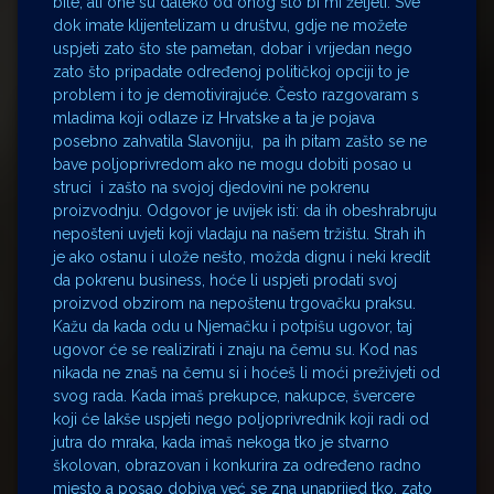
bile, ali one su daleko od onog što bi mi željeli. Sve
dok imate klijentelizam u društvu, gdje ne možete
uspjeti zato što ste pametan, dobar i vrijedan nego
zato što pripadate određenoj političkoj opciji to je
problem i to je demotivirajuće. Često razgovaram s
mladima koji odlaze iz Hrvatske a ta je pojava
posebno zahvatila Slavoniju, pa ih pitam zašto se ne
bave poljoprivredom ako ne mogu dobiti posao u
struci i zašto na svojoj djedovini ne pokrenu
proizvodnju. Odgovor je uvijek isti: da ih obeshrabruju
nepošteni uvjeti koji vladaju na našem tržištu. Strah ih
je ako ostanu i ulože nešto, možda dignu i neki kredit
da pokrenu business, hoće li uspjeti prodati svoj
proizvod obzirom na nepoštenu trgovačku praksu.
Kažu da kada odu u Njemačku i potpišu ugovor, taj
ugovor će se realizirati i znaju na čemu su. Kod nas
nikada ne znaš na čemu si i hoćeš li moći preživjeti od
svog rada. Kada imaš prekupce, nakupce, švercere
koji će lakše uspjeti nego poljoprivrednik koji radi od
jutra do mraka, kada imaš nekoga tko je stvarno
školovan, obrazovan i konkurira za određeno radno
mjesto a posao dobiva već se zna unaprijed tko, zato