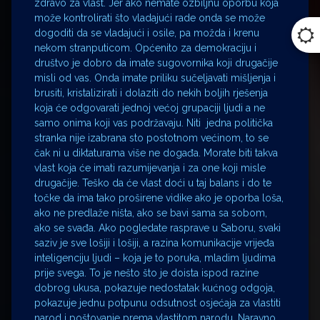
zdravo za vlast. Jer ako nemate ozbiljnu oporbu koja
može kontrolirati što vladajući rade onda se može
dogoditi da se vladajući i osile, pa možda i krenu
nekom stranputicom. Općenito za demokraciju i
društvo je dobro da imate sugovornika koji drugačije
misli od vas. Onda imate priliku sučeljavati mišljenja i
brusiti, kristalizirati i dolaziti do nekih boljih rješenja
koja će odgovarati jednoj većoj grupaciji ljudi a ne
samo onima koji vas podržavaju. Niti jedna politička
stranka nije izabrana sto postotnom većinom, to se
čak ni u diktaturama više ne događa. Morate biti takva
vlast koja će imati razumijevanja i za one koji misle
drugačije. Teško da će vlast doći u taj balans i do te
točke da ima tako proširene vidike ako je oporba loša,
ako ne predlaže ništa, ako se bavi sama sa sobom,
ako se svađa. Ako pogledate rasprave u Saboru, svaki
saziv je sve lošiji i lošiji, a razina komunikacije vrijeđa
inteligenciju ljudi – koja je to poruka, mladim ljudima
prije svega. To je nešto što je doista ispod razine
dobrog ukusa, pokazuje nedostatak kućnog odgoja,
pokazuje jednu potpunu odsutnost osjećaja za vlastiti
narod i poštovanje prema vlastitom narodu. Naravno,