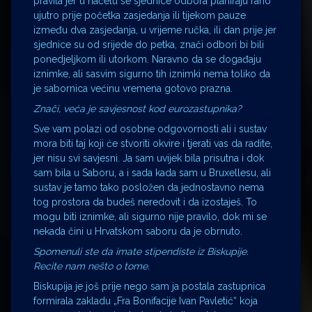
pravila jer u načelu se sjednice odbora planiraju rano
ujutro prije početka zasjedanja ili tijekom pauze
između dva zasjedanja, u vrijeme ručka, ili dan prije jer
sjednice su od srijede do petka, znači odbori bi bili
ponedjeljkom ili utorkom. Naravno da se događaju
iznimke, ali sasvim sigurno tih iznimki nema toliko da
je sabornica većinu vremena gotovo prazna.
Znači, veća je savjesnost kod eurozastupnika?
Sve vam polazi od osobne odgovornosti ali i sustav
mora biti taj koji će stvoriti okvire i tjerati vas da radite,
jer nisu svi savjesni. Ja sam uvijek bila prisutna i dok
sam bila u Saboru, a i sada kada sam u Bruxellesu, ali
sustav je tamo tako posložen da jednostavno nema
tog prostora da budeš neredovit i da izostaješ. To
mogu biti iznimke, ali sigurno nije pravilo, dok mi se
nekada čini u Hrvatskom saboru da je obrnuto.
Spomenuli ste da imate stipendiste iz Biskupije.
Recite nam nešto o tome.
Biskupija je još prije nego sam ja postala zastupnica
formirala zakladu „Fra Bonifacije Ivan Pavletić“ koja