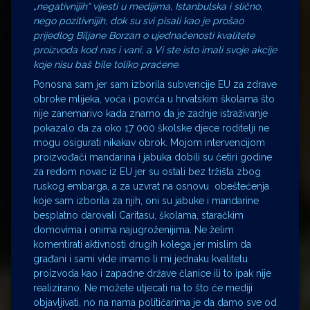
„negativnijih“ vijesti u medijima, Istanbulska i slično,
nego pozitivnijih, dok su svi pisali kao je prošao
prijedlog Biljane Borzan o ujednačenosti kvalitete
proizvoda kod nas i vani, a Vi ste isto imali svoje akcije
koje nisu baš bile toliko praćene.
Ponosna sam jer sam izborila subvencije EU za zdrave
obroke mlijeka, voća i povrća u hrvatskim školama što
nije zanemarivo kada znamo da je zadnje istraživanje
pokazalo da za oko 17 000 školske djece roditelji ne
mogu osigurati nikakav obrok. Mojom intervencijom
proizvođači mandarina i jabuka dobili su četiri godine
za redom novac iz EU jer su ostali bez tržišta zbog
ruskog embarga, a za uzvrat na osnovu obeštećenja
koje sam izborila za njih, oni su jabuke i mandarine
besplatno darovali Caritasu, školama, staračkim
domovima i onima najugroženijima. Ne želim
komentirati aktivnosti drugih kolega jer mislim da
građani i sami vide imamo li mi jednaku kvalitetu
proizvoda kao i zapadne države članice ili to ipak nije
realizirano. Ne možete utjecati na to što će mediji
objavljivati, no na nama političarima je da damo sve od