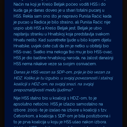
Način na koji je Krešo Beljak počeo voditi HSS i do
kuda ga je danas doveo je u stvari totalni pucanj u
HSS. Rekla sam ono što je napravio Puniša Račić kada
je pucao u Radića je bilo strašno, ali Puniša Račić nije
uspio ubiti HSS a Krešo Beljak jest. Beljak je ubio
najstariju stranku u Hrvatskoj koja predstavlja svakom
Hrvatu nešto. Kad susretnete ljude u bilo kojem dijelu
Hrvatske, uvijek ćete ćuti da im je netko u obitelji bio
HSS-ovac. Svatko ima nekoga tko mu je bio HSS-ovac.
HSS je dio baštine hrvatskog naroda, na žalost današnji
HSS nema nikakve veze sa svojim osnivačem.
Danas je HSS vezan sa SDP-om, prije je bio vezan za
HDZ. Koliko je tu izgubio, u svojoj povezanosti i stalnoj
koaliciji s HDZ-om, na svojoj snazi, na svojoj
prepoznatljivosti među ljudima?
Nije HSS stalno bio u koaliciji s HDZ-om, to je
apsolutno netočno. HSS je izlazio samostalno na
izbore. 2000.-te je izašao na izbore u koaliciji s tzv.
Četvorkom, a koalicija s SDP-om je bila postizborna i
to je prva koalicija u koju je HSS ušao nakon izbora.