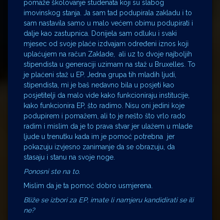
pomaže školovanje studenata koji su slabog
imovinskog stanja. Ja sam tad podupirala zakladu i to
sam nastavila samo u malo većem obimu podupirati i
dalje kao zastupnica. Donijela sam odluku i svaki
mjesec od svoje plaće izdvajam određeni iznos koji
uplaćujem na račun Zaklade, ali uz to dvoje najboljih
stipendista u generaciji uzimam na staž u Bruxelles. To
je plaćeni staž u EP. Jedna grupa tih mladih ljudi,
stipendista, mi je baš nedavno bila u posjeti kao
posjetitelji da malo vide kako funkcioniraju institucije,
kako funkcionira EP, što radimo. Nisu oni jedini koje
podupirem i pomažem, ali to je nešto što vrlo rado
radim i mislim da je to prava stvar jer ulažem u mlade
ljude u trenutku kada im je pomoć potrebna jer
pokazuju izvjesno zanimanje da se obrazuju, da
stasaju i stanu na svoje noge.
Ponosni ste na to.
Mislim da je ta pomoć dobro usmjerena.
Bliže se izbori za EP, imate li namjeru kandidirati se ili
ne?