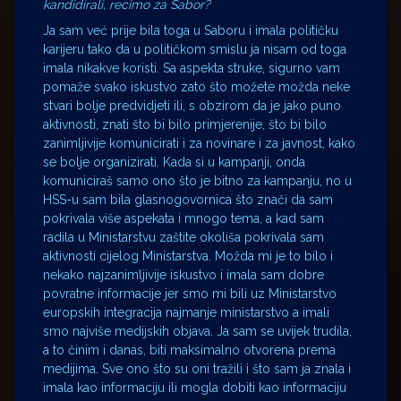
kandidirali, recimo za Sabor?
Ja sam već prije bila toga u Saboru i imala političku
karijeru tako da u političkom smislu ja nisam od toga
imala nikakve koristi. Sa aspekta struke, sigurno vam
pomaže svako iskustvo zato što možete možda neke
stvari bolje predvidjeti ili, s obzirom da je jako puno
aktivnosti, znati što bi bilo primjerenije, što bi bilo
zanimljivije komunicirati i za novinare i za javnost, kako
se bolje organizirati. Kada si u kampanji, onda
komuniciraš samo ono što je bitno za kampanju, no u
HSS-u sam bila glasnogovornica što znači da sam
pokrivala više aspekata i mnogo tema, a kad sam
radila u Ministarstvu zaštite okoliša pokrivala sam
aktivnosti cijelog Ministarstva. Možda mi je to bilo i
nekako najzanimljivije iskustvo i imala sam dobre
povratne informacije jer smo mi bili uz Ministarstvo
europskih integracija najmanje ministarstvo a imali
smo najviše medijskih objava. Ja sam se uvijek trudila,
a to činim i danas, biti maksimalno otvorena prema
medijima. Sve ono što su oni tražili i što sam ja znala i
imala kao informaciju ili mogla dobiti kao informaciju