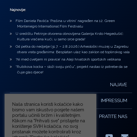
Najnovije:
Film Daniela Pavlića ‘Prašina u vitrini’ nagrađen na 12. Green
Montenegro International Film Festivalu
U središtu Petrinje otvorena obnovljena Galerija Krsto Hegedušić:
Kultura vraćena kući, u samo srce grada!
Od petka do nedjelje (31.7. – 2.8.2026.) Arheološki muzej u Zagrebu
otvara vrata građanima: Besplatan ulaz kao zaklon od toplinskog vala
‘Ni med cvetjem ni pravice’ na Aleji hrvatskih sportskih velikana
“Rubikova kocka – složi svoju priču”, projekt nastao iz potrebe da se
čuje glas djece!
NAJAVE
IMPRESSUM
Naša stranica koristi kolačiće kako
bismo vam iskustvo posjete našem
portalu učinili bržim i kvalitetnijim.
PRATITE NAS
Klikom na "Prihvati sve" pristajete na
korištenje SVIH kolačića, no svoj
pristanak možete kontrolirati kroz