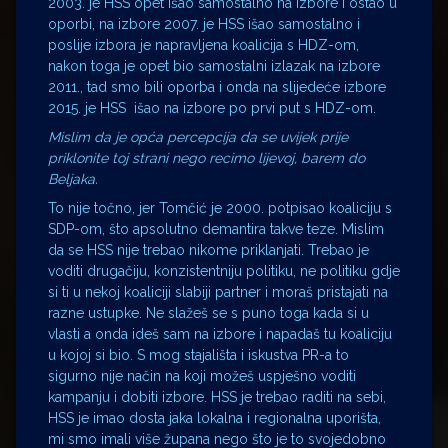
2003. je HSS opet išao samostalno na izbore i ostao u
oporbi, na izbore 2007. je HSS išao samostalno i
poslije izbora je napravljena koalicija s HDZ-om,
nakon toga je opet bio samostalni izlazak na izbore
2011., tad smo bili oporba i onda na slijedeće izbore
2015. je HSS išao na izbore po prvi put s HDZ-om.
Mislim da je opća percepcija da se uvijek prije
priklonite toj strani nego recimo lijevoj, barem do
Beljaka.
To nije točno, jer Tomčić je 2000. potpisao koaliciju s
SDP-om, što apsolutno demantira takve teze. Mislim
da se HSS nije trebao nikome priklanjati. Trebao je
voditi drugačiju, konzistentniju politiku, ne politiku gdje
si ti u nekoj koaliciji slabiji partner i moraš pristajati na
razne ustupke. Ne slažeš se s puno toga kada si u
vlasti a onda ideš sam na izbore i napadaš tu koaliciju
u kojoj si bio. S mog stajališta i iskustva PR-a to
sigurno nije način na koji možeš uspješno voditi
kampanju i dobiti izbore. HSS je trebao raditi na sebi,
HSS je imao dosta jaka lokalna i regionalna uporišta,
mi smo imali više župana nego što je to svojedobno