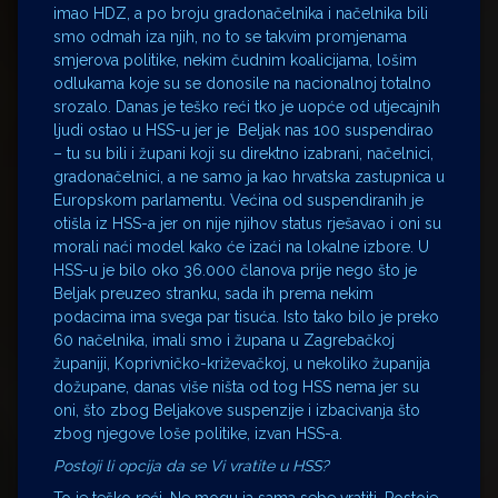
imao HDZ, a po broju gradonačelnika i načelnika bili
smo odmah iza njih, no to se takvim promjenama
smjerova politike, nekim čudnim koalicijama, lošim
odlukama koje su se donosile na nacionalnoj totalno
srozalo. Danas je teško reći tko je uopće od utjecajnih
ljudi ostao u HSS-u jer je Beljak nas 100 suspendirao
– tu su bili i župani koji su direktno izabrani, načelnici,
gradonačelnici, a ne samo ja kao hrvatska zastupnica u
Europskom parlamentu. Većina od suspendiranih je
otišla iz HSS-a jer on nije njihov status rješavao i oni su
morali naći model kako će izaći na lokalne izbore. U
HSS-u je bilo oko 36.000 članova prije nego što je
Beljak preuzeo stranku, sada ih prema nekim
podacima ima svega par tisuća. Isto tako bilo je preko
60 načelnika, imali smo i župana u Zagrebačkoj
županiji, Koprivničko-križevačkoj, u nekoliko županija
dožupane, danas više ništa od tog HSS nema jer su
oni, što zbog Beljakove suspenzije i izbacivanja što
zbog njegove loše politike, izvan HSS-a.
Postoji li opcija da se Vi vratite u HSS?