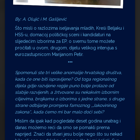
By: A. Olujić i M. Gašljević
Što misli o razlozima iseljavanja mladih, Kreši Beljaku i
HSS-u, domaćoj političkoj sceni i kandidaturi na
slijedećim izborima za EP, o svemu tome možete
pročitati u ovom, drugom, dijelu velikog intervjua s
eurozastupnicom Marijanom Petir.
***
Spomenuli ste tri velike anomalije hrvatskog društva,
kada će one biti ispravljene? Od toga regionalnog
dijela gdje razvijene regije puno bolje prolaze od
slabije razvijenih, a žrtvovane su nekakvim izbornim
ciljevima, brojkama o izborima s jedne strane, s druge
strane odbijanje promjena famoznog „Jakovininog
zakona“… kada ćemo mi bar malo doći sebi?
Mislim da ipak kad pogledate deset godina unatrag i
danas možemo reći da smo se pomakli prema
naprijed. Znači da stvari jesu bolje nego što su nekad