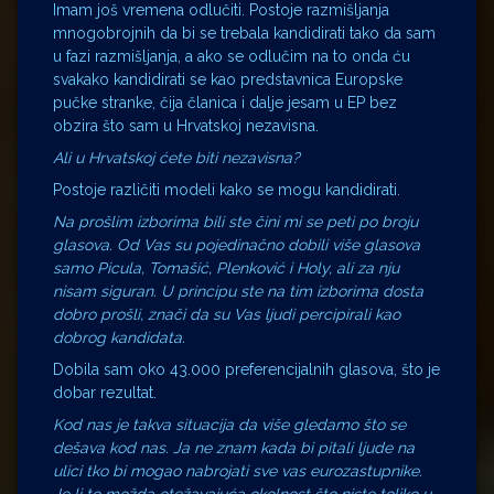
Imam još vremena odlučiti. Postoje razmišljanja
mnogobrojnih da bi se trebala kandidirati tako da sam
u fazi razmišljanja, a ako se odlučim na to onda ću
svakako kandidirati se kao predstavnica Europske
pučke stranke, čija članica i dalje jesam u EP bez
obzira što sam u Hrvatskoj nezavisna.
Ali u Hrvatskoj ćete biti nezavisna?
Postoje različiti modeli kako se mogu kandidirati.
Na prošlim izborima bili ste čini mi se peti po broju
glasova. Od Vas su pojedinačno dobili više glasova
samo Picula, Tomašić, Plenković i Holy, ali za nju
nisam siguran. U principu ste na tim izborima dosta
dobro prošli, znači da su Vas ljudi percipirali kao
dobrog kandidata.
Dobila sam oko 43.000 preferencijalnih glasova, što je
dobar rezultat.
Kod nas je takva situacija da više gledamo što se
dešava kod nas. Ja ne znam kada bi pitali ljude na
ulici tko bi mogao nabrojati sve vas eurozastupnike.