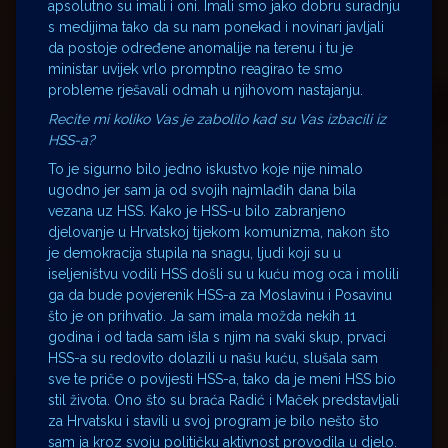
apsolutno su imali i oni. Imali smo jako dobru suradnju
s medijima tako da su nam ponekad i novinari javljali
da postoje određene anomalije na terenu i tu je
ministar uvijek vrlo promptno reagirao te smo
probleme rješavali odmah u njihovom nastajanju.
Recite mi koliko Vas je zabolilo kad su Vas izbacili iz
HSS-a?
To je sigurno bilo jedno iskustvo koje nije nimalo
ugodno jer sam ja od svojih najmlađih dana bila
vezana uz HSS. Kako je HSS-u bilo zabranjeno
djelovanje u Hrvatskoj tijekom komunizma, nakon što
je demokracija stupila na snagu, ljudi koji su u
iseljeništvu vodili HSS došli su u kuću mog oca i molili
ga da bude povjerenik HSS-a za Moslavinu i Posavinu
što je on prihvatio. Ja sam imala možda nekih 11
godina i od tada sam išla s njim na svaki skup, prvaci
HSS-a su redovito dolazili u našu kuću, slušala sam
sve te priče o povijesti HSS-a, tako da je meni HSS bio
stil života. Ono što su braća Radić i Maček predstavljali
za Hrvatsku i stavili u svoj program je bilo nešto što
sam ja kroz svoju političku aktivnost provodila u djelo.