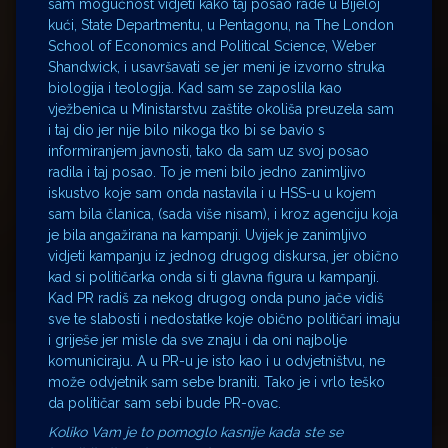
sam mogućnost vidjeti kako taj posao rade u Bijeloj
kući, State Departmentu, u Pentagonu, na The London
School of Economics and Political Science, Weber
Shandwick, i usavršavati se jer meni je izvorno struka
biologija i teologija. Kad sam se zaposlila kao
vježbenica u Ministarstvu zaštite okoliša preuzela sam
i taj dio jer nije bilo nikoga tko bi se bavio s
informiranjem javnosti, tako da sam uz svoj posao
radila i taj posao. To je meni bilo jedno zanimljivo
iskustvo koje sam onda nastavila i u HSS-u u kojem
sam bila članica, (sada više nisam), i kroz agenciju koja
je bila angažirana na kampanji. Uvijek je zanimljivo
vidjeti kampanju iz jednog drugog diskursa, jer obično
kad si političarka onda si ti glavna figura u kampanji.
Kad PR radiš za nekog drugog onda puno jače vidiš
sve te slabosti i nedostatke koje obično političari imaju
i griješe jer misle da sve znaju i da oni najbolje
komuniciraju. A u PR-u je isto kao i u odvjetništvu, ne
može odvjetnik sam sebe braniti. Tako je i vrlo teško
da političar sam sebi bude PR-ovac.
Koliko Vam je to pomoglo kasnije kada ste se