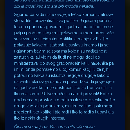
Je li to možda otežavajuća okolnost što niste toliko u
žiži javnosti kao što ste bili možda nekada?
Sigurno da kada niste ovdje je teško komunicirati sve
što radite i prezentirati sve politike. Ja jesam puno na
terenu i puno razgovaram s ljudima, puno ljudi mi se
javlja i problemi koje mi rješavamo u mom uredu više
su vezani uz nacionalnu politiku a manje uz EU što
pokazuje kakve mi slabosti u sustavu imamo i ja se
uglavnom bavim sa stvarima koje nisu nadležnost
zastupnika, ali vidim da ljudi ne mogu doći do
ministarstava, do svog gradonačelnika ili načelnika pa
im mi onda pomažemo u toj komunikaciji ili za njih
potražimo kakva su iskustva negdje drugdje kako bi
ostvarili neka svoja osnovna prava. Tako da ja vjerujem
da ljudi vide tko im je dostupan, tko se bori za njih, a
tko ima samo PR. Ne može se narod prevariti! Koliko
god nemam prostor u medijima ili se prezentira nešto
drugo kao jako popularno, mislim da ljudi ipak mogu
procijeniti tko koliko i što radi i tko to radi s ljubavlju a
tko iz nekih drugih interesa.
Čini mi se da je uz Vaše ime bilo više nekih