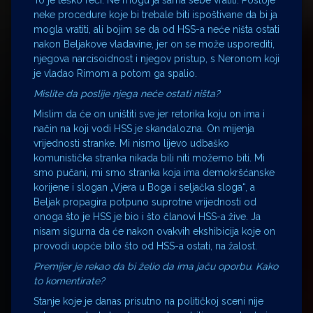
To je teško reći. Ne mogu ja sama sebe vratiti. Postoje
neke procedure koje bi trebale biti ispoštivane da bi ja
mogla vratiti, ali bojim se da od HSS-a neće ništa ostati
nakon Beljakove vladavine, jer on se može usporediti,
njegova narcisoidnost i njegov pristup, s Neronom koji
je vladao Rimom a potom ga spalio.
Mislite da poslije njega neće ostati ništa?
Mislim da će on uništiti sve jer retorika koju on ima i
način na koji vodi HSS je skandalozna. On mijenja
vrijednosti stranke. Mi nismo lijevo udbaško
komunistička stranka nikada bili niti možemo biti. Mi
smo pučani, mi smo stranka koja ima demokršćanske
korijene i slogan „Vjera u Boga i seljačka sloga“, a
Beljak propagira potpuno suprotne vrijednosti od
onoga što je HSS je bio i što članovi HSS-a žive. Ja
nisam sigurna da će nakon ovakvih ekshibicija koje on
provodi uopće bilo što od HSS-a ostati, na žalost.
Premijer je rekao da bi želio da ima jaču oporbu. Kako
to komentirate?
Stanje koje je danas prisutno na političkoj sceni nije