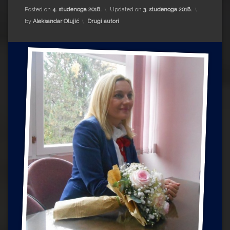
Impressum
Milenko Strižak
Posted on
4. studenoga 2018.
Updated on
3. studenoga 2018.
Kategorije:
by
Aleksandar Olujić
Drugi autori
Drugi autori
Drugi autori
Matea Andrić
Ljiljana Lekanić-Kljaić
Željko Krznarić
Mario Lovreković
Miroslav Šantek