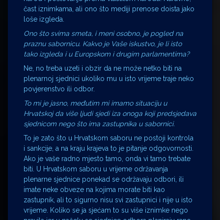
čast iznimkama, ali ono što mediji prenose doista jako
loše izgleda.
Ono što svima smeta, i meni osobno, je pogled na
praznu sabornicu. Kakvo je Vaše iskustvo, je li isto
tako izgleda i u Europskom i drugim parlamentima?
Ne, no treba uzeti i obzir da ne može netko biti na
plenarnoj sjednici ukoliko mu u isto vrijeme traje neko
povjerenstvo ili odbor.
To mi je jasno, međutim mi imamo situaciju u
Hrvatskoj da više ljudi sjedi iza onoga koji predsjedava
sjednicom nego što ima zastupnika u sabornici.
To je zato što u Hrvatskom saboru ne postoji kontrola
i sankcije, a na kraju krajeva to je pitanje odgovornosti.
Ako je vaše radno mjesto tamo, onda vi tamo trebate
biti. U Hrvatskom saboru u vrijeme održavanja
plenarne sjednice ponekad se održavaju odbori, ili
imate neke obveze na kojima morate biti kao
zastupnik, ali to sigurno nisu svi zastupnici i nije u isto
vrijeme. Koliko se ja sjećam to su više iznimke nego