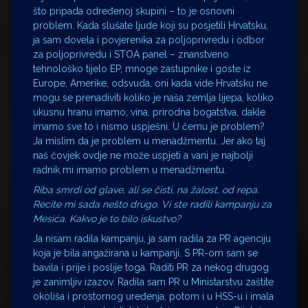
što pripada određenoj skupini – to je osnovni
problem. Kada slušate ljude koji su posjetili Hrvatsku,
ja sam dovela i povjerenika za poljoprivredu i odbor
za poljoprivredu i STOA panel – znanstveno
tehnološko tijelo EP, mnoge zastupnike i goste iz
Europe, Amerike, odsvuda, oni kada vide Hrvatsku ne
mogu se prenadiviti koliko je naša zemlja lijepa, koliko
ukusnu hranu imamo, vina, prirodna bogatstva, dakle
imamo sve to i nismo uspješni. U čemu je problem?
Ja mislim da je problem u menadžmentu. Jer ako taj
naš čovjek ovdje ne može uspjeti a vani je najbolji
radnik mi imamo problem u menadžmentu.
Riba smrdi od glave, ali se čisti, na žalost, od repa.
Recite mi sada nešto drugo. Vi ste radili kampanju za
Mesića. Kakvo je to bilo iskustvo?
Ja nisam radila kampanju, ja sam radila za PR agenciju
koja je bila angažirana u kampanji. S PR-om sam se
bavila i prije i poslije toga. Raditi PR za nekog drugog
je zanimljiv izazov. Radila sam PR u Ministarstvu zaštite
okoliša i prostornog uređenja, potom i u HSS-u i imala