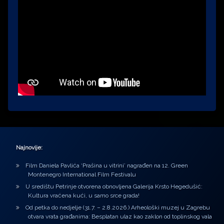
Najnovije:
Film Daniela Pavlića ‘Prašina u vitrini’ nagrađen na 12. Green
Montenegro International Film Festivalu
U središtu Petrinje otvorena obnovljena Galerija Krsto Hegedušić:
Kultura vraćena kući, u samo srce grada!
Od petka do nedjelje (31.7. – 2.8.2026.) Arheološki muzej u Zagrebu
otvara vrata građanima: Besplatan ulaz kao zaklon od toplinskog vala