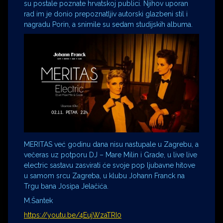
su postale poznate hrvatskoj publici. Njihov uporan
rad im je donio prepoznatljiv autorski glazbeni stil i
nagradu Porin, a snimile su sedam studijskih albuma.
MERITAS već godinu dana nisu nastupale u Zagrebu, a
večeras uz potporu DJ – Mare Milin i Grade, u live live
electric sastavu zasvirati će svoje pop ljubavne hitove
u samom srcu Zagreba, u klubu Johann Franck na
Trgu bana Josipa Jelačića.
M.Šantek
https://youtu.be/4EujWzaTRI0