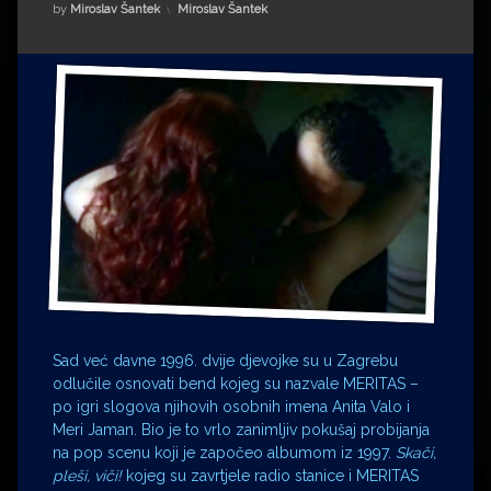
Impressum
Milenko Strižak
Kategorije:
by
Miroslav Šantek
Miroslav Šantek
Drugi autori
Drugi autori
Matea Andrić
Ljiljana Lekanić-Kljaić
Željko Krznarić
Mario Lovreković
Miroslav Šantek
Sad već davne 1996. dvije djevojke su u Zagrebu
odlučile osnovati bend kojeg su nazvale MERITAS –
po igri slogova njihovih osobnih imena Anita Valo i
Meri Jaman. Bio je to vrlo zanimljiv pokušaj probijanja
na pop scenu koji je započeo albumom iz 1997.
Skači,
pleši, viči!
kojeg su zavrtjele radio stanice i MERITAS