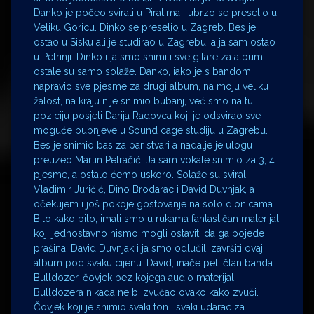
Danko je počeo svirati u Piratima i ubrzo se preselio u
Veliku Goricu. Dinko se preselio u Zagreb. Bes je
ostao u Sisku ali je studirao u Zagrebu, a ja sam ostao
u Petrinji. Dinko i ja smo snimili sve gitare za album,
ostale su samo solaže. Danko, iako je s bandom
napravio sve pjesme za drugi album, na moju veliku
žalost, na kraju nije snimio bubanj, već smo na tu
poziciju posjeli Darija Radovca koji je odsvirao sve
moguće bubnjeve u Sound cage studiju u Zagrebu.
Bes je snimio bas za par stvari a nadalje je ulogu
preuzeo Martin Petračić. Ja sam vokale snimio za 3, 4
pjesme, a ostalo ćemo uskoro. Solaže su svirali
Vladimir Juričić, Dino Brodarac i David Duvnjak, a
očekujem i još pokoje gostovanje na solo dionicama.
Bilo kako bilo, imali smo u rukama fantastičan materijal
koji jednostavno nismo mogli ostaviti da ga pojede
prašina. David Duvnjak i ja smo odlučili završiti ovaj
album pod svaku cijenu. David, inače peti član banda
Bulldozer, čovjek bez kojega audio materijal
Bulldozera nikada ne bi zvučao ovako kako zvuči.
Čovjek koji je snimio svaki ton i svaki udarac za