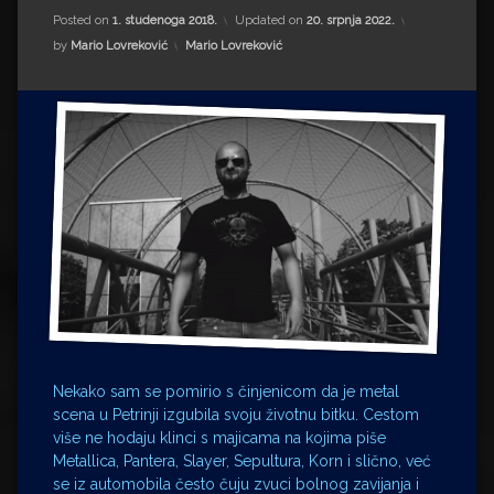
Impressum
Milenko Strižak
Posted on
1. studenoga 2018.
Updated on
20. srpnja 2022.
Kategorije:
by
Mario Lovreković
Mario Lovreković
Drugi autori
Drugi autori
Matea Andrić
Ljiljana Lekanić-Kljaić
Željko Krznarić
Mario Lovreković
Miroslav Šantek
Nekako sam se pomirio s činjenicom da je metal
scena u Petrinji izgubila svoju životnu bitku. Cestom
više ne hodaju klinci s majicama na kojima piše
Metallica, Pantera, Slayer, Sepultura, Korn i slično, već
se iz automobila često čuju zvuci bolnog zavijanja i