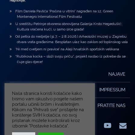
Najnovije:
Film Daniela Pavlića ‘Prašina u vitrini’ nagrađen na 12. Green
Montenegro International Film Festivalu
U središtu Petrinje otvorena obnovljena Galerija Krsto Hegedušić:
Kultura vraćena kući, u samo srce grada!
Od petka do nedjelje (31.7. – 2.8.2026.) Arheološki muzej u Zagrebu
otvara vrata građanima: Besplatan ulaz kao zaklon od toplinskog vala
‘Ni med cvetjem ni pravice’ na Aleji hrvatskih sportskih velikana
“Rubikova kocka – složi svoju priču”, projekt nastao iz potrebe da se
čuje glas djece!
NAJAVE
IMPRESSUM
Naša stranica koristi kolačiće kako
bismo vam iskustvo posjete našem
portalu učinili bržim i kvalitetnijim.
PRATITE NAS
Klikom na "Prihvati sve" pristajete na
korištenje SVIH kolačića, no svoj
pristanak možete kontrolirati kroz
izbornik "Postavke kolačića".
Facebook
LinkedIn
YouTub
E-m
X.com