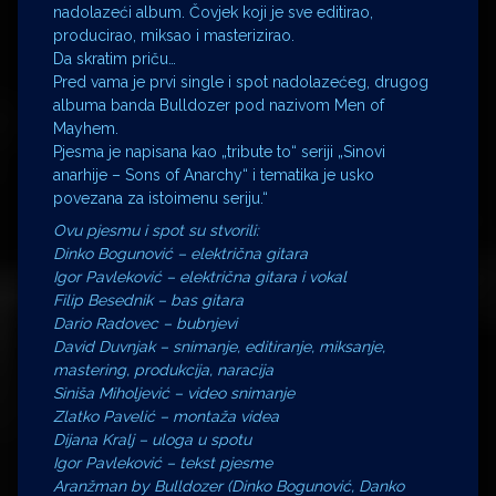
nadolazeći album. Čovjek koji je sve editirao,
producirao, miksao i masterizirao.
Da skratim priču…
Pred vama je prvi single i spot nadolazećeg, drugog
albuma banda Bulldozer pod nazivom Men of
Mayhem.
Pjesma je napisana kao „tribute to“ seriji „Sinovi
anarhije – Sons of Anarchy“ i tematika je usko
povezana za istoimenu seriju.“
Ovu pjesmu i spot su stvorili:
Dinko Bogunović – električna gitara
Igor Pavleković – električna gitara i vokal
Filip Besednik – bas gitara
Dario Radovec – bubnjevi
David Duvnjak – snimanje, editiranje, miksanje,
mastering, produkcija, naracija
Siniša Miholjević – video snimanje
Zlatko Pavelić – montaža videa
Dijana Kralj – uloga u spotu
Igor Pavleković – tekst pjesme
Aranžman by Bulldozer (Dinko Bogunović, Danko