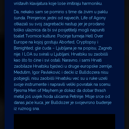
vrištavih klavijatura koje loše imitiraju harmoniku.
Da, nekako sam se pomirio s time da živim u paklu
šunda. Primjerice, jedni od najvećih, Life of Agony
otkazali su svoj zagrebački nastup jer je prodano
toliko ulaznica da bi svi posjetitelji mogli napuniti
toalet Tvornice kulture. Počinje turneja Hell Over
Europe na kojoj gostuju Aborted, Cryptopsy i
Benighted; gle čuda – Ljubljana je na popisu, Zagreb
nije. I LOA su svirali u Ljubljani, Hrvatsku su zaobišli
kao što to čine i svi ostali. Naravno, i sami Hrvati
zaobilaze Hrvatsku bježeći u druge europske zemlje.
Međutim, Igor Pavleković i dečki iz Bulldozera nisu
pobjegli, nisu zaobišli Hrvatsku već su u ruke uzeli
svoje instrumente i napravili veliki povratak na scenu.
Pjesma Men of Mayhem je dokaz da dobar thrash
metal još uvijek hoda ulicama Petrinje. Moje srce od
danas jače kuca, jer Bulldozer je svojevrsno buđenje
iz ružnog sna.