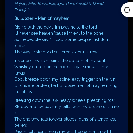
Hajnic, Filip Besednik, Igor Pavleković) & David
Duvnjak
Bulldozer – Men of mayhem
Riding with the devil, I’m praying to the lord
I’ll never see heaven ’cause I’m evil to the bone
Some people say I’m bad, some people just don’t
know
The way I role my dice, three sixes in a row
Ink under my skin paints the bottom of my soul
Whiskey chilled on the rocks, cigar smoke in my
lungs
Cool breeze down my spine, easy trigger on the run
Chains are broken, hell is loose, men of mayhem sing
the blues
Breaking down the law, heavy wheels preaching roar
Bloody money pays my bills, with my brothers I share
sins
The one who rats forever sleeps, guns of silence test
beliefs
Prison cells can’t break my will, true commitment ’til