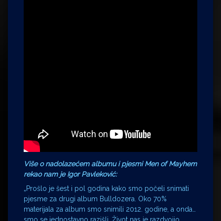
Više o nadolazećem albumu i pjesmi Men of Mayhem
rekao nam je Igor Pavleković:
„Prošlo je šest i pol godina kako smo počeli snimati
pjesme za drugi album Bulldozera. Oko 70%
materijala za album smo snimili 2012. godine, a onda…
smo se jednostavno razišli. Život nas je razdvojio.