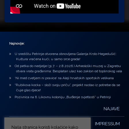
Najnovije:
U središtu Petrinje otvorena obnovljena Galerija Krsto Hegedušić:
Kultura vraćena kući, u samo srce grada!
Od petka do nedjelje (31.7. – 2.8.2026.) Arheološki muzej u Zagrebu
otvara vrata građanima: Besplatan ulaz kao zaklon od toplinskog vala
‘Ni med cvetjem ni pravice’ na Aleji hrvatskih sportskih velikana
“Rubikova kocka – složi svoju priču”, projekt nastao iz potrebe da se
čuje glas djece!
Pozivnica na 6. Likovnu koloniju „Buđenje svjetlosti” u Petrinji
NAJAVE
IMPRESSUM
Naša stranica koristi kolačiće kako