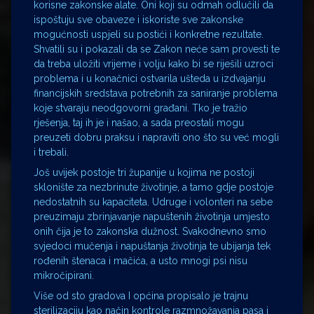
korisne zakonske alate. Oni koji su odmah odlučili da
ispoštuju sve obaveze i iskoriste sve zakonske
mogućnosti uspjeli su postići i konkretne rezultate.
Shvatili su i pokazali da se Zakon neće sam provesti te
da treba uložiti vrijeme i volju kako bi se riješili uzroci
problema i u konačnici ostvarila ušteda u izdvajanju
financijskih sredstava potrebnih za saniranje problema
koje stvaraju neodgovorni građani. Tko je tražio
rješenja, taj ih je i našao, a sada preostali mogu
preuzeti dobru praksu i napraviti ono što su već mogli
i trebali.
Još uvijek postoje tri županije u kojima ne postoji
sklonište za nezbrinute životinje, a tamo gdje postoje
nedostatnih su kapaciteta. Udruge i volonteri na sebe
preuzimaju zbrinjavanje napuštenih životinja umjesto
onih čija je to zakonska dužnost. Svakodnevno smo
svjedoci mučenja i napuštanja životinja te ubijanja tek
rođenih štenaca i mačića, a usto mnogi psi nisu
mikročipirani.
Više od sto gradova I općina propisalo je trajnu
sterilizaciju kao način kontrole razmnožavanja pasa i