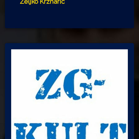
Željko Krznarić