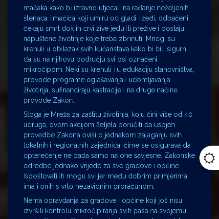
mačaka kako bi izravno utjecali na rađanje neželjenih
štenaca i mačića koji umiru od gladi i žeđi, odbačeni
čekaju smrt dok ih crvi žive jedu ili prežive i postaju
napuštene životinje koje treba zbrinuti. Mnogi su
krenuli u obilazak svih kućanstava kako bi bili sigurni
da su na njihovu području svi psi označeni
mikročipom. Neki su krenuli i u edukaciju stanovništva,
provode programe oglašavanja i udomljavanja
životinja, sufinanciraju kastracije i na druge načine
provode Zakon.
Stoga je Mreža za zaštitu životinja, koju čini više od 40
udruga, ovom akcijom željela poručiti da uspjeh
provedbe Zakona ovisi o jednakom zalaganju svih
lokalnih i regionalnih zajednica, čime se osigurava da
opterećenje ne pada samo na one savjesne. Zakonske
odredbe jednako vrijede za sve gradove i općine.
Ispoštovati ih mogu svi jer među dobrim primjerima
ima i onih s vrlo nezavidnim proračunom.
Nema opravdanja za gradove i općine koji još nisu
izvršili kontrolu mikročipiranja svih pasa na svojemu