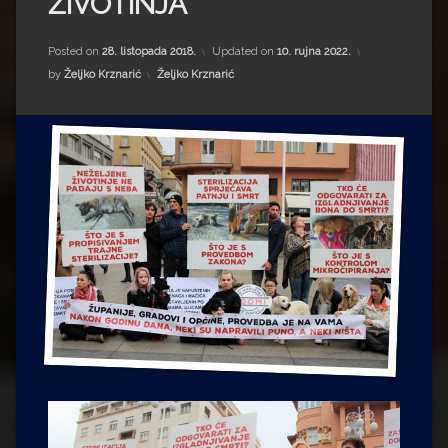
ŽIVOTINJA
Impressum
Milenko Strižak
Drugi autori
Drugi autori
Posted on
28. listopada 2018.
Updated on
10. rujna 2022.
Kategorije:
by
Željko Krznarić
Željko Krznarić
Matea Andrić
Ljiljana Lekanić-Kljaić
Željko Krznarić
Mario Lovreković
Miroslav Šantek