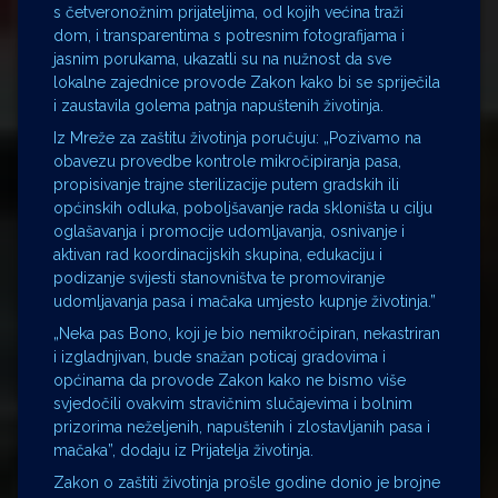
s četveronožnim prijateljima, od kojih većina traži
dom, i transparentima s potresnim fotografijama i
jasnim porukama, ukazatli su na nužnost da sve
lokalne zajednice provode Zakon kako bi se spriječila
i zaustavila golema patnja napuštenih životinja.
Iz Mreže za zaštitu životinja poručuju: „Pozivamo na
obavezu provedbe kontrole mikročipiranja pasa,
propisivanje trajne sterilizacije putem gradskih ili
općinskih odluka, poboljšavanje rada skloništa u cilju
oglašavanja i promocije udomljavanja, osnivanje i
aktivan rad koordinacijskih skupina, edukaciju i
podizanje svijesti stanovništva te promoviranje
udomljavanja pasa i mačaka umjesto kupnje životinja.”
„Neka pas Bono, koji je bio nemikročipiran, nekastriran
i izgladnjivan, bude snažan poticaj gradovima i
općinama da provode Zakon kako ne bismo više
svjedočili ovakvim stravičnim slučajevima i bolnim
prizorima neželjenih, napuštenih i zlostavljanih pasa i
mačaka”, dodaju iz Prijatelja životinja.
Zakon o zaštiti životinja prošle godine donio je brojne