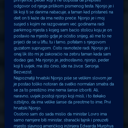
odgovor od njega prilikom pismenog testa. Njonjo je i
lik koji ti se danima nabacuje, a taman kad pristaneš na
deit on ti kaže da ima nešto preče. Njonjo je i moj
susjed s kojim ne razgovaram već godinama radi
parkirnog mjesta s kojeg sam bacio stolicu koju je on
postavio na mjesto gdje je očistio snijeg, ali me to ne
priječi de se u liftu, tu i tamo, pofatam s njegovom
guzatom suprugom. Čisto ravnoteže radi. Njonjo je i
onaj lik što mi je zakoračio na zebru taman kada sam
dodao gas. Ma njonjo je, jednostavno, njonjo, peder
koji ti uvijek, ma što činio, ide na živce. Seronja.
Bezvezist.
Najpoznatiji hrvatski Njonjo piše se velikim slovom jer
je postao toliko notoran da svatko normalan smatra da
se za to prestižno ime nema šanse izboriti. Ali,
naravno, uvijek postoji njonjo koji misli, i to itekako
ozbiljno, da ima velike šanse da preotme to ime, Prvi
hrvatski Njonjo.
Osobno sam do sada mislio da ministar Lovro ima
samo namjere biti ministar, stranački tajnik i preuzeti
mjesto slavnog američkog inžinjera Edwarda Murphya