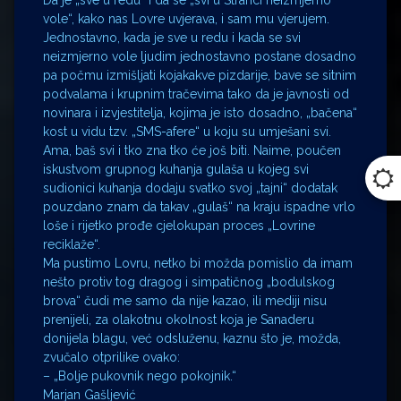
vole“, kako nas Lovre uvjerava, i sam mu vjerujem.
Jednostavno, kada je sve u redu i kada se svi
neizmjerno vole ljudim jednostavno postane dosadno
pa počmu izmišljati kojakakve pizdarije, bave se sitnim
podvalama i krupnim tračevima tako da je javnosti od
novinara i izvjestitelja, kojima je isto dosadno, „bačena“
kost u vidu tzv. „SMS-afere“ u koju su umješani svi.
Ama, baš svi i tko zna tko će još biti. Naime, poučen
iskustvom grupnog kuhanja gulaša u kojeg svi
sudionici kuhanja dodaju svatko svoj „tajni“ dodatak
pouzdano znam da takav „gulaš“ na kraju ispadne vrlo
loše i rijetko prođe cjelokupan proces „Lovrine
reciklaže“.
Ma pustimo Lovru, netko bi možda pomislio da imam
nešto protiv tog dragog i simpatičnog „bodulskog
brova“ čudi me samo da nije kazao, ili mediji nisu
prenijeli, za olakotnu okolnost koja je Sanaderu
donijela blagu, već odsluženu, kaznu što je, možda,
zvučalo otprilike ovako:
– „Bolje pukovnik nego pokojnik.“
Marjan Gašljević