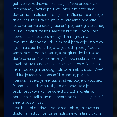
gotovo svakodnevno „izabacujući“ već prepoznate i
imenovane „Lovrine poučke“. Međutim hitro sam
demantiran i natjeran promijeniti mišljenje. Lovro se je,
dakle, naslikao i na društevnim mrežama podijelio
fotke na kojima u svakoj ruci drži po jednog kapitalnog
igluna. Ribetinu za koju kaže da nije on ulovio. Kaže
Lovro i da se fotkao s medvjedima, tigrovima,
lavovima, slonovima i drugim beštijama koje, isto tako,
nije on ulovio. Posudio je, valjda, od Lijepog Nadana
samo za prigodno slikanje, a za iglune, koji su, kako
dođoše na društvene mreže još brže nestaše, se, po
Lovri, još uvijek ne zna tko ih je ukrivolovio. Naravno, u
maniri dobrog hrvatskog političara hrabro izusti; „Nek’
institucije rade svoj posao.“ I to kad je, priča se,
ribarska inspekcije krenula istraživati tko je krivolovac.
Psoholozi su davno rekli, i to oni pravi, koja je
osobnost likova koji se vole dičiti tuđim dijelima,
odnosno, slikati s tuđim ulovom bez da na tu „sitnicu“
skrenu pozornost.
I sve bi to bilo prihvatljivo i čisto dobro, i naravno ne bi
došlo na naslovnice, da se radi o nekom tamo liku iz