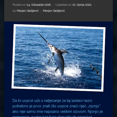
Impressum
Milenko Strižak
Posted on
24. listopada 2018.
Updated on
10. lipnja 2022.
Kategorije:
by
Marjan Gašljević
Marjan Gašljević
Drugi autori
Drugi autori
Matea Andrić
Ljiljana Lekanić-Kljaić
Željko Krznarić
Mario Lovreković
Miroslav Šantek
Da bi uopće ušli u natjecanje za taj laskavi naziv
potrebno je prvo znati što uopće znači riječ „njonjo“
ako nije samo ime napisano velikim slovom. Njonjo je,
primjerice, peder koji ti ne dopušta da prepišeš