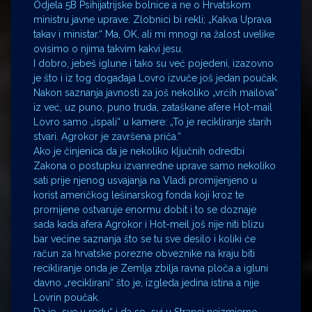
Odjela 5B Psihijatrijske bolnice a ne o Hrvatskom
ministru javne uprave. Zlobnici bi rekli; „Kakva Uprava
takav i ministar.“ Ma, OK, ali mi mnogi na žalost uvelike
ovisimo o njima takvim kakvi jesu.
I dobro, jebeš iglune i tako su već pojedeni, izazovno
je što i iz tog događaja Lovro izvuče još jedan poučak.
Nakon saznanja javnosti za još nekoliko „vrćih mailova“
iz već, uz puno, puno truda, zataškane afere Hot-mail
Lovro samo „ispali“ u kamere: „To je recikliranje starih
stvari. Agrokor je završena priča.“
Ako je činjenica da je nekoliko ključnih odredbi
Zakona o postupku izvanredne uprave samo nekoliko
sati prije njenog usvajanja na Vladi promijenjeno u
korist američkog lešinarskog fonda koji kroz te
promijene ostvaruje enormu dobit i to se doznaje
sada kada afera Agrokor i Hot-meil još nije niti blizu
bar većine saznanja što se tu sve desilo i koliki će
račun za hrvatske porezne obveznike na kraju biti
recikliranje onda je Zemlja zbilja ravna ploča a igluni
davno „reciklirani“ što je, izgleda jedina istina a nije
Lovrin poučak.
Da je „sve u redu“ i da se „svi u Stranci neizmjerno