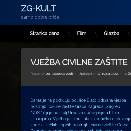
ZG-KULT
samo dobre priče
Stranica dana
Film
Glazba
Preskoči
na
sadržaj
VJEŽBA CIVILNE ZAŠTITE
Posted on
20. listopada 2018.
Updated on
17. rujna 2022.
by
Ž
Danas je na području bolnice Blato održana vježba
postrojbi civilne zaštite Grada Zagreba „Zagreb
2018.“ čiji je nositelj Ured za upravljanje u hitnim
situacijama. Vježba je simulirala zajedničko djelovanj
specijalističkih i općih postrojbi civilne zaštite Grada