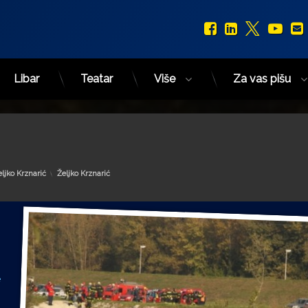
Facebook
LinkedIn
X.com
You
Libar
Teatar
Više
Za vas pišu
Kategorije:
eljko Krznarić
Željko Krznarić
e