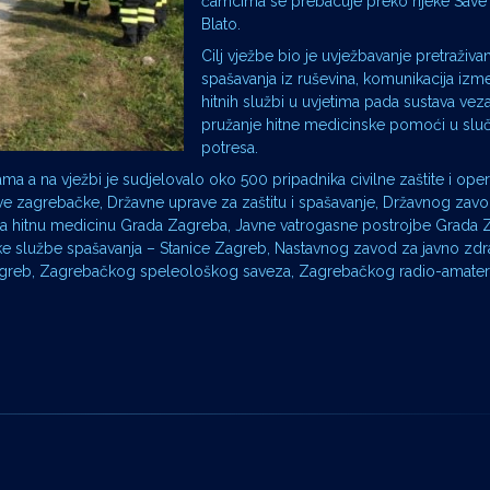
čamcima se prebacuje preko rijeke Save
Blato.
Cilj vježbe bio je uvježbavanje pretraživan
spašavanja iz ruševina, komunikacija izme
hitnih službi u uvjetima pada sustava veza, 
pružanje hitne medicinske pomoći u slu
potresa.
jama a na vježbi je sudjelovalo oko 500 pripadnika civilne zaštite i oper
prave zagrebačke, Državne uprave za zaštitu i spašavanje, Državnog zav
za hitnu medicinu Grada Zagreba, Javne vatrogasne postrojbe Grada 
e službe spašavanja – Stanice Zagreb, Nastavnog zavod za javno zdra
Zagreb, Zagrebačkog speleološkog saveza, Zagrebačkog radio-amater