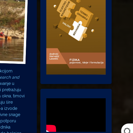
akcijom
search and
avanje u
 pretražuju
 okna, timovi
ju šire
-a izvode
tivne snage
u potporu
adnika