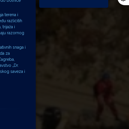
 do bolnice
ja terena i
đu različitih
trijaža i
čaju razornog
ativnih snaga i
oda za
Zagreba,
vstvo „Dr.
skog saveza i