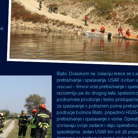
se
i
Blato. Dolaskom na lokaciju kreće se s 
pretraživanja i spašavanja. USAR
(Urban 
rescue)
– timovi vrše pretraživanje i spaš
razizemlju pa do drugog kata, speleolozi
podrumske prostorije i teško pristupačna
za spašavanje s potražnim psima pretražu
područje bolnice Blato, pripadnici HGSS
pretraživanje i spašavanje s visina. Opera
izvršavaju svoje zadaće i daju operativn
spasiteljima. Jedan USAR tim od 36 prip