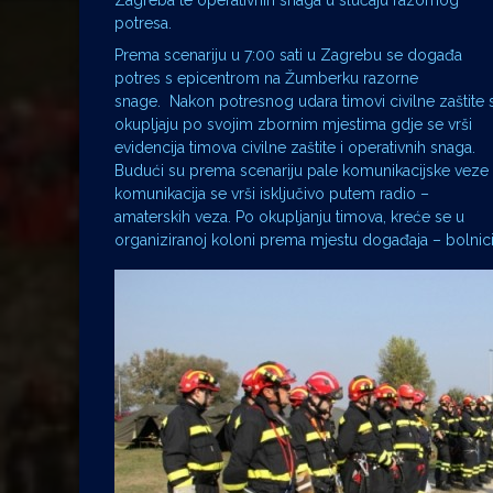
Zagreba te operativnih snaga u slučaju razornog
potresa.
Prema scenariju u 7:00 sati u Zagrebu se događa
potres s epicentrom na Žumberku razorne
snage. Nakon potresnog udara timovi civilne zaštite 
okupljaju po svojim zbornim mjestima gdje se vrši
evidencija timova civilne zaštite i operativnih snaga.
Budući su prema scenariju pale komunikacijske veze
komunikacija se vrši isključivo putem radio –
amaterskih veza. Po okupljanju timova, kreće se u
organiziranoj koloni prema mjestu događaja – bolnic