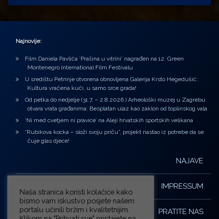
Najnovije:
Film Daniela Pavlića ‘Prašina u vitrini’ nagrađen na 12. Green
Montenegro International Film Festivalu
U središtu Petrinje otvorena obnovljena Galerija Krsto Hegedušić:
Kultura vraćena kući, u samo srce grada!
Od petka do nedjelje (31.7. – 2.8.2026.) Arheološki muzej u Zagrebu
otvara vrata građanima: Besplatan ulaz kao zaklon od toplinskog vala
‘Ni med cvetjem ni pravice’ na Aleji hrvatskih sportskih velikana
“Rubikova kocka – složi svoju priču”, projekt nastao iz potrebe da se
čuje glas djece!
NAJAVE
IMPRESSUM
Naša stranica koristi kolačiće kako
bismo vam iskustvo posjete našem
portalu učinili bržim i kvalitetnijim.
PRATITE NAS
Klikom na "Prihvati sve" pristajete na