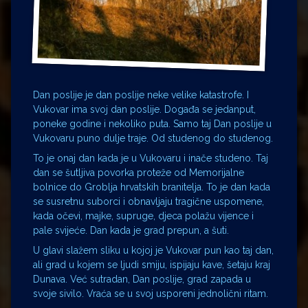
Dan poslije je dan poslije neke velike katastrofe. I
Vukovar ima svoj dan poslije. Događa se jedanput,
poneke godine i nekoliko puta. Samo taj Dan poslije u
Vukovaru puno dulje traje. Od studenog do studenog.
To je onaj dan kada je u Vukovaru i inače studeno. Taj
dan se šutljiva povorka proteže od Memorijalne
bolnice do Groblja hrvatskih branitelja. To je dan kada
se susretnu suborci i obnavljaju tragične uspomene,
kada očevi, majke, supruge, djeca polažu vijence i
pale svijeće. Dan kada je grad prepun, a šuti.
U glavi slažem sliku u kojoj je Vukovar pun kao taj dan,
ali grad u kojem se ljudi smiju, ispijaju kave, šetaju kraj
Dunava. Već sutradan, Dan poslije, grad zapada u
svoje sivilo. Vraća se u svoj usporeni jednolični ritam.