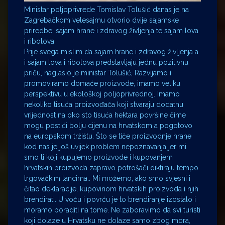
Ministar poljoprivrede Tomislav Tolušić danas je na
Zagrebačkom velesajmu otvorio dvije sajamske
priredbe: sajam hrane i zdravog življenja te sajam lova
i ribolova.
Prije svega mislim da sajam hrane i zdravog življenja a
i sajam lova i ribolova predstavljaju jednu pozitivnu
priču, naglasio je ministar Tolušić, Razvijamo i
promoviramo domaće proizvode, imamo veliku
perspektivu u ekološkoj poljoprivrednoj. Imamo
nekoliko tisuća proizvođača koji stvaraju dodatnu
vrijednost na oko sto tisuća hektara površine čime
mogu postići bolju cijenu na hrvatskom a pogotovo
na europskom tržištu. Što se tiče proizvodnje hrane
kod nas je još uvijek problem nepoznavanja jer mi
smo ti koji kupujemo proizvode i kupovanjem
hrvatskih proizvoda zapravo potrošači diktiraju tempo
trgovačkim lancima.. Mi možemo, ako smo svjesni i
čitao deklaracije, kupovinom hrvatskih proizvoda i njih
brendirati. U voću i povrću je to brendiranje izostalo i
moramo poraditi na tome. Ne zaboravimo da svi turisti
koji dolaze u Hrvatsku ne dolaze samo zbog mora,