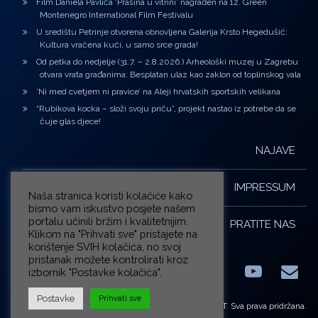
Film Daniela Pavlića ‘Prašina u vitrini’ nagrađen na 12. Green
Montenegro International Film Festivalu
U središtu Petrinje otvorena obnovljena Galerija Krsto Hegedušić:
Kultura vraćena kući, u samo srce grada!
Od petka do nedjelje (31.7. – 2.8.2026.) Arheološki muzej u Zagrebu
otvara vrata građanima: Besplatan ulaz kao zaklon od toplinskog vala
‘Ni med cvetjem ni pravice’ na Aleji hrvatskih sportskih velikana
“Rubikova kocka – složi svoju priču”, projekt nastao iz potrebe da se
čuje glas djece!
NAJAVE
IMPRESSUM
Naša stranica koristi kolačiće kako
bismo vam iskustvo posjete našem
portalu učinili bržim i kvalitetnijim.
PRATITE NAS
Klikom na "Prihvati sve" pristajete na
korištenje SVIH kolačića, no svoj
pristanak možete kontrolirati kroz
izbornik "Postavke kolačića".
Facebook
LinkedIn
YouTub
E-m
X.com
Postavke
Prihvati sve
© ZG-KULT. Sva prava pridržana.