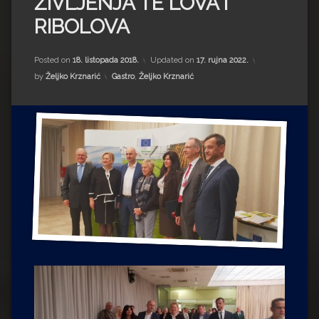
ŽIVLJENJA TE LOVA I
Impressum
Milenko Strižak
RIBOLOVA
Drugi autori
Drugi autori
Posted on
18. listopada 2018.
Updated on
17. rujna 2022.
Matea Andrić
Kategorije:
by
Željko Krznarić
Gastro
,
Željko Krznarić
Ljiljana Lekanić-Kljaić
Željko Krznarić
Mario Lovreković
Miroslav Šantek